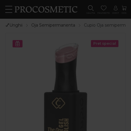
CAUTA
FAVORITE
CONT
COS
💅Unghii
Oja Semipermanenta
Cupio Oja semipermane
Pret special