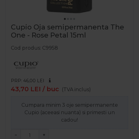
Cupio Oja semipermanenta The
One - Rose Petal 15ml
Cod produs
C9958
PRP: 46,00
LEI
43,70
LEI
/ buc
(TVA inclus)
Cumpara minim 3 oje semipermanente
Cupio (aceeasi nuanta) si primesti un
cadou!
−
+