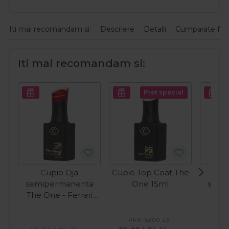
Iti mai recomandam si:
Descriere
Detalii
Cumparate fre
Iti mai recomandam si:
Pret special
Cupio Oja
Cupio Top Coat The
C
semipermanenta
One 15ml
semi
The One - Ferrari
The 
15ml
S
PRP:
59,00
LEI
PR