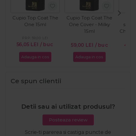
Cupio Top Coat The
Cupio Top Coat The
C
One 15ml
One Cover - Milky
semi
15ml
Chocol
Ca
PRP:
59,00
LEI
PR
56,05
LEI
/ buc
59,00
LEI
/ buc
46,5
Adauga in cos
Adauga in cos
Ada
Ce spun clientii
Detii sau ai utilizat produsul?
Posteaza review
Scrie-ti parerea si castiga puncte de