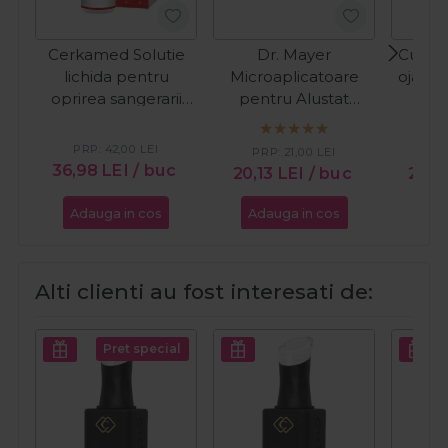
Cerkamed Solutie
Dr. Mayer
Cupio 
lichida pentru
Microaplicatoare
oja cl
oprirea sangerarii
pentru Alustat
In T
Alustat 10ml
100buc
PRP:
42,00
LEI
PRP:
21,00
LEI
PR
36,98
LEI
/ buc
20,13
LEI
/ buc
24,
Adauga in cos
Adauga in cos
Ada
Alti clienti au fost interesati de:
Pret special