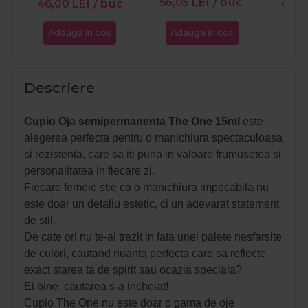
56,05
LEI
/ buc
46,00
LEI
/ buc
43,
Adauga in cos
Adauga in cos
Ada
Descriere
Cupio Oja semipermanenta The One 15ml
este
alegerea perfecta pentru o manichiura spectaculoasa
si rezistenta, care sa iti puna in valoare frumusetea si
personalitatea in fiecare zi.
Fiecare femeie stie ca o manichiura impecabila nu
este doar un detaliu estetic, ci un adevarat statement
de stil.
De cate ori nu te-ai trezit in fata unei palete nesfarsite
de culori, cautand nuanta perfecta care sa reflecte
exact starea ta de spirit sau ocazia speciala?
Ei bine, cautarea s-a incheiat!
Cupio The One nu este doar o gama de oje