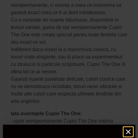
semipermanente, ci esenta a ceea ce inseamna sa
gasesti exact ceea ce ti-ai dorit intotdeauna.
Cu o varietate de nuante fabuloase, disponibile in
texturi variate, gama de oje semipermanente Cupio
The One este creata special pentru toate femeile care
stiu exact ce vor.
Indiferent daca visezi la o manichiura clasica, cu
tonuri mate elegante, sau iti place sa experimentezi
cu straluciri si particule sclipitoare, Cupio The One iti
ofera tot ce ai nevoie.
Gasesti nuante pastelate delicate, culori clasice care
nu se demodeaza niciodata, tonuri neon vibrante si
multe alte culori care respecta ultimele tendinte din
arta unghiilor.
Iata avantajele Cupio The One:
- ojele semipermanente Cupio The One imbina
usurinta aplicarii unui lac de unghii cu rezistenta unui
gel UV;