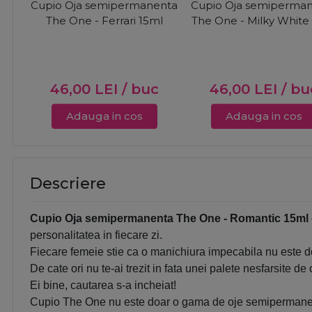
Cupio Oja semipermanenta
Cupio Oja semiperma
The One - Ferrari 15ml
The One - Milky White
46,00
LEI
/ buc
46,00
LEI
/ bu
Adauga in cos
Adauga in cos
Descriere
Cupio Oja semipermanenta The One - Romantic 15ml
personalitatea in fiecare zi.
Fiecare femeie stie ca o manichiura impecabila nu este doa
De cate ori nu te-ai trezit in fata unei palete nesfarsite d
Ei bine, cautarea s-a incheiat!
Cupio The One nu este doar o gama de oje semipermanente