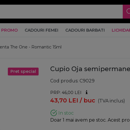
PROMO
CADOURI FEMEI
CADOURI BARBATI
LICHIDA
enta The One - Romantic 15ml
Cupio Oja semipermane
Pret special
Cod produs
C9029
PRP: 46,00
LEI
43,70
LEI
/ buc
(TVA inclus)
In stoc
Doar 1 mai avem pe stoc. Acest prod