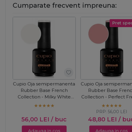
Cumparate frecvent impreuna:
Pret spec
Cupio Oja semipermanenta
Cupio Oja semiperma
Rubber Base French
Rubber Base Fren
Collection - Milky White
Collection - Perfect F
15ml
15ml
PRP:
56,00
LEI
56,00
LEI
/ buc
48,80
LEI
/ bu
Adauga in cos
Adauga in cos