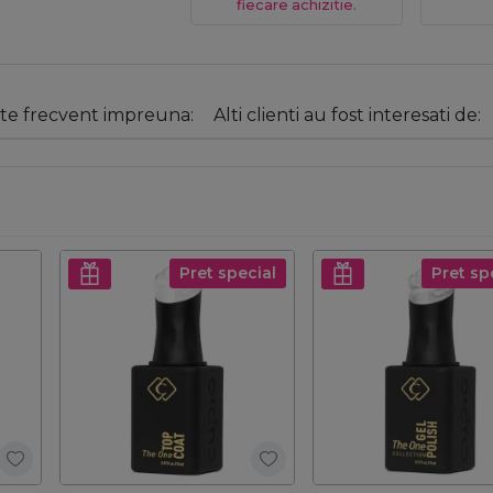
fiecare achizitie.
e frecvent impreuna:
Alti clienti au fost interesati de:
Pret special
Pret sp