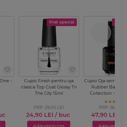
Pret special
Pret s
 One -
Cupio Finish pentru oja
Cupio Oja semiper
clasica Top Coat Glossy Tn
Rubber Base Fr
The City 15ml
Collection - Clea
PRP:
29,00
LEI
PRP:
56,00
LE
uc
24,90
LEI
/ buc
47,90
LEI
/ 
Adauga in cos
Adauga in c