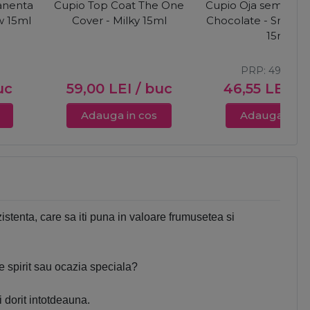
anenta
Cupio Top Coat The One
Cupio Oja semiper
w 15ml
Cover - Milky 15ml
Chocolate - Smoke
15ml
PRP:
49,00
L
uc
59,00
LEI
/ buc
46,55
LEI
/ 
Adauga in cos
Adauga in c
stenta, care sa iti puna in valoare frumusetea si
de spirit sau ocazia speciala?
dorit intotdeauna.