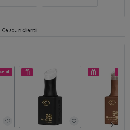
Ce spun clientii
ecial
Pret s