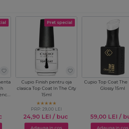
ial
Pret special
nenta
Cupio Finish pentru oja
Cupio Top Coat The
ch
clasica Top Coat In The City
Glossy 15ml
rench
15ml
PRP:
29,00
LEI
c
24,90
LEI
/ buc
59,00
LEI
/ b
Adauga in cos
Adauga in cos