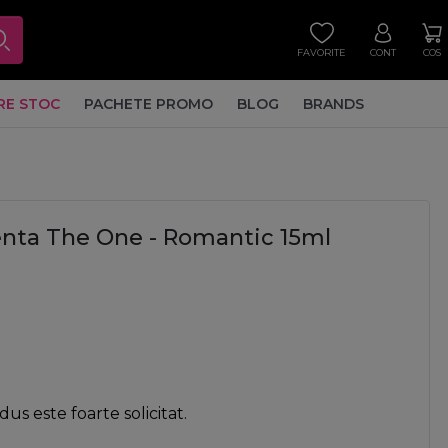
FAVORITE
CONT
COS
RE STOC
PACHETE PROMO
BLOG
BRANDS
nta The One - Romantic 15ml
us este foarte solicitat.