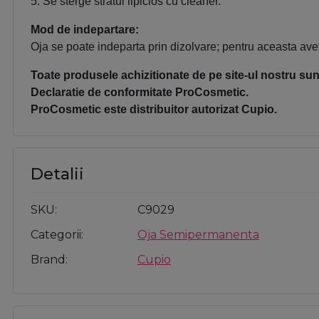
5. Se sterge stratul lipicios cu cleaner.
Mod de indepartare:
Oja se poate indeparta prin dizolvare; pentru aceasta avet
Toate produsele achizitionate de pe site-ul nostru sunt
Declaratie de conformitate ProCosmetic.
ProCosmetic este distribuitor autorizat Cupio.
Detalii
SKU
C9029
Categorii
Oja Semipermanenta
Brand
Cupio