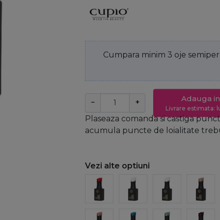
Cumpara minim 3 oje semiperm
Adauga in
−
+
Livrare estimata: l
Plaseaza comanda si castiga puncte
acumula puncte de loialitate trebui
Vezi alte optiuni