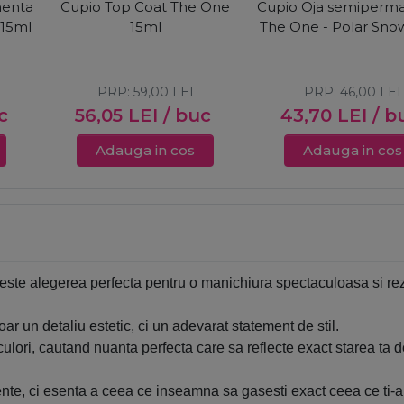
nenta
Cupio Top Coat The One
Cupio Oja semiperm
 15ml
15ml
The One - Polar Sno
PRP:
59,00
LEI
PRP:
46,00
LEI
c
56,05
LEI
/ buc
43,70
LEI
/ b
Adauga in cos
Adauga in cos
este alegerea perfecta pentru o manichiura spectaculoasa si rezi
r un detaliu estetic, ci un adevarat statement de stil.
e culori, cautand nuanta perfecta care sa reflecte exact starea ta 
, ci esenta a ceea ce inseamna sa gasesti exact ceea ce ti-ai 