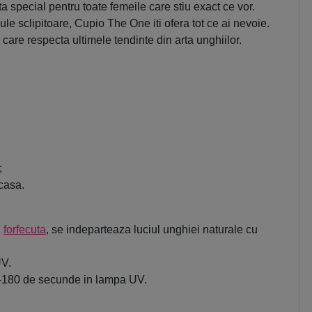
special pentru toate femeile care stiu exact ce vor.
cule sclipitoare, Cupio The One iti ofera tot ce ai nevoie.
care respecta ultimele tendinte din arta unghiilor.
;
acasa.
u
forfecuta
, se indeparteaza luciul unghiei naturale cu
UV.
120-180 de secunde in lampa UV.