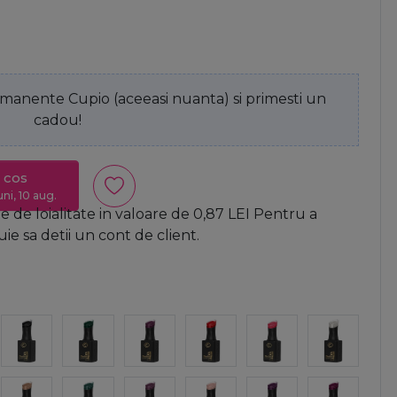
anente Cupio (aceeasi nuanta) si primesti un
cadou!
 cos
uni, 10 aug.
 de loialitate in valoare de
0,87
LEI
Pentru a
e sa detii un cont de client.