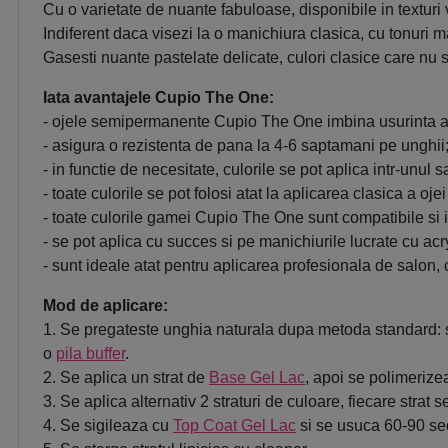
Cu o varietate de nuante fabuloase, disponibile in textur
Indiferent daca visezi la o manichiura clasica, cu tonuri ma
Gasesti nuante pastelate delicate, culori clasice care nu s
Iata avantajele Cupio The One:
- ojele semipermanente Cupio The One imbina usurinta apl
- asigura o rezistenta de pana la 4-6 saptamani pe unghii
- in functie de necesitate, culorile se pot aplica intr-unul s
- toate culorile se pot folosi atat la aplicarea clasica a o
- toate culorile gamei Cupio The One sunt compatibile si 
- se pot aplica cu succes si pe manichiurile lucrate cu acryl
- sunt ideale atat pentru aplicarea profesionala de salon, 
Mod de aplicare:
1. Se pregateste unghia naturala dupa metoda standard: s
o
pila buffer
.
2. Se aplica un strat de
Base Gel Lac
, apoi se polimeriz
3. Se aplica alternativ 2 straturi de culoare, fiecare st
4. Se sigileaza cu
Top Coat Gel Lac
si se usuca 60-90 se