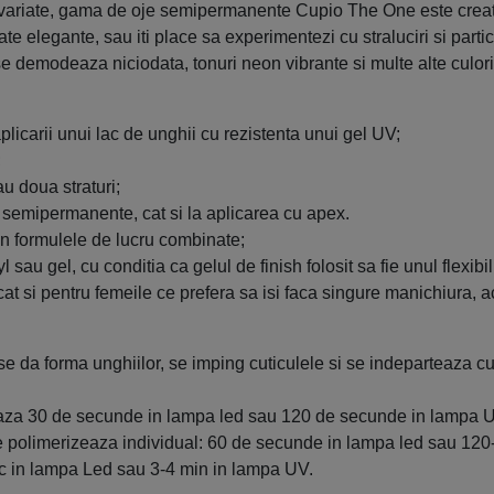
i variate, gama de oje semipermanente Cupio The One este creata 
te elegante, sau iti place sa experimentezi cu straluciri si parti
e demodeaza niciodata, tonuri neon vibrante si multe alte culori 
icarii unui lac de unghii cu rezistenta unui gel UV;
;
au doua straturi;
jei semipermanente, cat si la aplicarea cu apex.
in formulele de lucru combinate;
 sau gel, cu conditia ca gelul de finish folosit sa fie unul flexibil
cat si pentru femeile ce prefera sa isi faca singure manichiura, 
e da forma unghiilor, se imping cuticulele si se indeparteaza c
eaza 30 de secunde in lampa led sau 120 de secunde in lampa 
rat se polimerizeaza individual: 60 de secunde in lampa led sau 
c in lampa Led sau 3-4 min in lampa UV.