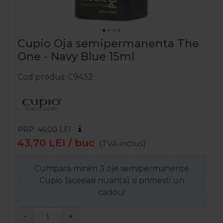
Cupio Oja semipermanenta The
One - Navy Blue 15ml
Cod produs
C9432
PRP: 46,00
LEI
43,70
LEI
/ buc
(TVA inclus)
Cumpara minim 3 oje semipermanente
Cupio (aceeasi nuanta) si primesti un
cadou!
−
+