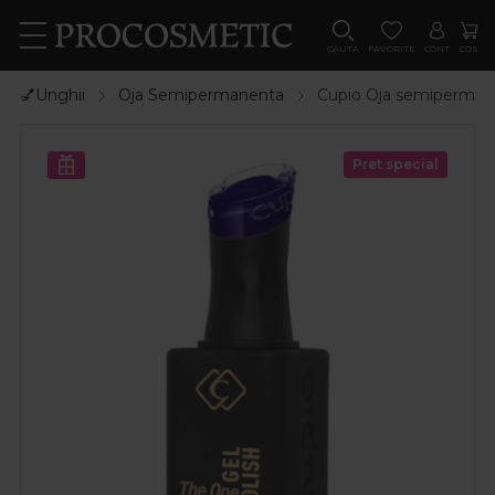
CAUTA
FAVORITE
CONT
COS
💅Unghii
Oja Semipermanenta
Cupio Oja semiperman
Pret special