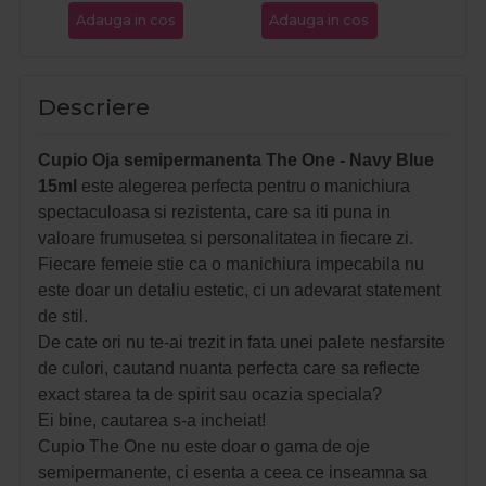
Adauga in cos
Adauga in cos
Ada
Descriere
Cupio Oja semipermanenta The One - Navy Blue
15ml
este alegerea perfecta pentru o manichiura
spectaculoasa si rezistenta, care sa iti puna in
valoare frumusetea si personalitatea in fiecare zi.
Fiecare femeie stie ca o manichiura impecabila nu
este doar un detaliu estetic, ci un adevarat statement
de stil.
De cate ori nu te-ai trezit in fata unei palete nesfarsite
de culori, cautand nuanta perfecta care sa reflecte
exact starea ta de spirit sau ocazia speciala?
Ei bine, cautarea s-a incheiat!
Cupio The One nu este doar o gama de oje
semipermanente, ci esenta a ceea ce inseamna sa