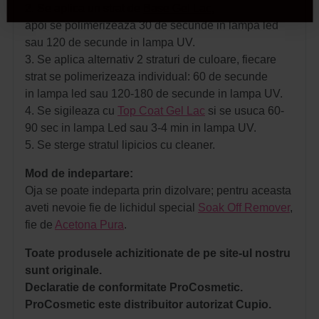
2. Se aplica un strat de
Base Gel Lac
,
apoi se polimerizeaza 30 de secunde in lampa led
sau 120 de secunde in lampa UV.
3. Se aplica alternativ 2 straturi de culoare, fiecare
strat se polimerizeaza individual: 60 de secunde
in lampa led sau 120-180 de secunde in lampa UV.
4. Se sigileaza cu
Top Coat Gel Lac
si se usuca 60-
90 sec in lampa Led sau 3-4 min in lampa UV.
5. Se sterge stratul lipicios cu cleaner.
Mod de indepartare:
Oja se poate indeparta prin dizolvare; pentru aceasta
aveti nevoie fie de lichidul special
Soak Off Remover
,
fie de
Acetona Pura
.
Toate produsele achizitionate de pe site-ul nostru
sunt originale.
Declaratie de conformitate ProCosmetic.
ProCosmetic este distribuitor autorizat Cupio.