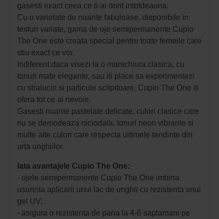
gasesti exact ceea ce ti-ai dorit intotdeauna.
Cu o varietate de nuante fabuloase, disponibile in
texturi variate, gama de oje semipermanente Cupio
The One este creata special pentru toate femeile care
stiu exact ce vor.
Indiferent daca visezi la o manichiura clasica, cu
tonuri mate elegante, sau iti place sa experimentezi
cu straluciri si particule sclipitoare, Cupio The One iti
ofera tot ce ai nevoie.
Gasesti nuante pastelate delicate, culori clasice care
nu se demodeaza niciodata, tonuri neon vibrante si
multe alte culori care respecta ultimele tendinte din
arta unghiilor.
Iata avantajele Cupio The One:
- ojele semipermanente Cupio The One imbina
usurinta aplicarii unui lac de unghii cu rezistenta unui
gel UV;
- asigura o rezistenta de pana la 4-6 saptamani pe