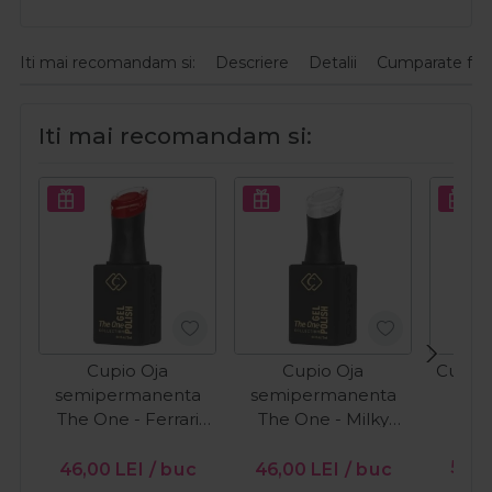
Iti mai recomandam si:
Descriere
Detalii
Cumparate fre
Iti mai recomandam si:
Cupio Oja
Cupio Oja
Cupio 
semipermanenta
semipermanenta
O
The One - Ferrari
The One - Milky
15ml
White 15ml
PR
56,0
46,00
LEI
/ buc
46,00
LEI
/ buc