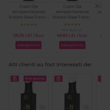
Cupio Oja
Cupio Oja
Cupio 
semipermanenta
semipermanenta
oja cl
Rubber Base French
Rubber Base French
In T
Collection - Milky
Collection - Perfect
White 15ml
French 15ml
PRP:
56,00
LEI
PR
56,00
LEI
/ buc
48,80
LEI
/ buc
24,
Adauga in cos
Adauga in cos
Ada
Alti clienti au fost interesati de:
Pret special