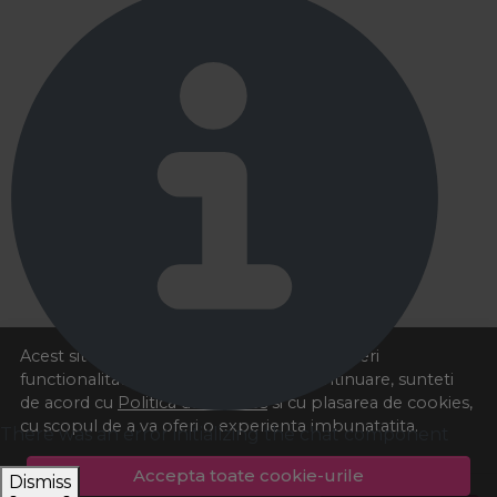
Acest site foloseste cookies pentru a va oferi
functionalitatea dorita. Navigand in continuare, sunteti
de acord cu
Politica de cookies
si cu plasarea de cookies,
cu scopul de a va oferi o experienta imbunatatita.
There was an error initializing the chat component
Accepta toate cookie-urile
Dismiss