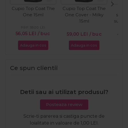
Cupio Top Coat The
Cupio Top Coat The
C
One 15ml
One Cover - Milky
semi
15ml
sunkis
W
PRP:
59,00
LEI
56,05
LEI
/ buc
59,00
LEI
/ buc
49,
Adauga in cos
Adauga in cos
Ada
Ce spun clientii
Detii sau ai utilizat produsul?
Posteaza review
Scrie-ti parerea si castiga puncte de
loialitate in valoare de 1,00 LEI.