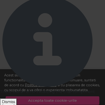
Acest site foloseste cookies pentru a va oferi
functionalitatea dorita. Navigand in continuare, sunteti
de acord cu
Politica de cookies
si cu plasarea de cookies,
cu scopul de a va oferi o experienta imbunatatita.
There was an error initializing the chat component
Accepta toate cookie-urile
Dismiss