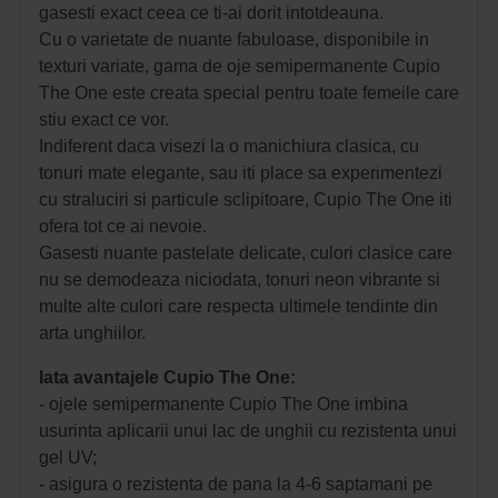
gasesti exact ceea ce ti-ai dorit intotdeauna.
Cu o varietate de nuante fabuloase, disponibile in
texturi variate, gama de oje semipermanente Cupio
The One este creata special pentru toate femeile care
stiu exact ce vor.
Indiferent daca visezi la o manichiura clasica, cu
tonuri mate elegante, sau iti place sa experimentezi
cu straluciri si particule sclipitoare, Cupio The One iti
ofera tot ce ai nevoie.
Gasesti nuante pastelate delicate, culori clasice care
nu se demodeaza niciodata, tonuri neon vibrante si
multe alte culori care respecta ultimele tendinte din
arta unghiilor.
Iata avantajele Cupio The One:
- ojele semipermanente Cupio The One imbina
usurinta aplicarii unui lac de unghii cu rezistenta unui
gel UV;
- asigura o rezistenta de pana la 4-6 saptamani pe