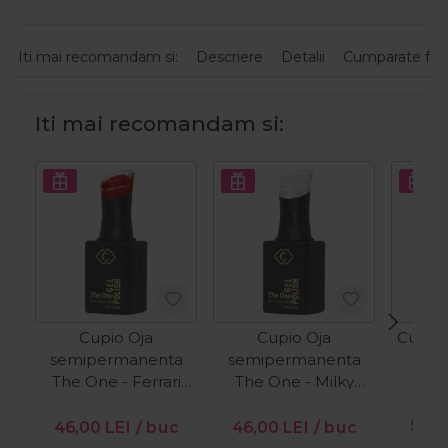
Iti mai recomandam si:
Descriere
Detalii
Cumparate fre
Iti mai recomandam si:
Cupio Oja
Cupio Oja
Cupio 
semipermanenta
semipermanenta
O
The One - Ferrari
The One - Milky
15ml
White 15ml
PR
56,0
46,00
LEI
/ buc
46,00
LEI
/ buc