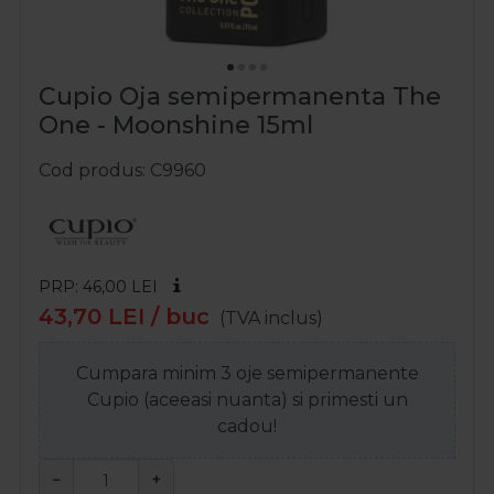
Cupio Oja semipermanenta The
One - Moonshine 15ml
Cod produs
C9960
PRP: 46,00
LEI
43,70
LEI
/ buc
(TVA inclus)
Cumpara minim 3 oje semipermanente
Cupio (aceeasi nuanta) si primesti un
cadou!
−
+