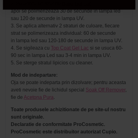
2. Se aplica un strat de
Base Gel Lac
,
apoi se polimerizeaza 30 de secunde in lampa led
sau 120 de secunde in lampa UV.
3. Se aplica alternativ 2 straturi de culoare, fiecare
strat se polimerizeaza individual: 60 de secunde
in lampa led sau 120-180 de secunde in lampa UV.
4. Se sigileaza cu
Top Coat Gel Lac
si se usuca 60-
90 sec in lampa Led sau 3-4 min in lampa UV.
5. Se sterge stratul lipicios cu cleaner.
Mod de indepartare:
Oja se poate indeparta prin dizolvare; pentru aceasta
aveti nevoie fie de lichidul special
Soak Off Remover
,
fie de
Acetona Pura
.
Toate produsele achizitionate de pe site-ul nostru
sunt originale.
Declaratie de conformitate ProCosmetic.
ProCosmetic este distribuitor autorizat Cupio.