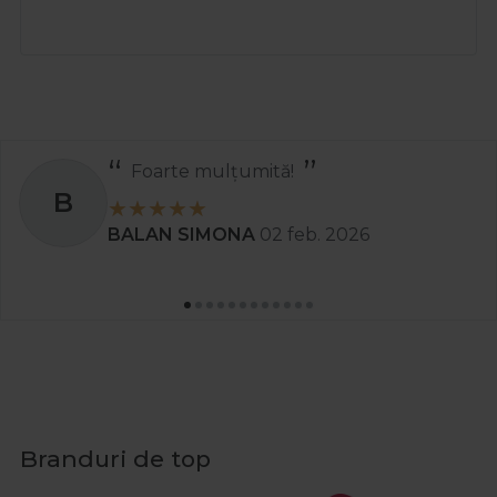
ulțumită!
Recom
S
MONA
02 feb. 2026
Stanciu A
Branduri de top