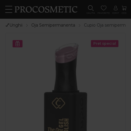
CAUTA
FAVORITE
CONT
COS
💅Unghii
Oja Semipermanenta
Cupio Oja semiperman
Pret special