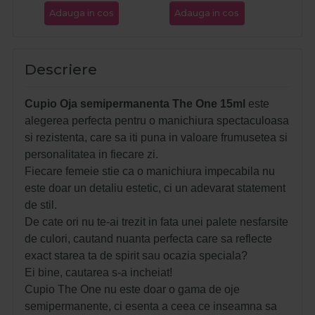
Adauga in cos
Adauga in cos
Ada
Descriere
Cupio Oja semipermanenta The One 15ml
este
alegerea perfecta pentru o manichiura spectaculoasa
si rezistenta, care sa iti puna in valoare frumusetea si
personalitatea in fiecare zi.
Fiecare femeie stie ca o manichiura impecabila nu
este doar un detaliu estetic, ci un adevarat statement
de stil.
De cate ori nu te-ai trezit in fata unei palete nesfarsite
de culori, cautand nuanta perfecta care sa reflecte
exact starea ta de spirit sau ocazia speciala?
Ei bine, cautarea s-a incheiat!
Cupio The One nu este doar o gama de oje
semipermanente, ci esenta a ceea ce inseamna sa