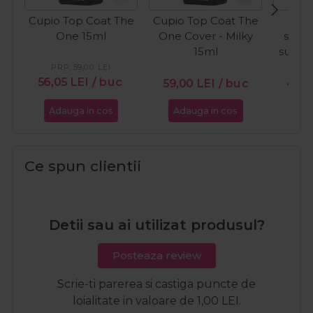
Cupio Top Coat The
Cupio Top Coat The
C
One 15ml
One Cover - Milky
semi
15ml
sunkis
W
PRP:
59,00
LEI
56,05
LEI
/ buc
59,00
LEI
/ buc
49,
Adauga in cos
Adauga in cos
Ada
Ce spun clientii
Detii sau ai utilizat produsul?
Posteaza review
Scrie-ti parerea si castiga puncte de
loialitate in valoare de 1,00 LEI.