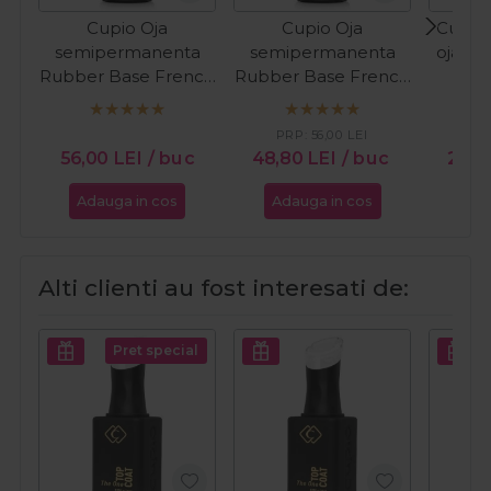
Cupio Oja
Cupio Oja
Cupio 
semipermanenta
semipermanenta
oja cl
Rubber Base French
Rubber Base French
In T
Collection - Milky
Collection - Perfect
White 15ml
French 15ml
PRP:
56,00
LEI
PR
56,00
LEI
/ buc
48,80
LEI
/ buc
24,
Adauga in cos
Adauga in cos
Ada
Alti clienti au fost interesati de:
Pret special