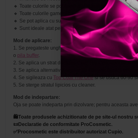
🔸 Toate culorile se pot folosi atat la aplicarea clasica a
🔸 Toate culorile gamei The One sunt compatibile si in fo
🔸 Se pot aplica cu succes si pe manichiurile lucrate cu acry
🔸 Sunt ideale atat pentru aplicarea profesionala de salon
Mod de aplicare:
1. Se pregateste unghia naturala dupa metoda standard: s
o
pila buffer
.
2. Se aplica un strat de
Base Coat The One
, apoi se pol
3. Se aplica alternativ 2 straturi de culoare, fiecare st
4. Se sigileaza cu
Top Coat The One
si se usuca 60-90 s
5. Se sterge stratul lipicios cu cleaner.
Mod de indepartare:
Oja se poate indeparta prin dizolvare; pentru aceasta avet
🛍️Toate produsele achizitionate de pe site-ul nostru s
📜Declaratie de conformitate ProCosmetic.
✅Procosmetic este distribuitor autorizat Cupio.