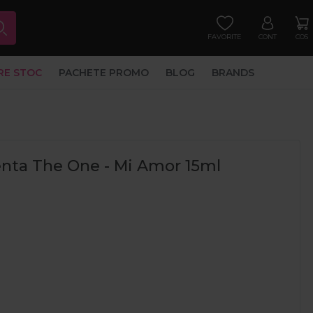
FAVORITE
CONT
COS
RE STOC
PACHETE PROMO
BLOG
BRANDS
nta The One - Mi Amor 15ml