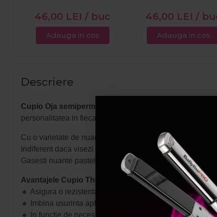
46,00
LEI
/ buc
46,00
LEI
/ bu
Adauga in cos
Adauga in cos
Descriere
Cupio Oja semipermanenta The One - Mi Amor 15ml
es
personalitatea in fiecare zi.
Cu o varietate de nuante fabuloase, gama de oje semiperm
Indiferent daca visezi la o manichiura clasica, cu tonuri ma
Gasesti nuante pastelate delicate, culori clasice care nu s
Avantajele Cupio The One:
🔸 Asigura o rezistenta de pana la 4-6 saptamani pe unghi
🔸 Imbina usurinta aplicarii unui lac de unghii cu rezisten
🔸 In functie de necesitate, culorile se pot aplica intr-unul