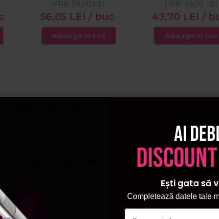
PRP:
59,00
LEI
PRP:
46,00
LEI
c
56,05
LEI
/ buc
43,70
LEI
/ b
Adauga in cos
Adauga in cos
te alegerea perfecta pentru o manichiura spectaculoasa si rezist
Ai deb
anente Cupio The One este creata special pentru toate femeile 
discount
te elegante, sau iti place sa experimentezi cu straluciri si partic
e demodeaza niciodata, tonuri neon vibrante si multe alte culori 
Ești gata să v
i.
Completează datele tale ma
ta unui gel UV.
 sau doua straturi.