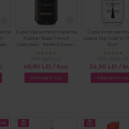
nenta
Cupio Oja semipermanenta
Cupio Finish pentru
ch
Rubber Base French
clasica Top Coat In T
ite
Collection - Perfect French
15ml
15ml
PRP:
56,00
LEI
PRP:
29,00
LEI
c
48,80
LEI
/ buc
24,90
LEI
/ b
Adauga in cos
Adauga in cos
ial