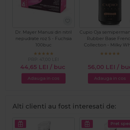
Dr. Mayer Manusi din nitril
Cupio Oja semiperma
nepudrate roz S - Fuchsia
Rubber Base Fren
100buc
Collection - Milky Wh
15ml
PRP:
47,00
LEI
44,65
LEI
/ buc
56,00
LEI
/ bu
Adauga in cos
Adauga in cos
Alti clienti au fost interesati de:
Pret spec