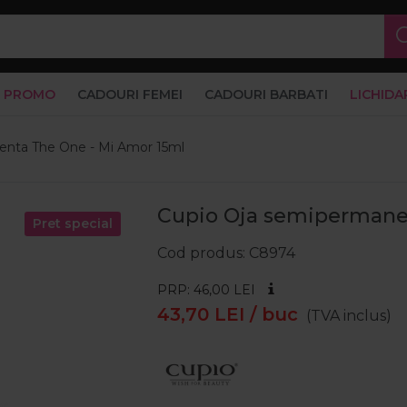
PROMO
CADOURI FEMEI
CADOURI BARBATI
LICHIDA
enta The One - Mi Amor 15ml
Cupio Oja semipermane
Pret special
Cod produs
C8974
PRP: 46,00
LEI
43,70
LEI
/ buc
(TVA inclus)