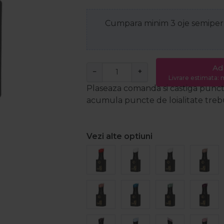
Cumpara minim 3 oje semiperm
Ad
−
+
Livrare estimata: m
Plaseaza comanda si castiga puncte
acumula puncte de loialitate trebui
Vezi alte optiuni