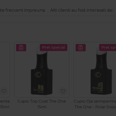
e frecvent impreuna:
Alti clienti au fost interesati de:
Pret special
Pret sp
nenta
Cupio Top Coat The One
Cupio Oja semiperm
 15ml
15ml
The One - Polar Sno