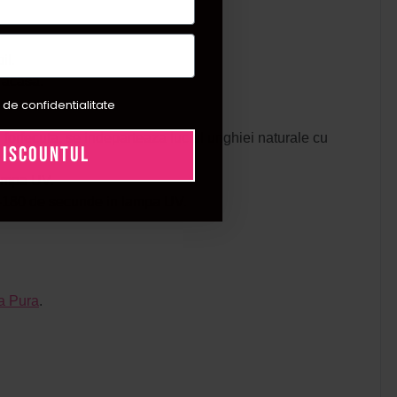
il.
, acasa.
 de confidentialitate
u
forfecuta
, se indeparteaza luciul unghiei naturale cu
DISCOUNTUL
lampa UV.
120-180 de secunde in lampa UV.
a Pura
.