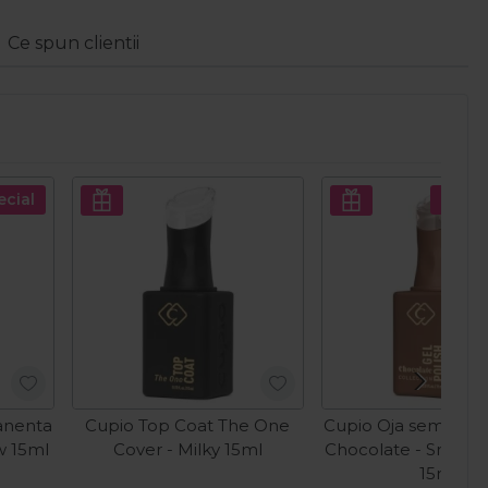
Ce spun clientii
ecial
Pret s
anenta
Cupio Top Coat The One
Cupio Oja semiper
w 15ml
Cover - Milky 15ml
Chocolate - Smoke
15ml