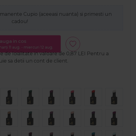
anente Cupio (aceeasi nuanta) si primesti un
cadou!
auga in cos
arți 11 aug. - miercuri 12 aug.
 de loialitate in valoare de
0,87
LEI
Pentru a
e sa detii un cont de client.