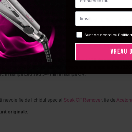
 ojei semipermanente, cat si la aplicarea cu apex.
rmulele de lucru combinate.
l sau gel, cu conditia ca gelul de finish folosit sa fie unul flexib
, cat si pentru femeile ce prefera sa isi faca singure manichiura
Sunt de acord cu Politica
e da forma unghiilor, se imping cuticulele si se indeparteaza c
VREAU 
imerizeaza 30 de secunde in lampa led sau 120 de secunde in 
rat se polimerizeaza individual: 60 de secunde in lampa led sau 
ec in lampa Led sau 3-4 min in lampa UV.
i nevoie fie de lichidul special
Soak Off Remover
, fie de
Aceton
unt originale.