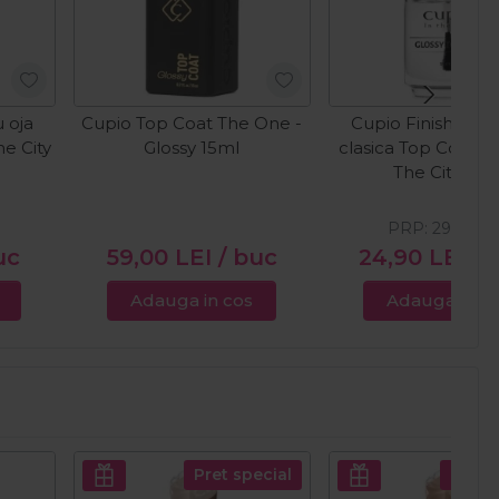
 oja
Cupio Top Coat The One -
Cupio Finish pent
he City
Glossy 15ml
clasica Top Coat Gl
The City 15m
PRP:
29,00
L
uc
59,00
LEI
/ buc
24,90
LEI
/ 
Adauga in cos
Adauga in c
Pret special
Pret s