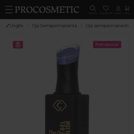
CAUTA
FAVORITE
CONT
COS
💅Unghii
Oja Semipermanenta
Oja semipermanenta
Pret special