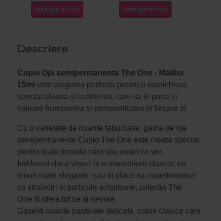
Adauga in cos
Adauga in cos
Ada
Descriere
Cupio Oja semipermanenta The One - Malibu
15ml
este alegerea perfecta pentru o manichiura
spectaculoasa si rezistenta, care sa iti puna in
valoare frumusetea si personalitatea in fiecare zi.
Cu o varietate de nuante fabuloase, gama de oje
semipermanente Cupio The One este creata special
pentru toate femeile care stiu exact ce vor.
Indiferent daca visezi la o manichiura clasica, cu
tonuri mate elegante, sau iti place sa experimentezi
cu straluciri si particule sclipitoare, colectia The
One iti ofera tot ce ai nevoie.
Gasesti nuante pastelate delicate, culori clasice care