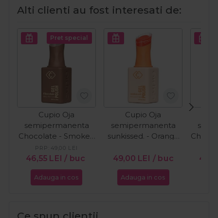
Alti clienti au fost interesati de:
Pret special
Cupio Oja
Cupio Oja
C
semipermanenta
semipermanenta
semi
Chocolate - Smoked
sunkissed. - Orange
Chocol
Cacao 15ml
Wave 15ml
Cr
PRP:
49,00
LEI
PR
46,55
LEI
/ buc
49,00
LEI
/ buc
46,5
Adauga in cos
Adauga in cos
Ada
Ce spun clientii