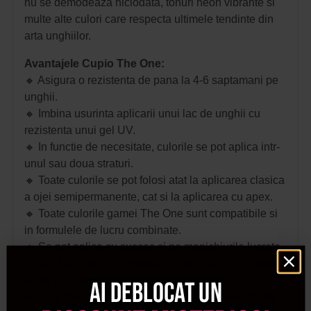
nu se demodeaza niciodata, tonuri neon vibrante si
multe alte culori care respecta ultimele tendinte din
arta unghiilor.
Avantajele Cupio The One:
🔸 Asigura o rezistenta de pana la 4-6 saptamani pe
unghii.
🔸 Imbina usurinta aplicarii unui lac de unghii cu
rezistenta unui gel UV.
🔸 In functie de necesitate, culorile se pot aplica intr-
unul sau doua straturi.
🔸 Toate culorile se pot folosi atat la aplicarea clasica
a ojei semipermanente, cat si la aplicarea cu apex.
🔸 Toate culorile gamei The One sunt compatibile si
in formulele de lucru combinate.
🔸 Se pot aplica cu succes si pe manichiurile lucrate
cu acryl sau gel, cu conditia ca gelul de finish folosit
sa fie unul flexibil.
Ai deblocat un
🔸 Sunt ideale atat pentru aplicarea profesionala de