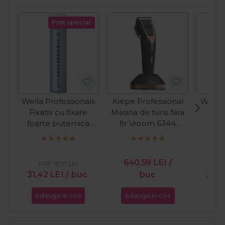
Pret special
Wella Professionals
Kiepe Professional
Wella 
Fixativ cu fixare
Masina de tuns fara
Fixa
foarte puternica
fir Vroom 6344
p
Performance Fix-2
11000RPM Cordless
Perfo
500ml
640,59
LEI
/
PRP:
57,11
LEI
P
31,42
LEI
/ buc
buc
31,4
Adauga in cos
Adauga in cos
Ada