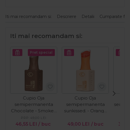
Iti mai recomandam si:
Descriere
Detalii
Cumparate fre
Iti mai recomandam si:
Pret special
Cupio Oja
Cupio Oja
C
semipermanenta
semipermanenta
semip
Chocolate - Smoked
sunkissed. - Orange
vor
Cacao 15ml
Wave 15ml
Surpri
PRP:
49,00
LEI
PR
46,55
LEI
/ buc
49,00
LEI
/ buc
38,