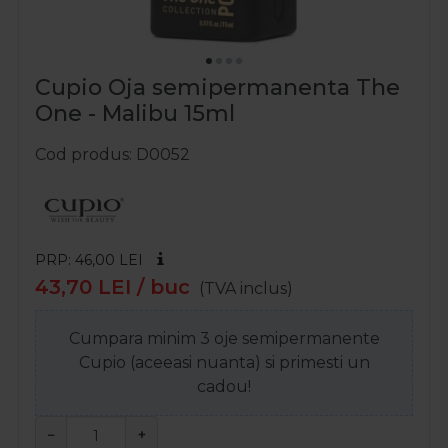
Cupio Oja semipermanenta The
One - Malibu 15ml
Cod produs
D0052
PRP: 46,00
LEI
43,70
LEI
/ buc
(TVA inclus)
Cumpara minim 3 oje semipermanente
Cupio (aceeasi nuanta) si primesti un
cadou!
−
+