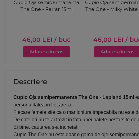
Cupio Oja semipermanenta
Cupio Oja semiperma
The One - Ferrari 15ml
The One - Milky White
46,00
LEI
/ buc
46,00
LEI
/ bu
Adauga in cos
Adauga in cos
Descriere
Cupio Oja semipermanenta The One - Lapland 15ml
es
personalitatea in fiecare zi.
Fiecare femeie stie ca o manichiura impecabila nu este doa
De cate ori nu te-ai trezit in fata unei palete nesfarsite d
Ei bine, cautarea s-a incheiat!
Cupio The One nu este doar o gama de oje semipermanente