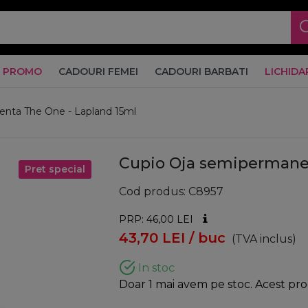
PROMO
CADOURI FEMEI
CADOURI BARBATI
LICHIDA
nta The One - Lapland 15ml
Cupio Oja semipermanen
Pret special
Cod produs
C8957
PRP: 46,00
LEI
43,70
LEI
/ buc
(TVA inclus)
In stoc
Doar 1 mai avem pe stoc. Acest prod