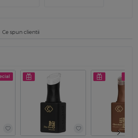
Ce spun clientii
ecial
Pret s