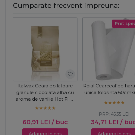
Cumparate frecvent impreuna:
Pret spec
Italwax Ceara epilatoare
Roial Cearceaf de hart
granule ciocolata alba cu
unica folosinta 60cm
aroma de vanilie Hot Film
Ciocolata Alba 1kg
PRP:
45,35
LEI
60,91
LEI
/ buc
34,71
LEI
/ bu
Adauga in cos
Adauga in cos