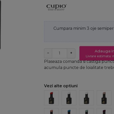
Cumpara minim 3 oje semiperm
Adauga i
−
+
Livrare estimata: m
Plaseaza comanda si castiga puncte
acumula puncte de loialitate trebui
Vezi alte optiuni