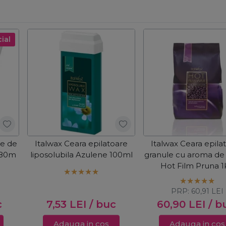
ial
ie de
Italwax Ceara epilatoare
Italwax Ceara epila
x80m
liposolubila Azulene 100ml
granule cu aroma de 
Hot Film Pruna 1
PRP:
60,91
LEI
c
7,53
LEI
/ buc
60,90
LEI
/ b
Adauga in cos
Adauga in cos