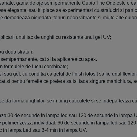
i variate, gama de oje semipermanente Cupio The One este creata 
te elegante, sau iti place sa experimentezi cu straluciri si parti
e demodeaza niciodata, tonuri neon vibrante si multe alte culori 
icarii unui lac de unghii cu rezistenta unui gel UV;
;
au doua straturi;
jei semipermanente, cat si la aplicarea cu apex.
in formulele de lucru combinate;
 sau gel, cu conditia ca gelul de finish folosit sa fie unul flexibil
cat si pentru femeile ce prefera sa isi faca singure manichiura, 
e da forma unghiilor, se imping cuticulele si se indeparteaza c
eaza 30 de secunde in lampa led sau 120 de secunde in lampa 
rat se polimerizeaza individual: 60 de secunde in lampa led sau 
c in lampa Led sau 3-4 min in lampa UV.