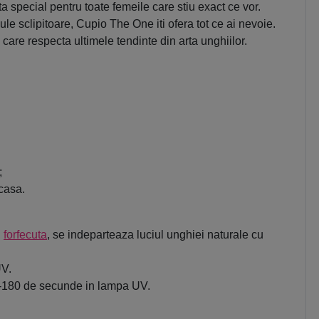
special pentru toate femeile care stiu exact ce vor.
cule sclipitoare, Cupio The One iti ofera tot ce ai nevoie.
care respecta ultimele tendinte din arta unghiilor.
;
acasa.
u
forfecuta
, se indeparteaza luciul unghiei naturale cu
UV.
120-180 de secunde in lampa UV.