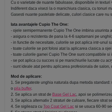
Cu o varietate de nuante fabuloase, disponibile in textur
Indiferent daca visezi la o manichiura clasica, cu tonuri ma
Gasesti nuante pastelate delicate, culori clasice care nu s
Iata avantajele Cupio The One:
- ojele semipermanente Cupio The One imbina usurinta apl
- asigura o rezistenta de pana la 4-6 saptamani pe unghii
- in functie de necesitate, culorile se pot aplica intr-unul s
- toate culorile se pot folosi atat la aplicarea clasica a o
- toate culorile gamei Cupio The One sunt compatibile si 
- se pot aplica cu succes si pe manichiurile lucrate cu acryl
- sunt ideale atat pentru aplicarea profesionala de salon, 
Mod de aplicare:
1. Se pregateste unghia naturala dupa metoda standard: s
o
pila buffer
.
2. Se aplica un strat de
Base Gel Lac
, apoi se polimeriz
3. Se aplica alternativ 2 straturi de culoare, fiecare st
4. Se sigileaza cu
Top Coat Gel Lac
si se usuca 60-90 se