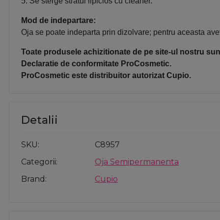
5. Se sterge stratul lipicios cu cleaner.
Mod de indepartare:
Oja se poate indeparta prin dizolvare; pentru aceasta avet
Toate produsele achizitionate de pe site-ul nostru sunt
Declaratie de conformitate ProCosmetic.
ProCosmetic este distribuitor autorizat Cupio.
Detalii
SKU
C8957
Categorii
Oja Semipermanenta
Brand
Cupio