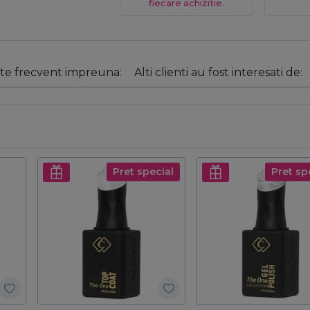
fiecare achizitie.
e frecvent impreuna:
Alti clienti au fost interesati de:
Pret special
Pret sp