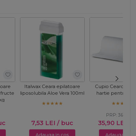
toare
Italwax Ceara epilatoare
Cupio Cearceaf ro
fructe
liposolubila Aloe Vera 100ml
hartie pentru pa
kg
PRP:
36,00
LE
uc
7,53
LEI
/ buc
35,90
LEI
/ 
Adauga in cos
Adauga in c