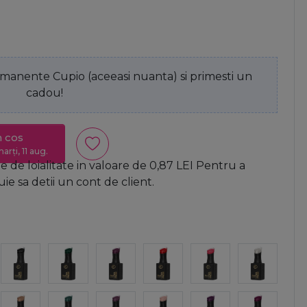
anente Cupio (aceeasi nuanta) si primesti un
cadou!
n cos
arți, 11 aug.
 de loialitate in valoare de
0,87
LEI
Pentru a
e sa detii un cont de client.