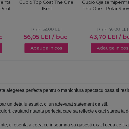
nenta
Cupio Top Coat The One
Cupio Oja semiperm
 15ml
15ml
The One - Polar Sno
PRP:
59,00
LEI
PRP:
46,00
LEI
c
56,05
LEI
/ buc
43,70
LEI
/ b
Adauga in cos
Adauga in cos
te alegerea perfecta pentru o manichiura spectaculoasa si rezist
r un detaliu estetic, ci un adevarat statement de stil.
e culori, cautand nuanta perfecta care sa reflecte exact starea ta 
, ci esenta a ceea ce inseamna sa gasesti exact ceea ce ti-ai 