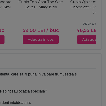
anenta
Cupio Top Coat The One
Cupio Oja semiper
w 15ml
Cover - Milky 15ml
Chocolate - Smoke
15ml
PRP:
49,00
L
uc
59,00
LEI
/ buc
46,55
LEI
/ 
Adauga in cos
Adauga in c
enta, care sa iti puna in valoare frumusetea si
de spirit sau ocazia speciala?
dorit intotdeauna.