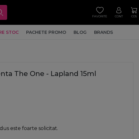
FAVORITE
CONT
COS
RE STOC
PACHETE PROMO
BLOG
BRANDS
ta The One - Lapland 15ml
us este foarte solicitat.