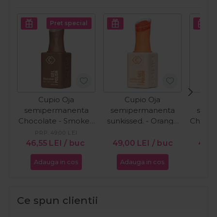
Pret special
Cupio Oja
Cupio Oja
C
semipermanenta
semipermanenta
semi
Chocolate - Smoked
sunkissed. - Orange
Chocol
Cacao 15ml
Wave 15ml
Cr
PRP:
49,00
LEI
PR
46,55
LEI
/ buc
49,00
LEI
/ buc
46,5
Adauga in cos
Adauga in cos
Ada
Ce spun clientii