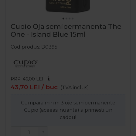
Cupio Oja semipermanenta The
One - Island Blue 15ml
Cod produs
D0395
PRP: 46,00
LEI
43,70
LEI
/ buc
(TVA inclus)
Cumpara minim 3 oje semipermanente
Cupio (aceeasi nuanta) si primesti un
cadou!
−
+