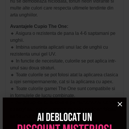
nu se demodeaza niciodata, tonuri neon vibrante si
multe alte culori care respecta ultimele tendinte din
arta unghiilor.
Avantajele Cupio The One:
🔸 Asigura o rezistenta de pana la 4-6 saptamani pe
unghii.
🔸 Imbina usurinta aplicarii unui lac de unghii cu
rezistenta unui gel UV.
🔸 In functie de necesitate, culorile se pot aplica intr-
unul sau doua straturi.
🔸 Toate culorile se pot folosi atat la aplicarea clasica
a ojei semipermanente, cat si la aplicarea cu apex.
🔸 Toate culorile gamei The One sunt compatibile si
in formulele de lucru combinate.
🔸 Se pot aplica cu succes si pe manichiurile lucrate
cu acryl sau gel, cu conditia ca gelul de finish folosit
Ai deblocat un
sa fie unul flexibil.
🔸 Sunt ideale atat pentru aplicarea profesionala de