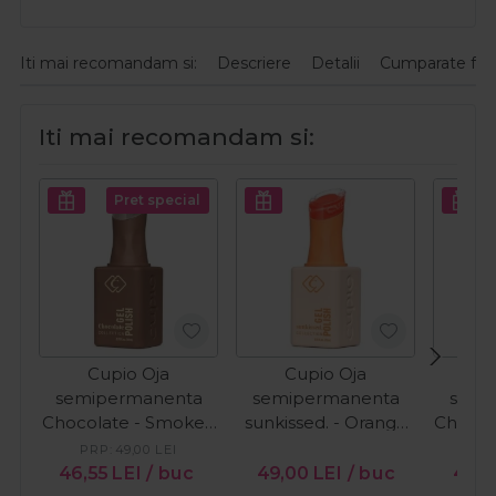
Iti mai recomandam si:
Descriere
Detalii
Cumparate fre
Iti mai recomandam si:
Pret special
Cupio Oja
Cupio Oja
C
semipermanenta
semipermanenta
semi
Chocolate - Smoked
sunkissed. - Orange
Chocol
Cacao 15ml
Wave 15ml
Cr
PRP:
49,00
LEI
PR
46,55
LEI
/ buc
49,00
LEI
/ buc
46,5