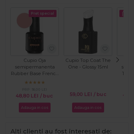
Pret special
Cupio Oja
Cupio Top Coat The
C
semipermanenta
One - Glossy 15ml
semi
Rubber Base French
The O
Collection - Perfect
French 15ml
PRP:
56,00
LEI
59,00
LEI
/ buc
46,
48,80
LEI
/ buc
Adauga in cos
Adauga in cos
Ada
Alti clienti au fost interesati de: