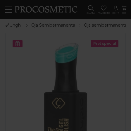
CAUTA
FAVORITE
CONT
COS
💅Unghii
Oja Semipermanenta
Oja semipermanenta
Pret special