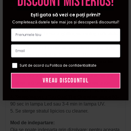
discount misterios!
salon, cat si pentru femeile ce prefera sa isi faca
singure manichiura, acasa.
Ești gata să vezi ce poți primi?
Mod de aplicare:
Completează datele tale mai jos și descoperă discountul!
1. Se pregateste unghia naturala dupa metoda
standard: se da forma unghiilor, se imping cuticulele
si se indeparteaza cu
forfecuta
, se
indeparteaza luciul unghiei naturale cu o
pila buffer
.
2. Se aplica un strat de
Base Coat The One
,
apoi se polimerizeaza 30 de secunde in lampa led
Sunt de acord cu Politica de confidentialitate
sau 120 de secunde in lampa UV.
3. Se aplica alternativ 2 straturi de culoare, fiecare
VREAU DISCOUNTUL
strat se polimerizeaza individual: 60 de secunde
in lampa led sau 120-180 de secunde in lampa UV.
4. Se sigileaza cu
Top Coat The One
si se usuca 60-
90 sec in lampa Led sau 3-4 min in lampa UV.
5. Se sterge stratul lipicios cu cleaner.
Mod de indepartare:
Oja se poate indeparta prin dizolvare; pentru aceasta