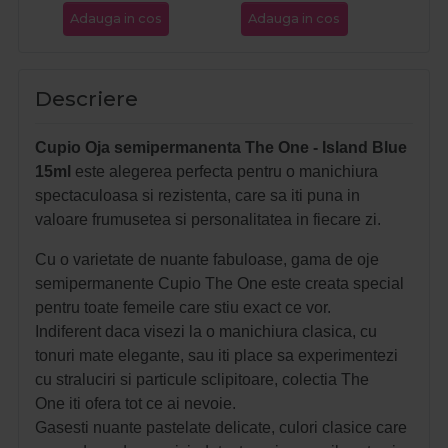
Adauga in cos
Adauga in cos
Ada
Descriere
Cupio Oja semipermanenta The One - Island Blue
15ml
este alegerea perfecta pentru o manichiura
spectaculoasa si rezistenta, care sa iti puna in
valoare frumusetea si personalitatea in fiecare zi.
Cu o varietate de nuante fabuloase, gama de oje
semipermanente Cupio The One este creata special
pentru toate femeile care stiu exact ce vor.
Indiferent daca visezi la o manichiura clasica, cu
tonuri mate elegante, sau iti place sa experimentezi
cu straluciri si particule sclipitoare, colectia The
One iti ofera tot ce ai nevoie.
Gasesti nuante pastelate delicate, culori clasice care