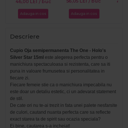
56,05
LEI
/ buc
46,00
LEI
/ buc
43,
Adauga in cos
Adauga in cos
Ada
Descriere
Cupio Oja semipermanenta The One - Holo's
Silver Star 15ml
este alegerea perfecta pentru o
manichiura spectaculoasa si rezistenta, care sa iti
puna in valoare frumusetea si personalitatea in
fiecare zi.
Fiecare femeie stie ca o manichiura impecabila nu
este doar un detaliu estetic, ci un adevarat statement
de stil.
De cate ori nu te-ai trezit in fata unei palete nesfarsite
de culori, cautand nuanta perfecta care sa reflecte
exact starea ta de spirit sau ocazia speciala?
Ei bine, cautarea s-a incheiat!