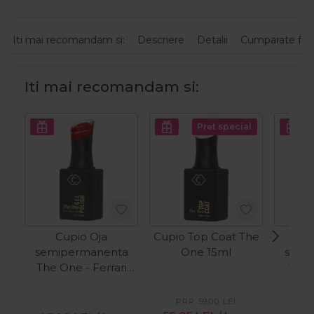
Iti mai recomandam si:
Descriere
Detalii
Cumparate fre
Iti mai recomandam si:
Pret special
Cupio Oja
Cupio Top Coat The
C
semipermanenta
One 15ml
semi
The One - Ferrari
The 
15ml
S
PRP:
59,00
LEI
PR