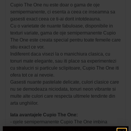
Cupio The One nu este doar o gama de oje
semipermanente, ci esenta a ceea ce inseamna sa
gasesti exact ceea ce ti-ai dorit intotdeauna.
Cu o varietate de nuante fabuloase, disponibile in
texturi variate, gama de oje semipermanente Cupio
The One este creata special pentru toate femeile care
stiu exact ce vor.
Indiferent daca visezi la o manichiura clasica, cu
tonuri mate elegante, sau iti place sa experimentezi
cu straluciri si particule sclipitoare, Cupio The One iti
ofera tot ce ai nevoie.
Gasesti nuante pastelate delicate, culori clasice care
nu se demodeaza niciodata, tonuri neon vibrante si
multe alte culori care respecta ultimele tendinte din
arta unghiilor.
Iata avantajele Cupio The One:
- ojele semipermanente Cupio The One imbina
usurinta aplicarii unui lac de unghii cu rezistenta unui