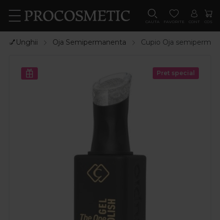
CAUTA
FAVORITE
CONT
COS
💅Unghii
Oja Semipermanenta
Cupio Oja semipermanen
Pret special