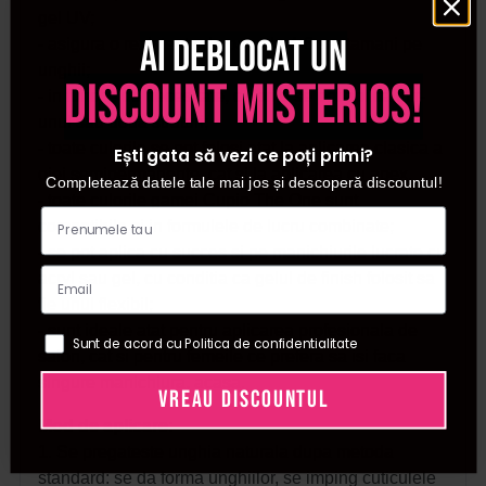
gel UV;
Ai deblocat un
- asigura o rezistenta de pana la 4-6 saptamani pe
unghii;
discount misterios!
- in functie de necesitate, culorile se pot aplica intr-
unul sau doua straturi;
- toate culorile se pot folosi atat la aplicarea clasica a
Ești gata să vezi ce poți primi?
ojei semipermanente, cat si la aplicarea cu apex.
Completează datele tale mai jos și descoperă discountul!
- toate culorile gamei Cupio The One sunt
compatibile si in formulele de lucru combinate;
- se pot aplica cu succes si pe manichiurile lucrate cu
acryl sau gel, cu conditia ca gelul de finish folosit sa
fie unul flexibil;
- sunt ideale atat pentru aplicarea profesionala de
Sunt de acord cu Politica de confidentialitate
salon, cat si pentru femeile ce prefera sa isi faca
singure manichiura, acasa.
VREAU DISCOUNTUL
Mod de aplicare:
1. Se pregateste unghia naturala dupa metoda
standard: se da forma unghiilor, se imping cuticulele