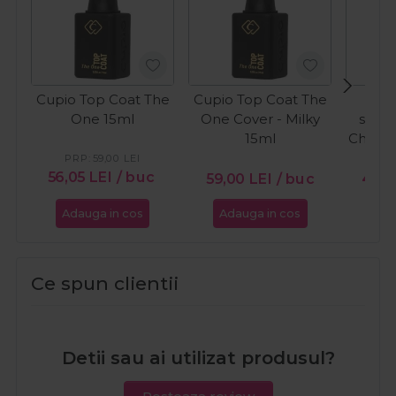
Cupio Top Coat The
Cupio Top Coat The
C
One 15ml
One Cover - Milky
semi
15ml
Chocol
Ca
PRP:
59,00
LEI
PR
56,05
LEI
/ buc
59,00
LEI
/ buc
46,5
Adauga in cos
Adauga in cos
Ada
Ce spun clientii
Detii sau ai utilizat produsul?