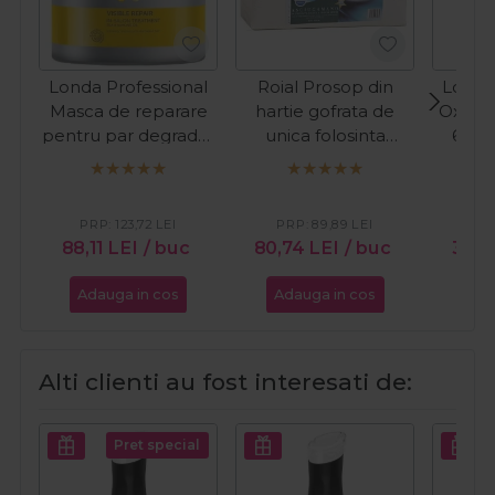
Londa Professional
Roial Prosop din
Londa
Masca de reparare
hartie gofrata de
Oxida
pentru par degradat
unica folosinta
6% 2
Visible Repair 750ml
45x80cm 100buc
PRP:
123,72
LEI
PRP:
89,89
LEI
PR
88,11
LEI
/ buc
80,74
LEI
/ buc
33,9
Adauga in cos
Adauga in cos
Ada
Alti clienti au fost interesati de:
Pret special