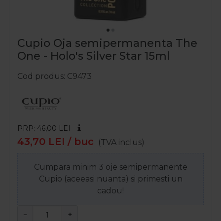
Cupio Oja semipermanenta The
One - Holo's Silver Star 15ml
Cod produs
C9473
PRP: 46,00
LEI
43,70
LEI
/ buc
(TVA inclus)
Cumpara minim 3 oje semipermanente
Cupio (aceeasi nuanta) si primesti un
cadou!
−
+