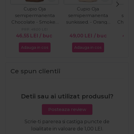
Cupio Oja
Cupio Oja
C
semipermanenta
semipermanenta
semi
Chocolate - Smoked
sunkissed. - Orange
Chocol
Cacao 15ml
Wave 15ml
Cr
PRP:
49,00
LEI
PR
46,55
LEI
/ buc
49,00
LEI
/ buc
46,5
Adauga in cos
Adauga in cos
Ada
Ce spun clientii
Detii sau ai utilizat produsul?
Posteaza review
Scrie-ti parerea si castiga puncte de
loialitate in valoare de 1,00 LEI.