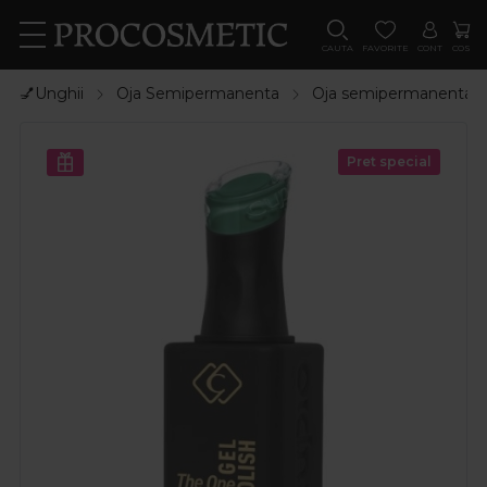
CAUTA
FAVORITE
CONT
COS
💅Unghii
Oja Semipermanenta
Oja semipermanenta
Pret special