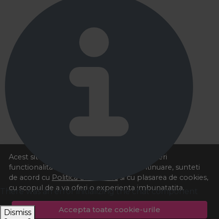
Acest site foloseste cookies pentru a va oferi
functionalitatea dorita. Navigand in continuare, sunteti
de acord cu
Politica de cookies
si cu plasarea de cookies,
cu scopul de a va oferi o experienta imbunatatita.
There was an error initializing the chat component
Accepta toate cookie-urile
Dismiss