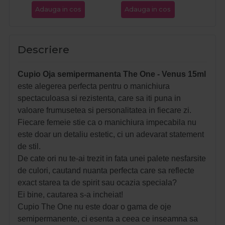
Adauga in cos
Adauga in cos
Ada
Descriere
Cupio Oja semipermanenta The One - Venus 15ml
este alegerea perfecta pentru o manichiura
spectaculoasa si rezistenta, care sa iti puna in
valoare frumusetea si personalitatea in fiecare zi.
Fiecare femeie stie ca o manichiura impecabila nu
este doar un detaliu estetic, ci un adevarat statement
de stil.
De cate ori nu te-ai trezit in fata unei palete nesfarsite
de culori, cautand nuanta perfecta care sa reflecte
exact starea ta de spirit sau ocazia speciala?
Ei bine, cautarea s-a incheiat!
Cupio The One nu este doar o gama de oje
semipermanente, ci esenta a ceea ce inseamna sa