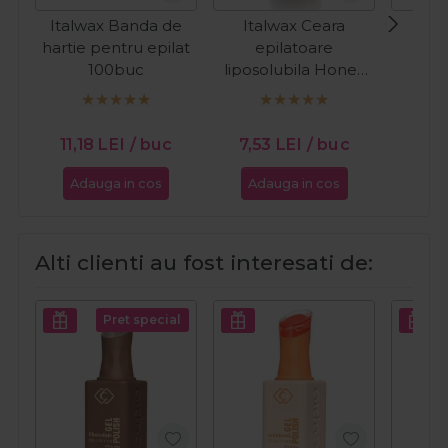
Italwax Banda de
Italwax Ceara
Ita
hartie pentru epilat
epilatoare
e
100buc
liposolubila Honey
lipo
100ml
arom
Whit
11,18
LEI
/ buc
7,53
LEI
/ buc
7,5
Adauga in cos
Adauga in cos
Ada
Alti clienti au fost interesati de:
Pret special