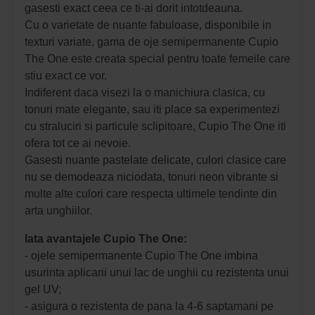
gasesti exact ceea ce ti-ai dorit intotdeauna.
Cu o varietate de nuante fabuloase, disponibile in
texturi variate, gama de oje semipermanente Cupio
The One este creata special pentru toate femeile care
stiu exact ce vor.
Indiferent daca visezi la o manichiura clasica, cu
tonuri mate elegante, sau iti place sa experimentezi
cu straluciri si particule sclipitoare, Cupio The One iti
ofera tot ce ai nevoie.
Gasesti nuante pastelate delicate, culori clasice care
nu se demodeaza niciodata, tonuri neon vibrante si
multe alte culori care respecta ultimele tendinte din
arta unghiilor.
Iata avantajele Cupio The One:
- ojele semipermanente Cupio The One imbina
usurinta aplicarii unui lac de unghii cu rezistenta unui
gel UV;
- asigura o rezistenta de pana la 4-6 saptamani pe