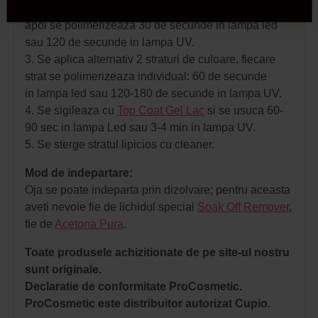
2. Se aplica un strat de
Base Gel Lac
,
apoi se polimerizeaza 30 de secunde in lampa led
sau 120 de secunde in lampa UV.
3. Se aplica alternativ 2 straturi de culoare, fiecare
strat se polimerizeaza individual: 60 de secunde
in lampa led sau 120-180 de secunde in lampa UV.
4. Se sigileaza cu
Top Coat Gel Lac
si se usuca 60-
90 sec in lampa Led sau 3-4 min in lampa UV.
5. Se sterge stratul lipicios cu cleaner.
Mod de indepartare:
Oja se poate indeparta prin dizolvare; pentru aceasta
aveti nevoie fie de lichidul special
Soak Off Remover
,
fie de
Acetona Pura
.
Toate produsele achizitionate de pe site-ul nostru
sunt originale.
Declaratie de conformitate ProCosmetic.
ProCosmetic este distribuitor autorizat Cupio.