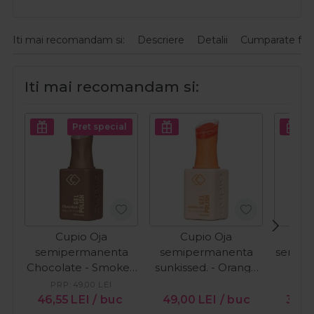
Iti mai recomandam si:
Descriere
Detalii
Cumparate fre
Iti mai recomandam si:
Pret special
Cupio Oja
Cupio Oja
C
semipermanenta
semipermanenta
semip
Chocolate - Smoked
sunkissed. - Orange
vor
Cacao 15ml
Wave 15ml
Surpri
PRP:
49,00
LEI
PR
46,55
LEI
/ buc
49,00
LEI
/ buc
38,