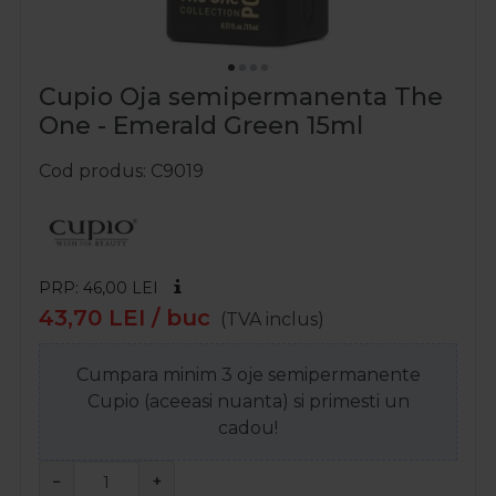
Cupio Oja semipermanenta The
One - Emerald Green 15ml
Cod produs
C9019
PRP: 46,00
LEI
43,70
LEI
/ buc
(TVA inclus)
Cumpara minim 3 oje semipermanente
Cupio (aceeasi nuanta) si primesti un
cadou!
−
+