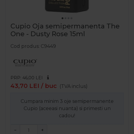
Cupio Oja semipermanenta The
One - Dusty Rose 15ml
Cod produs
C9449
PRP: 46,00
LEI
43,70
LEI
/ buc
(TVA inclus)
Cumpara minim 3 oje semipermanente
Cupio (aceeasi nuanta) si primesti un
cadou!
−
+