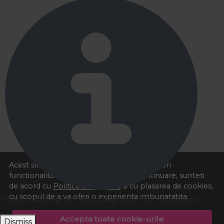
Acest site foloseste cookies pentru a va oferi
functionalitatea dorita. Navigand in continuare, sunteti
de acord cu
Politica de cookies
si cu plasarea de cookies,
cu scopul de a va oferi o experienta imbunatatita.
There was an error initializing the chat component
Accepta toate cookie-urile
Dismiss