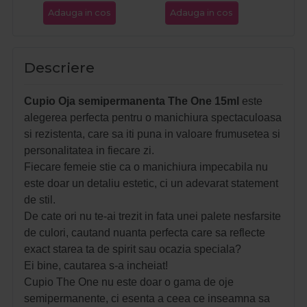
Adauga in cos
Adauga in cos
Ada
Descriere
Cupio Oja semipermanenta The One 15ml
este
alegerea perfecta pentru o manichiura spectaculoasa
si rezistenta, care sa iti puna in valoare frumusetea si
personalitatea in fiecare zi.
Fiecare femeie stie ca o manichiura impecabila nu
este doar un detaliu estetic, ci un adevarat statement
de stil.
De cate ori nu te-ai trezit in fata unei palete nesfarsite
de culori, cautand nuanta perfecta care sa reflecte
exact starea ta de spirit sau ocazia speciala?
Ei bine, cautarea s-a incheiat!
Cupio The One nu este doar o gama de oje
semipermanente, ci esenta a ceea ce inseamna sa