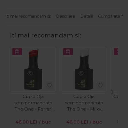
Iti mai recomandam si:
Descriere
Detalii
Cumparate fre
Iti mai recomandam si:
Cupio Oja
Cupio Oja
Cupio 
semipermanenta
semipermanenta
O
The One - Ferrari
The One - Milky
15ml
White 15ml
PR
56,0
46,00
LEI
/ buc
46,00
LEI
/ buc