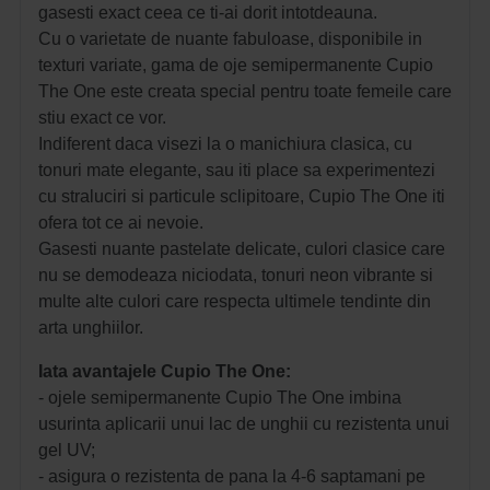
gasesti exact ceea ce ti-ai dorit intotdeauna.
Cu o varietate de nuante fabuloase, disponibile in
texturi variate, gama de oje semipermanente Cupio
The One este creata special pentru toate femeile care
stiu exact ce vor.
Indiferent daca visezi la o manichiura clasica, cu
tonuri mate elegante, sau iti place sa experimentezi
cu straluciri si particule sclipitoare, Cupio The One iti
ofera tot ce ai nevoie.
Gasesti nuante pastelate delicate, culori clasice care
nu se demodeaza niciodata, tonuri neon vibrante si
multe alte culori care respecta ultimele tendinte din
arta unghiilor.
Iata avantajele Cupio The One:
- ojele semipermanente Cupio The One imbina
usurinta aplicarii unui lac de unghii cu rezistenta unui
gel UV;
- asigura o rezistenta de pana la 4-6 saptamani pe