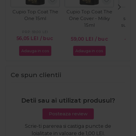
Cupio Top Coat The
Cupio Top Coat The
C
One 15ml
One Cover - Milky
semi
15ml
sunkis
W
PRP:
59,00
LEI
56,05
LEI
/ buc
59,00
LEI
/ buc
49,
Adauga in cos
Adauga in cos
Ada
Ce spun clientii
Detii sau ai utilizat produsul?
Posteaza review
Scrie-ti parerea si castiga puncte de
loialitate in valoare de 1,00 LEI.