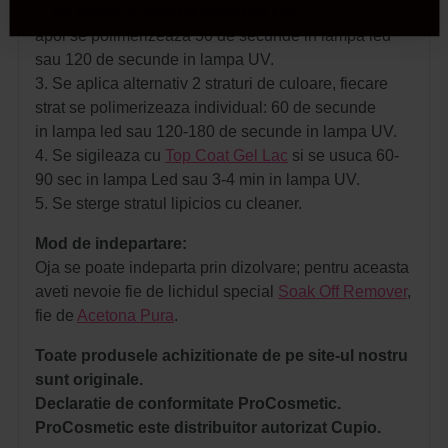
2. Se aplica un strat de
Base Gel Lac
,
apoi se polimerizeaza 30 de secunde in lampa led
sau 120 de secunde in lampa UV.
3. Se aplica alternativ 2 straturi de culoare, fiecare
strat se polimerizeaza individual: 60 de secunde
in lampa led sau 120-180 de secunde in lampa UV.
4. Se sigileaza cu
Top Coat Gel Lac
si se usuca 60-
90 sec in lampa Led sau 3-4 min in lampa UV.
5. Se sterge stratul lipicios cu cleaner.
Mod de indepartare:
Oja se poate indeparta prin dizolvare; pentru aceasta
aveti nevoie fie de lichidul special
Soak Off Remover
,
fie de
Acetona Pura
.
Toate produsele achizitionate de pe site-ul nostru
sunt originale.
Declaratie de conformitate ProCosmetic.
ProCosmetic este distribuitor autorizat Cupio.