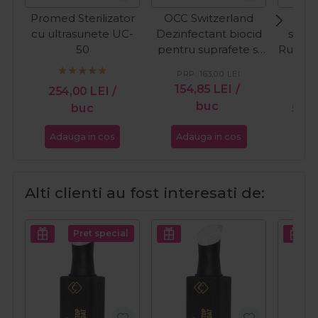
Promed Sterilizator
OCC Switzerland
C
cu ultrasunete UC-
Dezinfectant biocid
semi
50
pentru suprafete si
Rubber
instrumentar
Colle
PRP:
163,00
LEI
Isorapid Spray
Wh
154,85
LEI
/
254,00
LEI
/
2000ml
buc
buc
56,
Adauga in cos
Adauga in cos
Ada
Alti clienti au fost interesati de:
Pret special