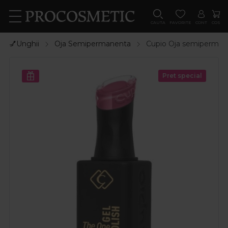
CAUTA
FAVORITE
CONT
COS
💅Unghii
Oja Semipermanenta
Cupio Oja semiperman
Pret special