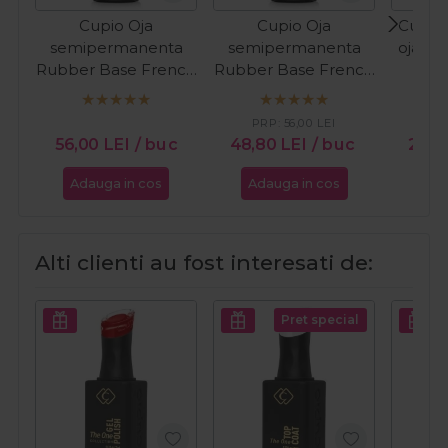
Cupio Oja
Cupio Oja
Cupio 
semipermanenta
semipermanenta
oja cl
Rubber Base French
Rubber Base French
In T
Collection - Milky
Collection - Perfect
White 15ml
French 15ml
PRP:
56,00
LEI
PR
56,00
LEI
/ buc
48,80
LEI
/ buc
24,
Adauga in cos
Adauga in cos
Ada
Alti clienti au fost interesati de:
Pret special