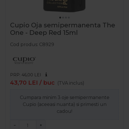
Cupio Oja semipermanenta The
One - Deep Red 15ml
Cod produs
C8929
PRP: 46,00
LEI
43,70
LEI
/ buc
(TVA inclus)
Cumpara minim 3 oje semipermanente
Cupio (aceeasi nuanta) si primesti un
cadou!
−
+