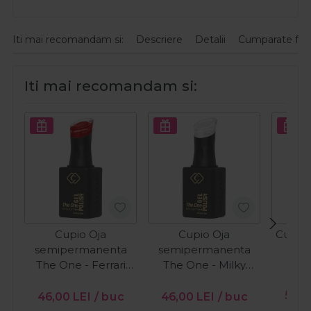
Iti mai recomandam si:
Descriere
Detalii
Cumparate fre
Iti mai recomandam si:
Cupio Oja
Cupio Oja
Cupio 
semipermanenta
semipermanenta
O
The One - Ferrari
The One - Milky
15ml
White 15ml
PR
56,0
46,00
LEI
/ buc
46,00
LEI
/ buc