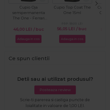
Cupio Oja
Cupio Top Coat The
Cupio 
semipermanenta
One 15ml
One C
The One - Ferrari
15ml
PRP:
59,00
LEI
56,05
LEI
/ buc
46,00
LEI
/ buc
59,
Adauga in cos
Adauga in cos
Ada
Ce spun clientii
Detii sau ai utilizat produsul?
Posteaza review
Scrie-ti parerea si castiga puncte de
loialitate in valoare de 1,00 LEI.