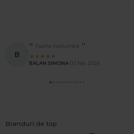
Recomand
S
. 2026
Stanciu Aura Andree
Branduri de top