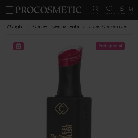
CAUTA
FAVORITE
CONT
COS
💅Unghii
Oja Semipermanenta
Cupio Oja semiperman
Pret special