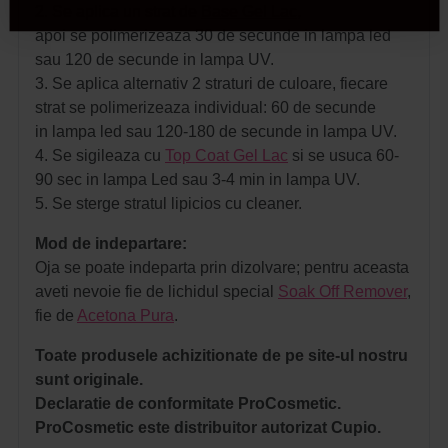
2. Se aplica un strat de
Base Gel Lac
,
apoi se polimerizeaza 30 de secunde in lampa led
sau 120 de secunde in lampa UV.
3. Se aplica alternativ 2 straturi de culoare, fiecare
strat se polimerizeaza individual: 60 de secunde
in lampa led sau 120-180 de secunde in lampa UV.
4. Se sigileaza cu
Top Coat Gel Lac
si se usuca 60-
90 sec in lampa Led sau 3-4 min in lampa UV.
5. Se sterge stratul lipicios cu cleaner.
Mod de indepartare:
Oja se poate indeparta prin dizolvare; pentru aceasta
aveti nevoie fie de lichidul special
Soak Off Remover
,
fie de
Acetona Pura
.
Toate produsele achizitionate de pe site-ul nostru
sunt originale.
Declaratie de conformitate ProCosmetic.
ProCosmetic este distribuitor autorizat Cupio.