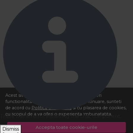
Acest site foloseste cookies pentru a va oferi
functionalitatea dorita. Navigand in continuare, sunteti
de acord cu
Politica de cookies
si cu plasarea de cookies,
cu scopul de a va oferi o experienta imbunatatita.
There was an error initializing the chat component
Accepta toate cookie-urile
Dismiss