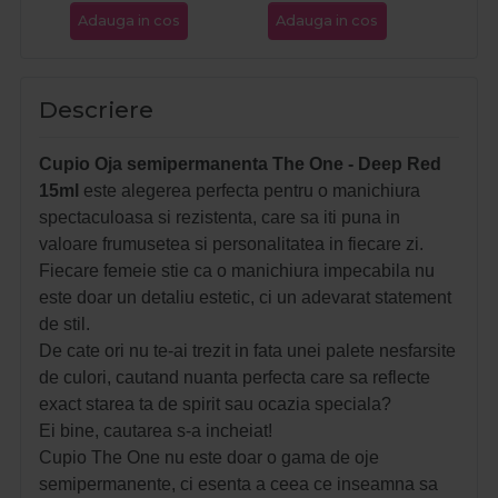
Adauga in cos
Adauga in cos
Ada
Descriere
Cupio Oja semipermanenta The One - Deep Red
15ml
este alegerea perfecta pentru o manichiura
spectaculoasa si rezistenta, care sa iti puna in
valoare frumusetea si personalitatea in fiecare zi.
Fiecare femeie stie ca o manichiura impecabila nu
este doar un detaliu estetic, ci un adevarat statement
de stil.
De cate ori nu te-ai trezit in fata unei palete nesfarsite
de culori, cautand nuanta perfecta care sa reflecte
exact starea ta de spirit sau ocazia speciala?
Ei bine, cautarea s-a incheiat!
Cupio The One nu este doar o gama de oje
semipermanente, ci esenta a ceea ce inseamna sa