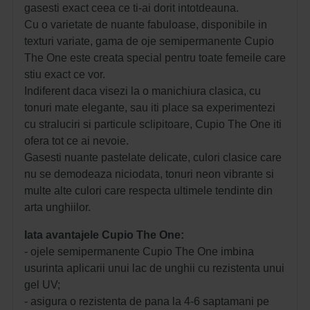
gasesti exact ceea ce ti-ai dorit intotdeauna.
Cu o varietate de nuante fabuloase, disponibile in
texturi variate, gama de oje semipermanente Cupio
The One este creata special pentru toate femeile care
stiu exact ce vor.
Indiferent daca visezi la o manichiura clasica, cu
tonuri mate elegante, sau iti place sa experimentezi
cu straluciri si particule sclipitoare, Cupio The One iti
ofera tot ce ai nevoie.
Gasesti nuante pastelate delicate, culori clasice care
nu se demodeaza niciodata, tonuri neon vibrante si
multe alte culori care respecta ultimele tendinte din
arta unghiilor.
Iata avantajele Cupio The One:
- ojele semipermanente Cupio The One imbina
usurinta aplicarii unui lac de unghii cu rezistenta unui
gel UV;
- asigura o rezistenta de pana la 4-6 saptamani pe