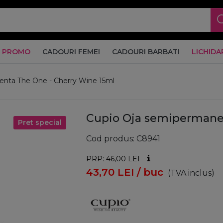
PROMO
CADOURI FEMEI
CADOURI BARBATI
LICHIDA
nta The One - Cherry Wine 15ml
Cupio Oja semipermanen
Pret special
Cod produs
C8941
PRP: 46,00
LEI
43,70
LEI
/ buc
(TVA inclus)