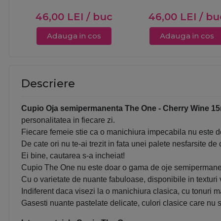
46,00
LEI
/ buc
46,00
LEI
/ bu
Adauga in cos
Adauga in cos
Descriere
Cupio Oja semipermanenta The One - Cherry Wine 15
personalitatea in fiecare zi.
Fiecare femeie stie ca o manichiura impecabila nu este doa
De cate ori nu te-ai trezit in fata unei palete nesfarsite d
Ei bine, cautarea s-a incheiat!
Cupio The One nu este doar o gama de oje semipermanente
Cu o varietate de nuante fabuloase, disponibile in textur
Indiferent daca visezi la o manichiura clasica, cu tonuri ma
Gasesti nuante pastelate delicate, culori clasice care nu s