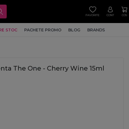
FAVORITE
CONT
COS
RE STOC
PACHETE PROMO
BLOG
BRANDS
ta The One - Cherry Wine 15ml