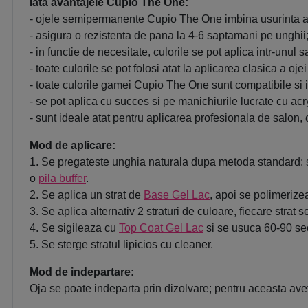
Iata avantajele Cupio The One:
- ojele semipermanente Cupio The One imbina usurinta apl
- asigura o rezistenta de pana la 4-6 saptamani pe unghii
- in functie de necesitate, culorile se pot aplica intr-unul s
- toate culorile se pot folosi atat la aplicarea clasica a o
- toate culorile gamei Cupio The One sunt compatibile si 
- se pot aplica cu succes si pe manichiurile lucrate cu acryl
- sunt ideale atat pentru aplicarea profesionala de salon, 
Mod de aplicare:
1. Se pregateste unghia naturala dupa metoda standard: s
o
pila buffer
.
2. Se aplica un strat de
Base Gel Lac
, apoi se polimeriz
3. Se aplica alternativ 2 straturi de culoare, fiecare st
4. Se sigileaza cu
Top Coat Gel Lac
si se usuca 60-90 se
5. Se sterge stratul lipicios cu cleaner.
Mod de indepartare:
Oja se poate indeparta prin dizolvare; pentru aceasta avet