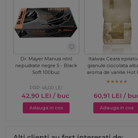
Dr. Mayer Manusi nitril
Italwax Ceara epilat
nepudrate negre S - Black
granule ciocolata alb
Soft 100buc
aroma de vanilie Hot 
Ciocolata Alba 1k
PRP:
45,00
LEI
42,90
LEI
/ buc
60,91
LEI
/ bu
Adauga in cos
Adauga in cos
Alti clienti au fost interesati de: