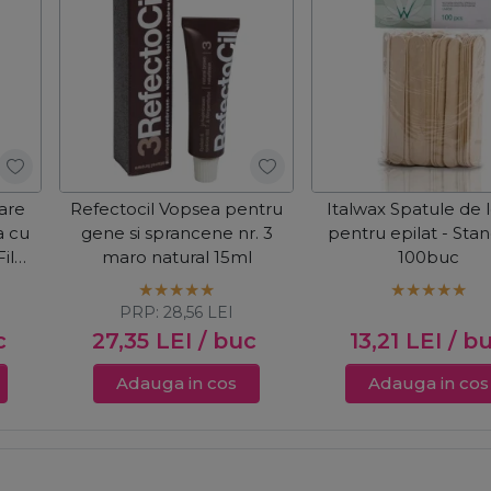
oare
Refectocil Vopsea pentru
Italwax Spatule de
a cu
gene si sprancene nr. 3
pentru epilat - Sta
Film
maro natural 15ml
100buc
g
PRP:
28,56
LEI
c
27,35
LEI
/ buc
13,21
LEI
/ b
Adauga in cos
Adauga in cos