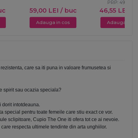
PRP:
49,00
L
uc
59,00
LEI
/ buc
46,55
LEI
/ 
Adauga in cos
Adauga in c
ezistenta, care sa iti puna in valoare frumusetea si
de spirit sau ocazia speciala?
dorit intotdeauna.
special pentru toate femeile care stiu exact ce vor.
cule sclipitoare, Cupio The One iti ofera tot ce ai nevoie.
care respecta ultimele tendinte din arta unghiilor.