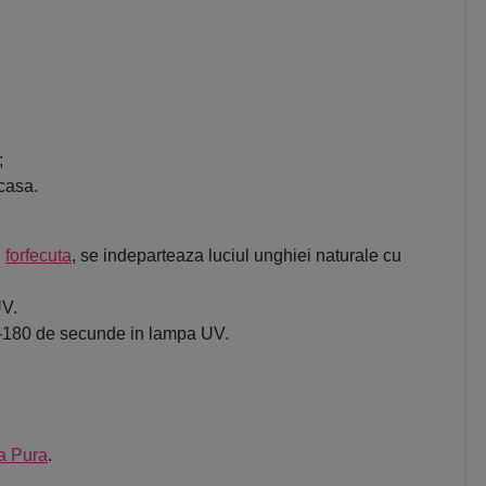
;
acasa.
u
forfecuta
, se indeparteaza luciul unghiei naturale cu
UV.
120-180 de secunde in lampa UV.
a Pura
.