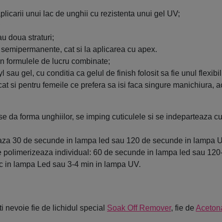
icarii unui lac de unghii cu rezistenta unui gel UV;
;
au doua straturi;
jei semipermanente, cat si la aplicarea cu apex.
in formulele de lucru combinate;
 sau gel, cu conditia ca gelul de finish folosit sa fie unul flexibil
cat si pentru femeile ce prefera sa isi faca singure manichiura, 
e da forma unghiilor, se imping cuticulele si se indeparteaza c
eaza 30 de secunde in lampa led sau 120 de secunde in lampa 
rat se polimerizeaza individual: 60 de secunde in lampa led sau 
c in lampa Led sau 3-4 min in lampa UV.
i nevoie fie de lichidul special
Soak Off Remover
, fie de
Aceton