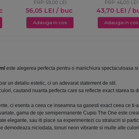
PRP:
59,00
LEI
PRP:
46,00
LEI
c
56,05
LEI
/ buc
43,70
LEI
/ b
Adauga in cos
Adauga in cos
ml
este alegerea perfecta pentru o manichiura spectaculoasa si r
r un detaliu estetic, ci un adevarat statement de stil.
e culori, cautand nuanta perfecta care sa reflecte exact starea ta 
, ci esenta a ceea ce inseamna sa gasesti exact ceea ce ti-ai 
i variate, gama de oje semipermanente Cupio The One este creata 
te elegante, sau iti place sa experimentezi cu straluciri si parti
e demodeaza niciodata, tonuri neon vibrante si multe alte culori 