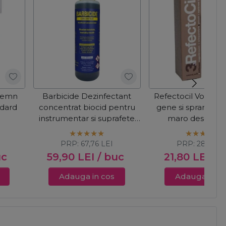
 lemn
Barbicide Dezinfectant
Refectocil Vopsea
ndard
concentrat biocid pentru
gene si sprancene 
instrumentar si suprafete
maro deschis 1
500ml
PRP:
67,76
LEI
PRP:
28,56
LE
uc
59,90
LEI
/ buc
21,80
LEI
/ 
Adauga in cos
Adauga in c