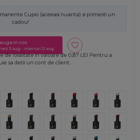
anente Cupio (aceeasi nuanta) si primesti un
cadou!
auga in cos
arți 11 aug. - miercuri 12 aug.
 de loialitate in valoare de
0,87
LEI
Pentru a
e sa detii un cont de client.