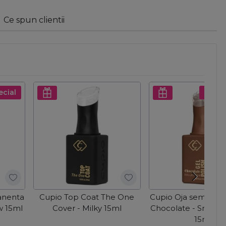
Ce spun clientii
ecial
Pret s
anenta
Cupio Top Coat The One
Cupio Oja semiper
w 15ml
Cover - Milky 15ml
Chocolate - Smoke
15ml