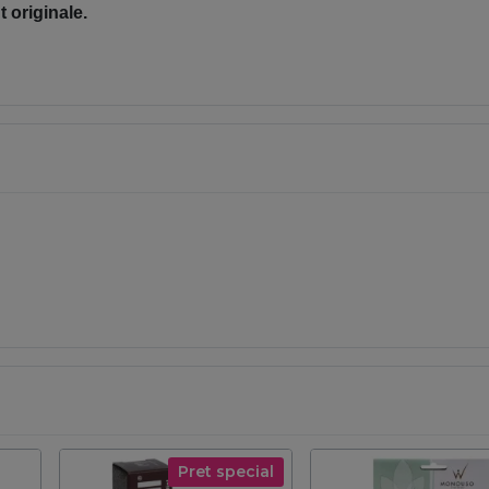
 originale.
Pret special