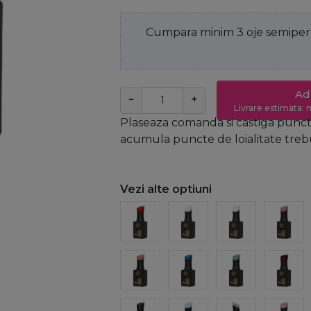
Cumpara minim 3 oje semiperm
Ad
−
+
Livrare estimata: m
Plaseaza comanda si castiga puncte
acumula puncte de loialitate trebui
Vezi alte optiuni