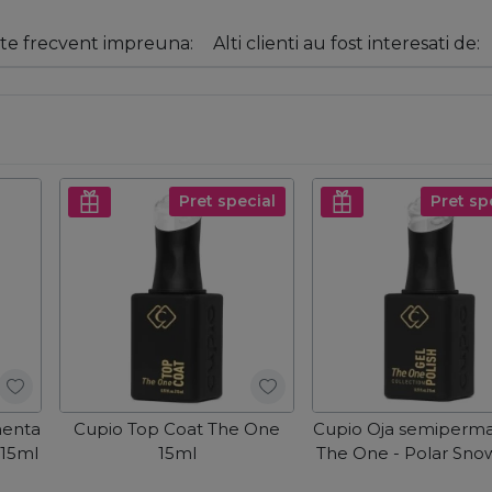
e frecvent impreuna:
Alti clienti au fost interesati de:
Pret special
Pret sp
nenta
Cupio Top Coat The One
Cupio Oja semiperm
 15ml
15ml
The One - Polar Sno