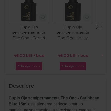
Cupio Oja
Cupio Oja
Cupio 
semipermanenta
semipermanenta
O
The One - Ferrari
The One - Milky
15ml
White 15ml
PR
56,0
46,00
LEI
/ buc
46,00
LEI
/ buc
Adauga in cos
Adauga in cos
Ada
Descriere
Cupio Oja semipermanenta The One - Caribbean
Blue 15ml
este alegerea perfecta pentru o
manichiura spectaculoasa si rezistenta, care sa iti