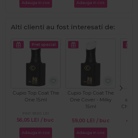
Adauga in cos
Adauga in cos
Ada
Alti clienti au fost interesati de:
Pret special
Cupio Top Coat The
Cupio Top Coat The
C
One 15ml
One Cover - Milky
semi
15ml
Chocol
Ca
PRP:
59,00
LEI
PR
56,05
LEI
/ buc
59,00
LEI
/ buc
46,5
Adauga in cos
Adauga in cos
Ada