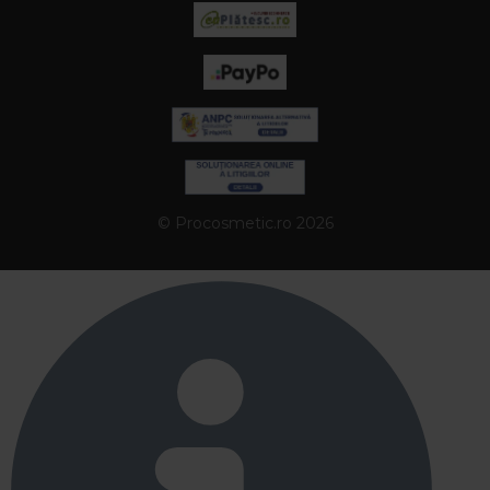
© Procosmetic.ro 2026