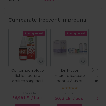
Cumparate frecvent impreuna:
Pret special
Pret special
Cerkamed Solutie
Dr. Mayer
Cupi
lichida pentru
Microaplicatoare
preg
oprirea sangerarii
pentru Alustat
unghii
Alustat 10ml
100buc
PRP:
42,00
LEI
PRP:
21,00
LEI
36,98
LEI
/ buc
20,13
LEI
/ buc
26,