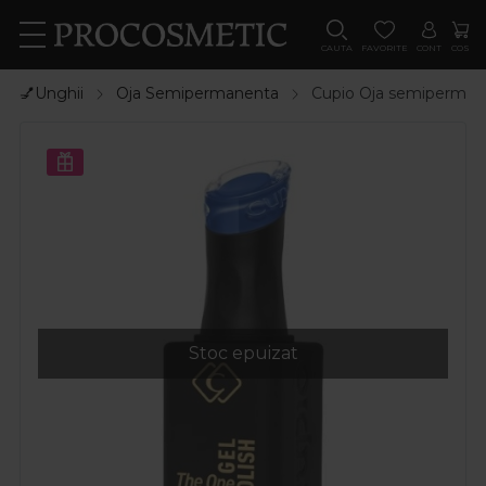
CAUTA
FAVORITE
CONT
COS
💅Unghii
Oja Semipermanenta
Cupio Oja semipermane
Stoc epuizat