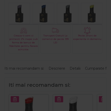
Creaza-ti cont si
Transport Gratuit La
Peste 29 ani de
primesti 2% inapoi sub
comenzi de peste 399
experienta in domeniu
forma de bonus de
LEI
fidelitate pentru fiecare
achizitie.
Iti mai recomandam si:
Descriere
Detalii
Cumparate fre
Iti mai recomandam si: