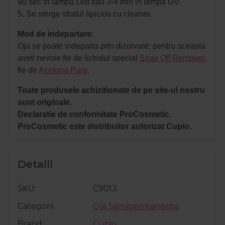
90 sec in lampa Led sau 3-4 min in lampa UV.
5. Se sterge stratul lipicios cu cleaner.
Mod de indepartare:
Oja se poate indeparta prin dizolvare; pentru aceasta
aveti nevoie fie de lichidul special
Soak Off Remover
,
fie de
Acetona Pura
.
Toate produsele achizitionate de pe site-ul nostru
sunt originale.
Declaratie de conformitate ProCosmetic.
ProCosmetic este distribuitor autorizat Cupio.
Detalii
SKU
C9013
Categorii
Oja Semipermanenta
Brand
Cupio