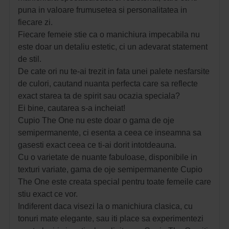
puna in valoare frumusetea si personalitatea in
fiecare zi.
Fiecare femeie stie ca o manichiura impecabila nu
este doar un detaliu estetic, ci un adevarat statement
de stil.
De cate ori nu te-ai trezit in fata unei palete nesfarsite
de culori, cautand nuanta perfecta care sa reflecte
exact starea ta de spirit sau ocazia speciala?
Ei bine, cautarea s-a incheiat!
Cupio The One nu este doar o gama de oje
semipermanente, ci esenta a ceea ce inseamna sa
gasesti exact ceea ce ti-ai dorit intotdeauna.
Cu o varietate de nuante fabuloase, disponibile in
texturi variate, gama de oje semipermanente Cupio
The One este creata special pentru toate femeile care
stiu exact ce vor.
Indiferent daca visezi la o manichiura clasica, cu
tonuri mate elegante, sau iti place sa experimentezi