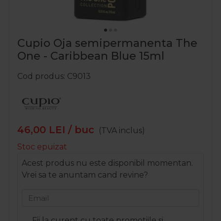
Cupio Oja semipermanenta The
One - Caribbean Blue 15ml
Cod produs
C9013
46,00
LEI
/ buc
(TVA inclus)
Stoc epuizat
Acest produs nu este disponibil momentan.
Vrei sa te anuntam cand revine?
Email
Fii la curent cu toate promotiile si