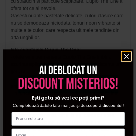
cu straluciri si particule sclipitoare, Cupio The One iti
ofera tot ce ai nevoie.
Gasesti nuante pastelate delicate, culori clasice care
nu se demodeaza niciodata, tonuri neon vibrante si
multe alte culori care respecta ultimele tendinte din
arta unghiilor.
Iata avantajele Cupio The One:
- ojele semipermanente Cupio The One imbina
usurinta aplicarii unui lac de unghii cu rezistenta unui
Ai deblocat un
gel UV;
discount misterios!
- asigura o rezistenta de pana la 4-6 saptamani pe
unghii;
- in functie de necesitate, culorile se pot aplica intr-
Ești gata să vezi ce poți primi?
unul sau doua straturi;
Completează datele tale mai jos și descoperă discountul!
- toate culorile se pot folosi atat la aplicarea clasica a
ojei semipermanente, cat si la aplicarea cu apex.
- toate culorile gamei Cupio The One sunt
compatibile si in formulele de lucru combinate;