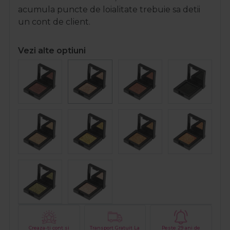
acumula puncte de loialitate trebuie sa detii
un cont de client.
Vezi alte optiuni
Creaza-ti cont si
Transport Gratuit La
Peste 29 ani de