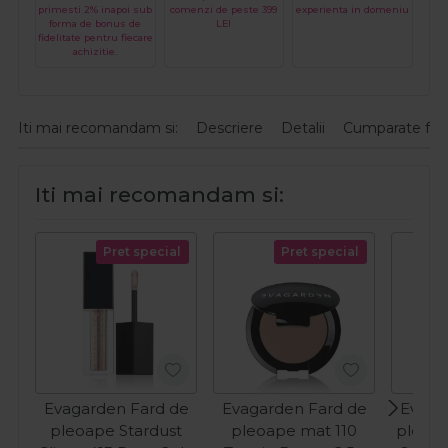
primesti 2% inapoi sub
comenzi de peste 399
experienta in domeniu
forma de bonus de
LEI
fidelitate pentru fiecare
achizitie.
Iti mai recomandam si:
Descriere
Detalii
Cumparate fre
Iti mai recomandam si:
Pret special
Pret special
Evagarden Fard de
Evagarden Fard de
Evaga
pleoape Stardust
pleoape mat 110
pleoap