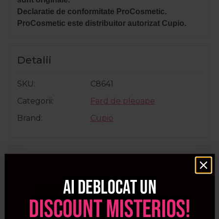
Declaratie de conformitate ProCosmetic.
ProCosmetic este distribuitor autorizat Cupio.
Detalii
SKU
C8641
Categorii
Fard de pleoape
Brand
Cupio
Cumparate frecvent impreuna:
Ai deblocat un
Pret special
discount misterios!