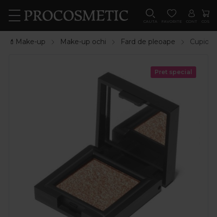
CAUTA
FAVORITE
CONT
COS
💄Make-up
Make-up ochi
Fard de pleoape
Cupio F
Pret special