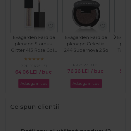
Evagarden Fard de
Evagarden Fard de
Evaga
pleoape Stardust
pleoape Celestial
pleo
Glitter 413 Rose Gold
244 Supernova 2.5g
Tanni
4ml
PRP:
127,10
LEI
PR
PRP:
106,76
LEI
76,26
LEI
/ buc
57,6
64,06
LEI
/ buc
Adauga in cos
Adauga in cos
Ada
Ce spun clientii