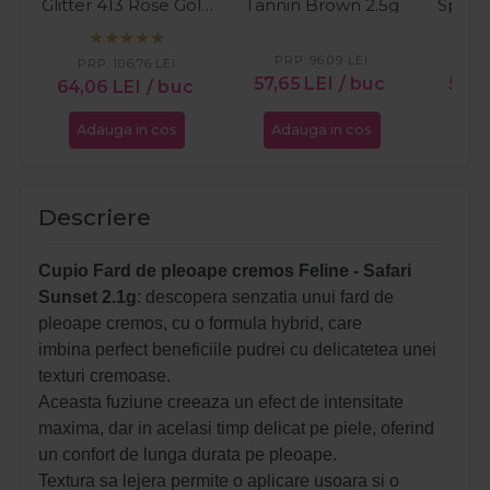
Glitter 413 Rose Gold
Tannin Brown 2.5g
Spark
4ml
PRP:
96,09
LEI
PR
PRP:
106,76
LEI
57,65
LEI
/ buc
57,6
64,06
LEI
/ buc
Adauga in cos
Adauga in cos
Ada
Descriere
Cupio Fard de pleoape cremos Feline - Safari
Sunset 2.1g
: descopera senzatia unui fard de
pleoape cremos, cu o formula hybrid, care
imbina perfect beneficiile pudrei cu delicatetea unei
texturi cremoase.
Aceasta fuziune creeaza un efect de intensitate
maxima, dar in acelasi timp delicat pe piele, oferind
un confort de lunga durata pe pleoape.
Textura sa lejera permite o aplicare usoara si o