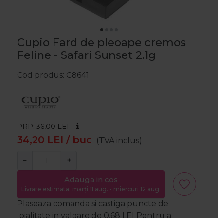
Cupio Fard de pleoape cremos
Feline - Safari Sunset 2.1g
Cod produs
C8641
PRP: 36,00
LEI
34,20
LEI
/ buc
(TVA inclus)
−
+
Adauga in cos
Livrare estimata: marți 11 aug. - miercuri 12 aug.
Plaseaza comanda si castiga puncte de
loialitate in valoare de
0,68
LEI
Pentru a