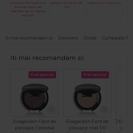
primesti 2% inapoi sub
comenzi de peste 399
experienta in domeniu
forma de bonus de
LEI
fidelitate pentru fiecare
achizitie.
Iti mai recomandam si:
Descriere
Detalii
Cumparate fre
Iti mai recomandam si:
Pret special
Pret special
Evagarden Fard de
Evagarden Fard de
Evaga
pleoape Celestial
pleoape mat 110
pleoa