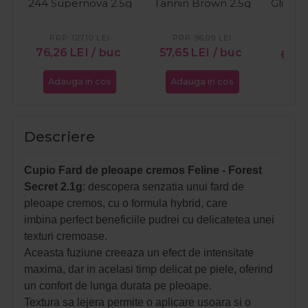
244 Supernova 2.5g
Tannin Brown 2.5g
Glitter
PRP:
127,10
LEI
PRP:
96,09
LEI
PR
76,26
LEI
/ buc
57,65
LEI
/ buc
64,
Adauga in cos
Adauga in cos
Ada
Descriere
Cupio Fard de pleoape cremos Feline - Forest
Secret 2.1g
: descopera senzatia unui fard de
pleoape cremos, cu o formula hybrid, care
imbina perfect beneficiile pudrei cu delicatetea unei
texturi cremoase.
Aceasta fuziune creeaza un efect de intensitate
maxima, dar in acelasi timp delicat pe piele, oferind
un confort de lunga durata pe pleoape.
Textura sa lejera permite o aplicare usoara si o