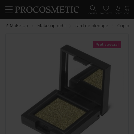
CAUTA
FAVORITE
CONT
COS
💄Make-up
Make-up ochi
Fard de pleoape
Cupio F
Pret special