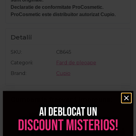
Declaratie de conformitate ProCosmetic.
ProCosmetic este distribuitor autorizat Cupio.
Detalii
SKU
C8645
Categorii
Fard de pleoape
Brand
Cupio
Cumparate frecvent impreuna:
Ai deblocat un
Pret special
discount misterios!