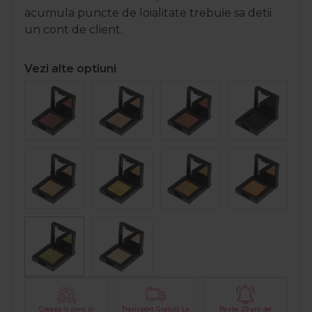
acumula puncte de loialitate trebuie sa detii
un cont de client.
Vezi alte optiuni
Creaza-ti cont si
Transport Gratuit La
Peste 29 ani de