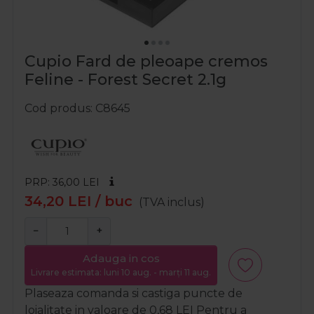
Cupio Fard de pleoape cremos
Feline - Forest Secret 2.1g
Cod produs
C8645
PRP: 36,00
LEI
34,20
LEI
/ buc
(TVA inclus)
−
+
Adauga in cos
Livrare estimata: luni 10 aug. - marți 11 aug.
Plaseaza comanda si castiga puncte de
loialitate in valoare de
0,68
LEI
Pentru a