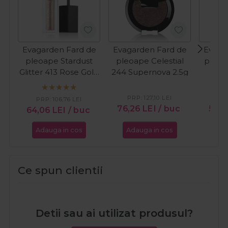
Evagarden Fard de
Evagarden Fard de
Evaga
pleoape Stardust
pleoape Celestial
pleoa
Glitter 413 Rose Gold
244 Supernova 2.5g
Dust
4ml
PRP:
127,10
LEI
PR
PRP:
106,76
LEI
76,26
LEI
/ buc
57,6
64,06
LEI
/ buc
Adauga in cos
Adauga in cos
Ada
Ce spun clientii
Detii sau ai utilizat produsul?