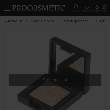
CAUTA
FAVORITE
CONT
COS
💄Make-up
Make-up ochi
Fard de pleoape
Cupio F
Stoc epuizat