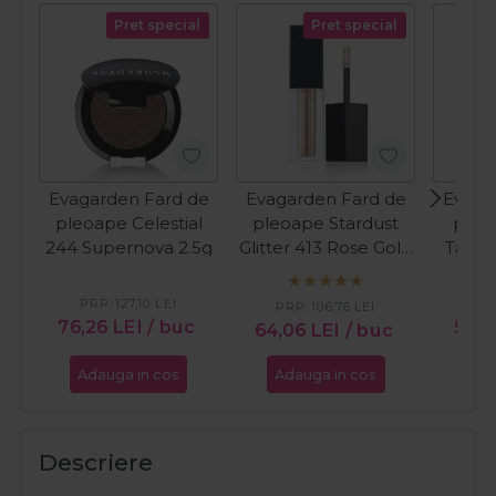
Pret special
Pret special
Evagarden Fard de
Evagarden Fard de
Evaga
pleoape Celestial
pleoape Stardust
pleo
244 Supernova 2.5g
Glitter 413 Rose Gold
Tanni
4ml
PRP:
127,10
LEI
PR
PRP:
106,76
LEI
76,26
LEI
/ buc
57,6
64,06
LEI
/ buc
Adauga in cos
Adauga in cos
Ada
Descriere