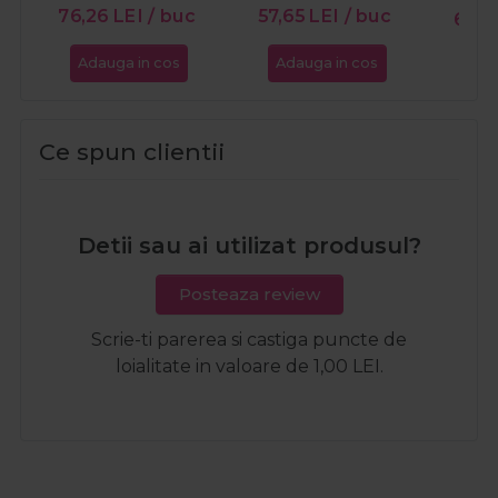
76,26
LEI
/ buc
57,65
LEI
/ buc
64,
Adauga in cos
Adauga in cos
Ada
Ce spun clientii
Detii sau ai utilizat produsul?
Posteaza review
Scrie-ti parerea si castiga puncte de
loialitate in valoare de 1,00 LEI.