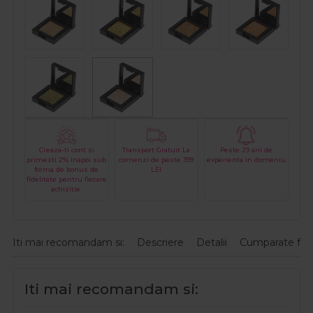
Creaza-ti cont si
Transport Gratuit La
Peste 29 ani de
primesti 2% inapoi sub
comenzi de peste 399
experienta in domeniu
forma de bonus de
LEI
fidelitate pentru fiecare
achizitie.
Iti mai recomandam si:
Descriere
Detalii
Cumparate fre
Iti mai recomandam si: