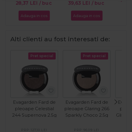
28,37
LEI
/ buc
39,63
LEI
/ buc
10,8
Adauga in cos
Adauga in cos
Ada
Alti clienti au fost interesati de:
Pret special
Pret special
Evagarden Fard de
Evagarden Fard de
Evaga
pleoape Celestial
pleoape Glaring 266
pleoa
244 Supernova 2.5g
Sparkly Choco 2.5g
Glitter
PRP:
127,10
LEI
PRP:
96,09
LEI
PR