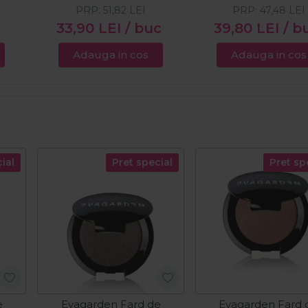
PRP:
51,82
LEI
PRP:
47,48
LEI
c
33,90
LEI
/ buc
39,80
LEI
/ b
Adauga in cos
Adauga in cos
ial
Pret special
Pret sp
e
Evagarden Fard de
Evagarden Fard 