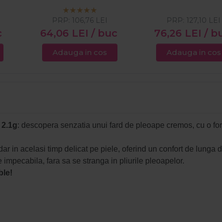
PRP:
106,76
LEI
PRP:
127,10
LEI
c
64,06
LEI
/ buc
76,26
LEI
/ b
Adauga in cos
Adauga in cos
 2.1g
: descopera senzatia unui fard de pleoape cremos, cu o for
r in acelasi timp delicat pe piele, oferind un confort de lunga 
 impecabila, fara sa se stranga in pliurile pleoapelor.
ble!