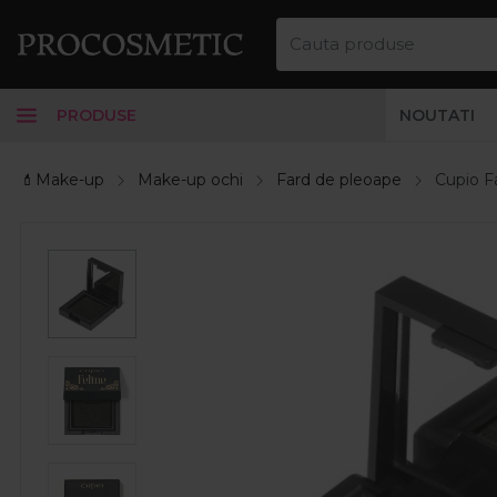
PRODUSE
NOUTATI
💄Make-up
Make-up ochi
Fard de pleoape
Cupio F