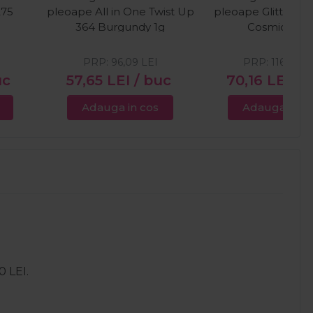
275
pleoape All in One Twist Up
pleoape Glitter S
364 Burgundy 1g
Cosmic Blu
PRP:
96,09
LEI
PRP:
116,93
L
uc
57,65
LEI
/ buc
70,16
LEI
/ 
Adauga in cos
Adauga in c
0 LEI.