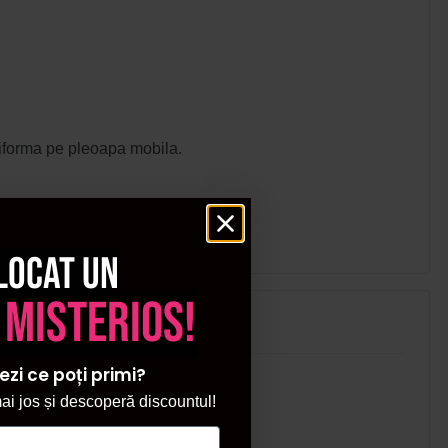
i uniforma pe pleoapa mobila.
locat un
 misterios!
ezi ce poți primi?
i jos și descoperă discountul!