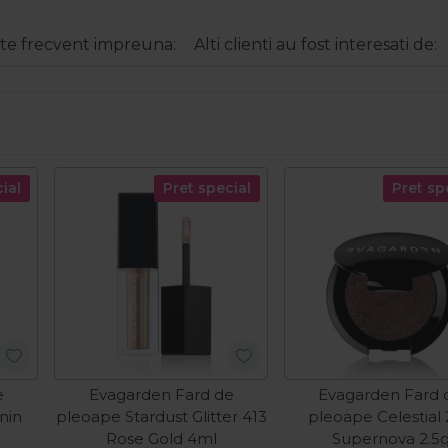
e frecvent impreuna:
Alti clienti au fost interesati de:
ial
Pret special
Pret sp
e
Evagarden Fard de
Evagarden Fard 
nin
pleoape Stardust Glitter 413
pleoape Celestial
Rose Gold 4ml
Supernova 2.5