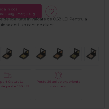
ga in cos
uni 10 aug. - marți 11 aug.
 de loialitate in valoare de
0,68
LEI
Pentru a
e sa detii un cont de client.
port Gratuit La
Peste 29 ani de experienta
 de peste 399 LEI
in domeniu