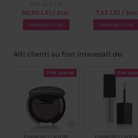
PRP:
60,91
LEI
60,90
LEI
/ buc
7,53
LEI
/ bu
Adauga in cos
Adauga in cos
Alti clienti au fost interesati de:
Pret special
Pret spec
Evagarden Fard de
Evagarden Fard d