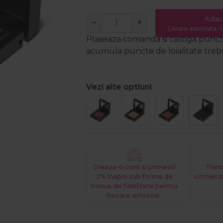
Adau
−
+
Livrare estimata: l
Plaseaza comanda si castiga puncte
acumula puncte de loialitate trebui
Vezi alte optiuni
Creaza-ti cont si primesti
Trans
2% inapoi sub forma de
comenzi
bonus de fidelitate pentru
fiecare achizitie.