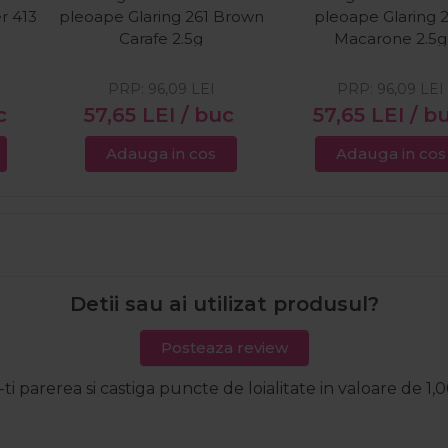
r 413
pleoape Glaring 261 Brown
pleoape Glaring 
Carafe 2.5g
Macarone 2.5g
PRP:
96,09
LEI
PRP:
96,09
LEI
c
57,65
LEI
/ buc
57,65
LEI
/ b
Adauga in cos
Adauga in cos
Detii sau ai utilizat produsul?
Posteaza review
-ti parerea si castiga puncte de loialitate in valoare de 1,0