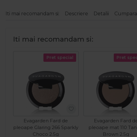
Iti mai recomandam si:
Descriere
Detalii
Cumparat
Iti mai recomandam si:
Pret special
Pret spec
Evagarden Fard de
Evagarden Fard d
pleoape Glaring 266 Sparkly
pleoape mat 110 Tan
Choco 2.5g
Brown 2.5g