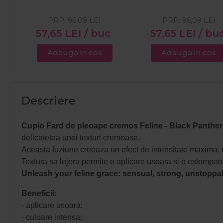
PRP:
96,09
LEI
PRP:
96,09
LEI
57,65
LEI
/ buc
57,65
LEI
/ bu
Adauga in cos
Adauga in cos
Descriere
Cupio Fard de pleoape cremos Feline - Black Panther
delicatetea unei texturi cremoase.
Aceasta fuziune creeaza un efect de intensitate maxima, da
Textura sa lejera permite o aplicare usoara si o estompare
Unleash your feline grace: sensual, strong, unstoppa
Beneficii:
- aplicare usoara;
- culoare intensa;