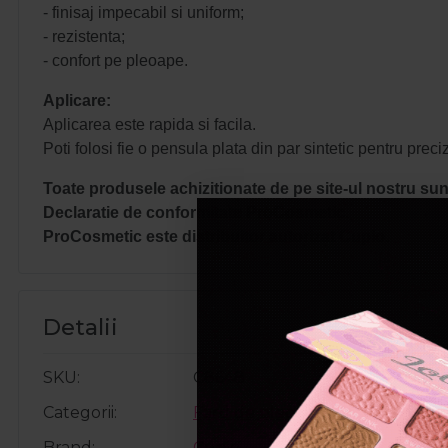
- finisaj impecabil si uniform;
- rezistenta;
- confort pe pleoape.
Aplicare:
Aplicarea este rapida si facila.
Poti folosi fie o pensula plata din par sintetic pentru preci
Toate produsele achizitionate de pe site-ul nostru sunt
Declaratie de conformitate ProCosmetic.
ProCosmetic este distribuitor autorizat Cupio.
Detalii
SKU
C8648
Categorii
Fard de pleoape
Brand
Cupio