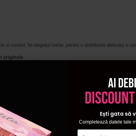
zie si control, fie degetul inelar, pentru o distribuire delicata s
 originale.
Ai deb
discount
Ești gata să v
Completează datele tale ma