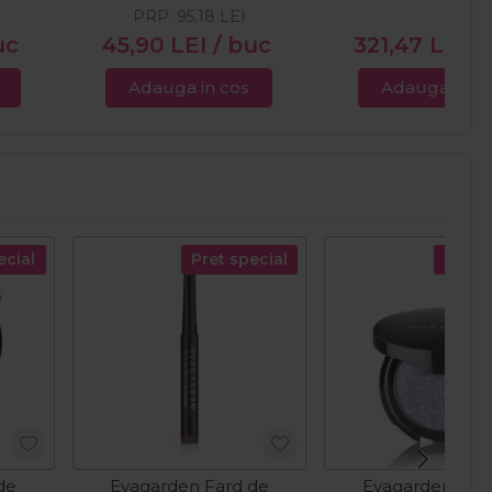
PRP:
95,18
LEI
uc
45,90
LEI
/ buc
321,47
LEI
/
Adauga in cos
Adauga in c
ecial
Pret special
Pret s
de
Evagarden Fard de
Evagarden Far