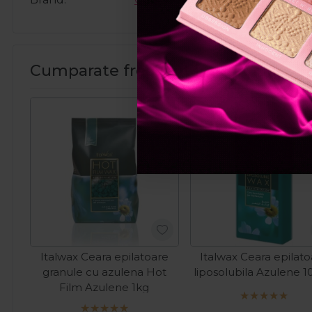
Cumparate frecvent impreuna:
Italwax Ceara epilatoare
Italwax Ceara epilat
granule cu azulena Hot
liposolubila Azulene 
Film Azulene 1kg