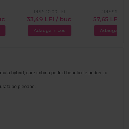
PRP:
40,00
LEI
PRP:
96,09
LE
uc
33,49
LEI
/ buc
57,65
LEI
/ 
Adauga in cos
Adauga in c
mula hybrid, care imbina perfect beneficiile pudrei cu
durata pe pleoape.