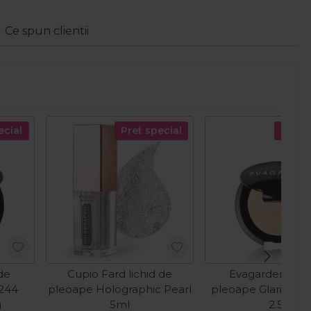
Ce spun clientii
ecial
Pret special
Pret s
de
Cupio Fard lichid de
Evagarden Far
 244
pleoape Holographic Pearl
pleoape Glaring 27
g
5ml
2.5g