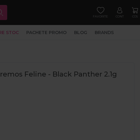
FAVORITE
CONT
COS
RE STOC
PACHETE PROMO
BLOG
BRANDS
remos Feline - Black Panther 2.1g