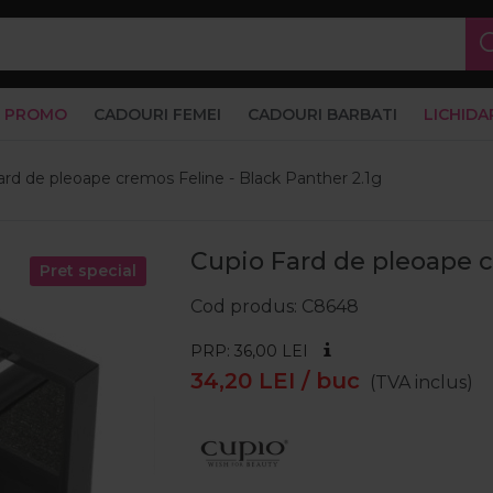
PROMO
CADOURI FEMEI
CADOURI BARBATI
LICHIDA
ard de pleoape cremos Feline - Black Panther 2.1g
Cupio Fard de pleoape c
Pret special
Cod produs
C8648
PRP: 36,00
LEI
34,20
LEI
/ buc
(TVA inclus)