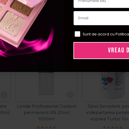
Sunt de acord cu Politica
Pret special
Pret sp
VREAU 
oare
Londa Professional Oxidant
Sibel Servetele pe
100ml
permanent 6% 20vol
indepartarea petel
1000ml
vopsea Turbo To
100buc