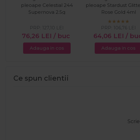
pleoape Celestial 244
pleoape Stardust Glitte
Supernova 2.5g
Rose Gold 4ml
PRP:
127,10
LEI
PRP:
106,76
LEI
76,26
LEI
/ buc
64,06
LEI
/ bu
Adauga in cos
Adauga in cos
Ce spun clientii
Scrie