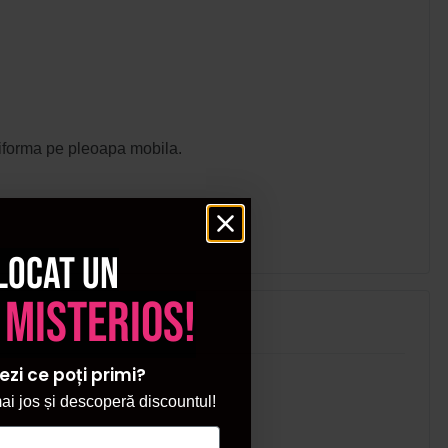
i uniforma pe pleoapa mobila.
locat un
 misterios!
ezi ce poți primi?
i jos și descoperă discountul!