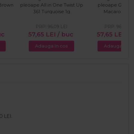
 Brown
pleoape All in One Twist Up
pleoape Glaring
361 Turquoise 1g
Macarone 2.
PRP:
96,09
LEI
PRP:
96,09
LE
uc
57,65
LEI
/ buc
57,65
LEI
/ 
Adauga in cos
Adauga in c
0 LEI.