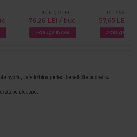
PRP:
127,10
LEI
PRP:
96,09
LE
uc
76,26
LEI
/ buc
57,65
LEI
/ 
Adauga in cos
Adauga in c
la hybrid, care imbina perfect beneficiile pudrei cu
durata pe pleoape.