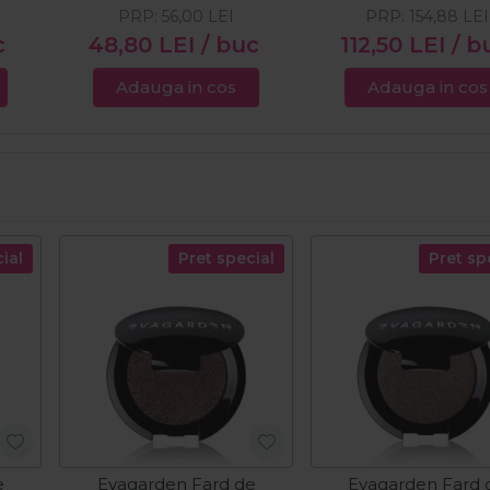
PRP:
56,00
LEI
PRP:
154,88
LEI
c
48,80
LEI
/ buc
112,50
LEI
/ b
Adauga in cos
Adauga in cos
ial
Pret special
Pret sp
e
Evagarden Fard de
Evagarden Fard 