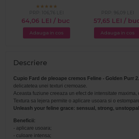
PRP:
106,76
LEI
PRP:
96,09
LEI
64,06
LEI
/ buc
57,65
LEI
/ bu
Adauga in cos
Adauga in cos
Descriere
Cupio Fard de pleoape cremos Feline - Golden Purr 2
delicatetea unei texturi cremoase.
Aceasta fuziune creeaza un efect de intensitate maxima, da
Textura sa lejera permite o aplicare usoara si o estompare
Unleash your feline grace: sensual, strong, unstoppa
Beneficii:
- aplicare usoara;
- culoare intensa;