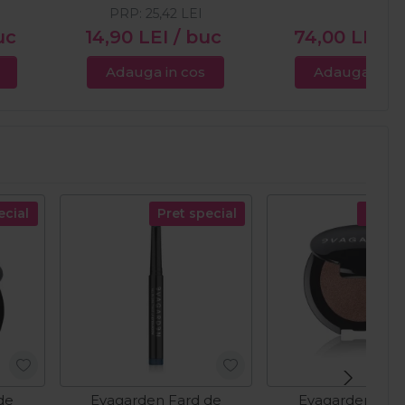
PRP:
25,42
LEI
uc
14,90
LEI
/ buc
74,00
LEI
/ 
Adauga in cos
Adauga in c
ecial
Pret special
Pret s
de
Evagarden Fard de
Evagarden Far