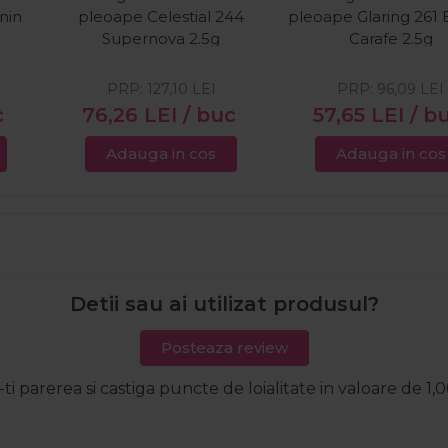
nin
pleoape Celestial 244
pleoape Glaring 261
Supernova 2.5g
Carafe 2.5g
PRP:
127,10
LEI
PRP:
96,09
LEI
c
76,26
LEI
/ buc
57,65
LEI
/ b
Adauga in cos
Adauga in cos
Detii sau ai utilizat produsul?
Posteaza review
-ti parerea si castiga puncte de loialitate in valoare de 1,0