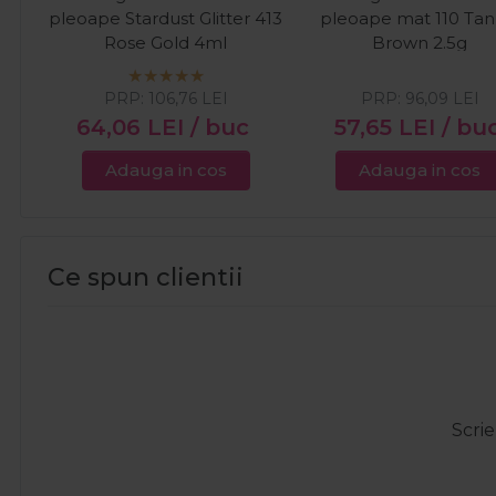
pleoape Stardust Glitter 413
pleoape mat 110 Tan
Rose Gold 4ml
Brown 2.5g
PRP:
106,76
LEI
PRP:
96,09
LEI
64,06
LEI
/ buc
57,65
LEI
/ bu
Adauga in cos
Adauga in cos
Ce spun clientii
Scrie