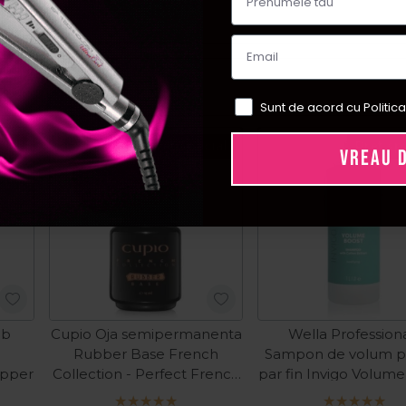
Sunt de acord cu Politica
ial
Pret special
Pret sp
VREAU 
lb
Cupio Oja semipermanenta
Wella Profession
Rubber Base French
Sampon de volum p
apper
Collection - Perfect French
par fin Invigo Volum
15ml
1000ml