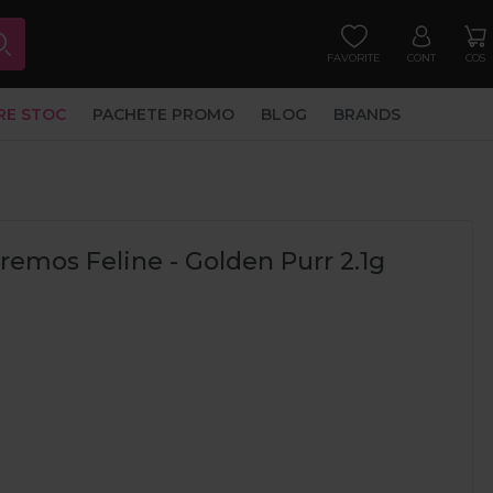
FAVORITE
CONT
COS
RE STOC
PACHETE PROMO
BLOG
BRANDS
remos Feline - Golden Purr 2.1g