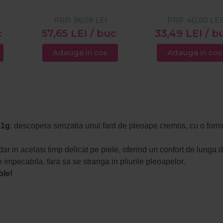
PRP:
96,09
LEI
PRP:
40,00
LEI
c
57,65
LEI
/ buc
33,49
LEI
/ b
Adauga in cos
Adauga in cos
.1g
: descopera senzatia unui fard de pleoape cremos, cu o formu
r in acelasi timp delicat pe piele, oferind un confort de lunga 
 impecabila, fara sa se stranga in pliurile pleoapelor.
ble!