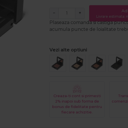
Ad
−
+
Livrare estimata: m
Plaseaza comanda si castiga puncte
acumula puncte de loialitate trebui
Vezi alte optiuni
Creaza-ti cont si primesti
Trans
2% inapoi sub forma de
comenzi
bonus de fidelitate pentru
fiecare achizitie.