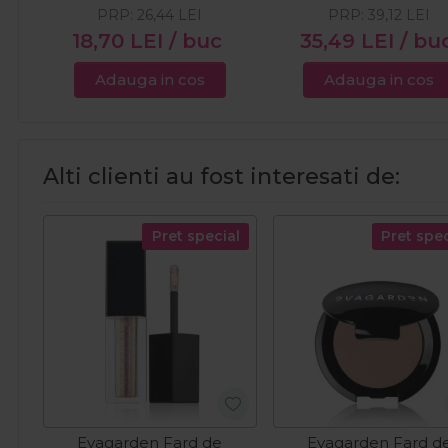
PRP:
26,44
LEI
PRP:
39,12
LEI
18,70
LEI
/ buc
35,49
LEI
/ bu
Adauga in cos
Adauga in cos
Alti clienti au fost interesati de:
Pret special
Pret spec
Evagarden Fard de
Evagarden Fard d