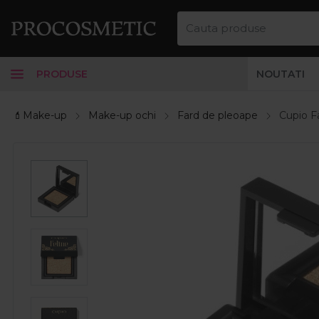
PRODUSE
NOUTATI
💄Make-up
Make-up ochi
Fard de pleoape
Cupio F