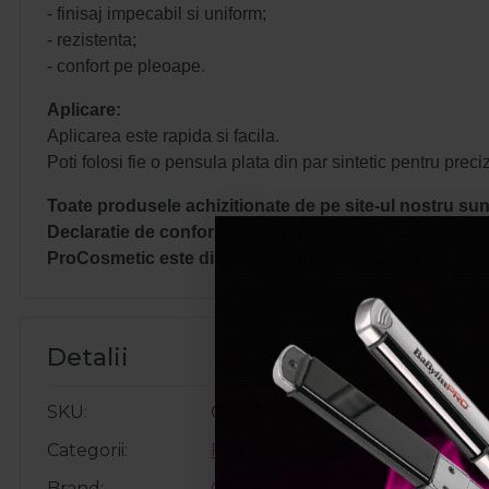
- finisaj impecabil si uniform;
- rezistenta;
- confort pe pleoape.
Aplicare:
Aplicarea este rapida si facila.
Poti folosi fie o pensula plata din par sintetic pentru preci
Toate produsele achizitionate de pe site-ul nostru sunt
Declaratie de conformitate ProCosmetic.
ProCosmetic este distribuitor autorizat Cupio.
Detalii
SKU
C8640
Categorii
Fard de pleoape
Brand
Cupio