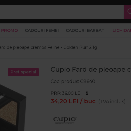
PROMO
CADOURI FEMEI
CADOURI BARBATI
LICHIDA
ard de pleoape cremos Feline - Golden Purr 2.1g
Cupio Fard de pleoape c
Pret special
Cod produs
C8640
PRP: 36,00
LEI
34,20
LEI
/ buc
(TVA inclus)