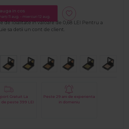
auga in cos
arți 11 aug. - miercuri 12 aug.
 de loialitate in valoare de
0,68
LEI
Pentru a
e sa detii un cont de client.
port Gratuit La
Peste 29 ani de experienta
 de peste 399 LEI
in domeniu