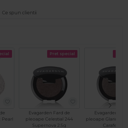
Ce spun clientii
ecial
Pret special
Pret s
 de
Evagarden Fard de
Evagarden Far
 Pearl
pleoape Celestial 244
pleoape Glaring 26
Supernova 2.5g
Carafe 2.5g