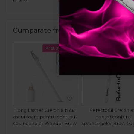
Cumparate frecvent impreuna:
Pret special
Pret spec
Long Lashes Creion alb cu
RefectoCil Creion a
ascutitoare pentru conturul
pentru conturul
sprancenelor Wonder Brow
sprancenelor Brow M