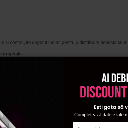
zie si control, fie degetul inelar, pentru o distribuire delicata s
 originale.
Ai deb
discount
Ești gata să v
Completează datele tale ma