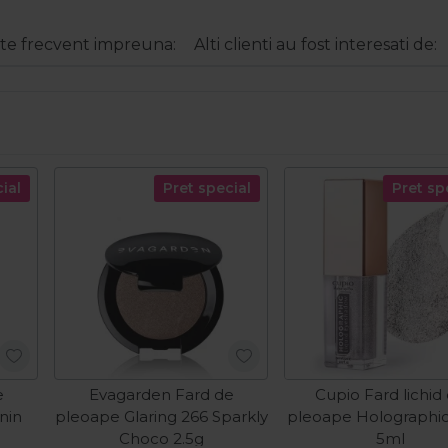
e frecvent impreuna:
Alti clienti au fost interesati de:
ial
Pret special
Pret sp
e
Evagarden Fard de
Cupio Fard lichid
nin
pleoape Glaring 266 Sparkly
pleoape Holographic
Choco 2.5g
5ml