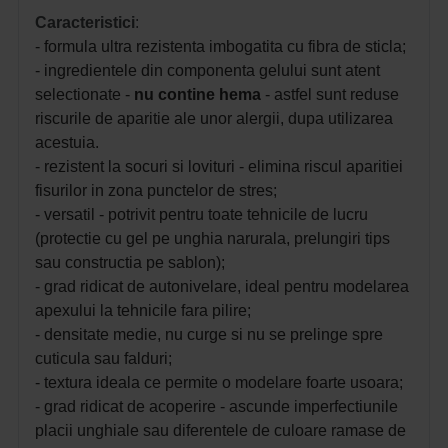
Caracteristici
:
- formula ultra rezistenta imbogatita cu fibra de sticla;
- ingredientele din componenta gelului sunt atent
selectionate -
nu contine hema
- astfel sunt reduse
riscurile de aparitie ale unor alergii, dupa utilizarea
acestuia.
- rezistent la socuri si lovituri - elimina riscul aparitiei
fisurilor in zona punctelor de stres;
- versatil - potrivit pentru toate tehnicile de lucru
(protectie cu gel pe unghia narurala, prelungiri tips
sau constructia pe sablon);
- grad ridicat de autonivelare, ideal pentru modelarea
apexului la tehnicile fara pilire;
- densitate medie, nu curge si nu se prelinge spre
cuticula sau falduri;
- textura ideala ce permite o modelare foarte usoara;
- grad ridicat de acoperire - ascunde imperfectiunile
placii unghiale sau diferentele de culoare ramase de