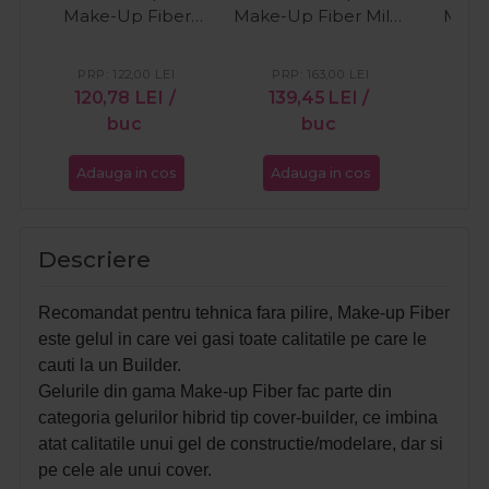
Make-Up Fiber
Make-Up Fiber Milky
Milky
Natural 30ml
Pink 50ml
PRP:
122,00
LEI
PRP:
163,00
LEI
PR
120,78
LEI
/
139,45
LEI
/
16
buc
buc
Adauga in cos
Adauga in cos
Ada
Descriere
Recomandat pentru tehnica fara pilire, Make-up Fiber
este gelul in care vei gasi toate calitatile pe care le
cauti la un Builder.
Gelurile din gama Make-up Fiber fac parte din
categoria gelurilor hibrid tip cover-builder, ce imbina
atat calitatile unui gel de constructie/modelare, dar si
pe cele ale unui cover.