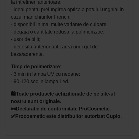
la intretineri anterioare;
- ideal pentru prelungirea optica a patului unghial in
cazul manichiurilor French;
- disponibil in mai multe variante de culoare;
- degaja o cantitate redusa la polimerizare;
- usor de pilit;
- necesita anterior aplicarea unui gel de
baza/aderenta.
Timp de polimerizare
:
- 3 min in lampa UV cu neoane;
- 90-120 sec in lampa Led.
🛍️Toate produsele achizitionate de pe site-ul
nostru sunt originale.
📜Declaratie de conformitate ProCosmetic.
✅Procosmetic este distribuitor autorizat Cupio.