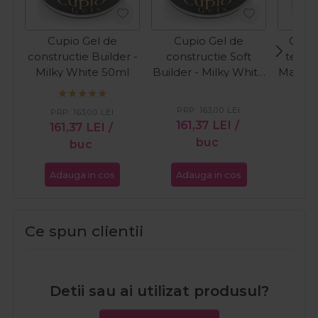
Cupio Gel de
Cupio Gel de
Cupio
constructie Builder -
constructie Soft
tehnic
Milky White 50ml
Builder - Milky White
Make-U
50ml
Wh
PRP:
163,00
LEI
PR
PRP:
163,00
LEI
161,37
LEI
/
16
161,37
LEI
/
buc
buc
Adauga in cos
Adauga in cos
Ada
Ce spun clientii
Detii sau ai utilizat produsul?