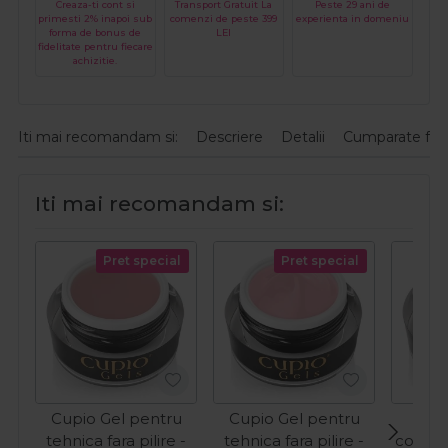
Creaza-ti cont si
Transport Gratuit La
Peste 29 ani de
primesti 2% inapoi sub
comenzi de peste 399
experienta in domeniu
forma de bonus de
LEI
fidelitate pentru fiecare
achizitie.
Iti mai recomandam si:
Descriere
Detalii
Cumparate fre
Iti mai recomandam si:
Pret special
Pret special
Cupio Gel pentru
Cupio Gel pentru
Cup
tehnica fara pilire -
tehnica fara pilire -
constru