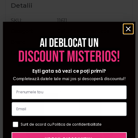
Detalii
SKU
11611
Categorii
Geluri de constructie
Ai deblocat un
Brand
Cupio
discount misterios!
Cantitate
50ml
Ești gata să vezi ce poți primi?
Cumparate frecvent impreuna:
Completează datele tale mai jos și descoperă discountul!
Pret special
Sunt de acord cu Politica de confidentialitate