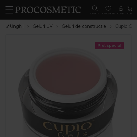
CAUTA
FAVORITE
CONT
COS
💅Unghii
Geluri UV
Geluri de constructie
Cupio Gel 
Pret special