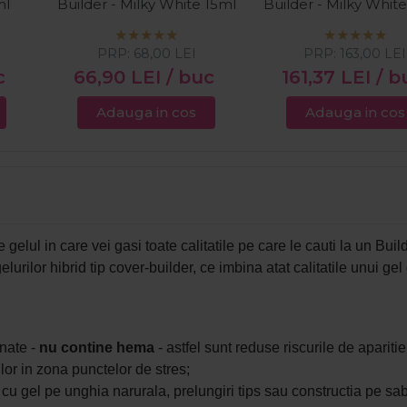
ml
Builder - Milky White 15ml
Builder - Milky Whit
PRP:
68,00
LEI
PRP:
163,00
LEI
c
66,90
LEI
/ buc
161,37
LEI
/ b
Adauga in cos
Adauga in cos
elul in care vei gasi toate calitatile pe care le cauti la un Build
urilor hibrid tip cover-builder, ce imbina atat calitatile unui gel
onate -
nu contine hema
- astfel sunt reduse riscurile de aparitie
urilor in zona punctelor de stres;
tie cu gel pe unghia narurala, prelungiri tips sau constructia pe sa