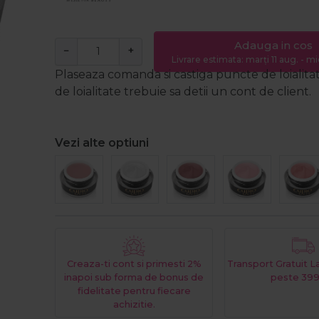
Adauga in cos
−
+
Livrare estimata: marți 11 aug. - mi
Plaseaza comanda si castiga puncte de loialita
de loialitate trebuie sa detii un cont de client.
Vezi alte optiuni
Creaza-ti cont si primesti 2%
Transport Gratuit 
inapoi sub forma de bonus de
peste 399
fidelitate pentru fiecare
achizitie.