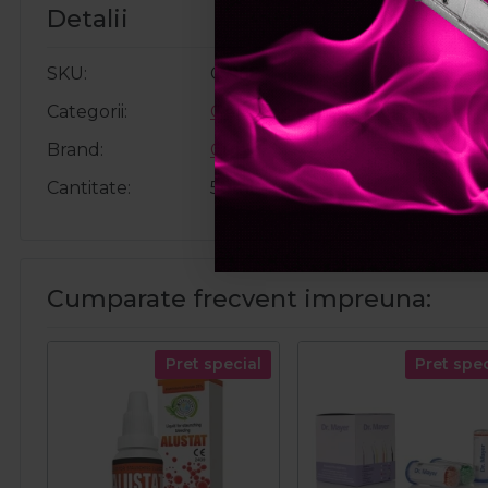
Detalii
SKU
C7158
Categorii
Geluri de constructie
Brand
Cupio
Cantitate
50ml
Cumparate frecvent impreuna:
Pret special
Pret spec