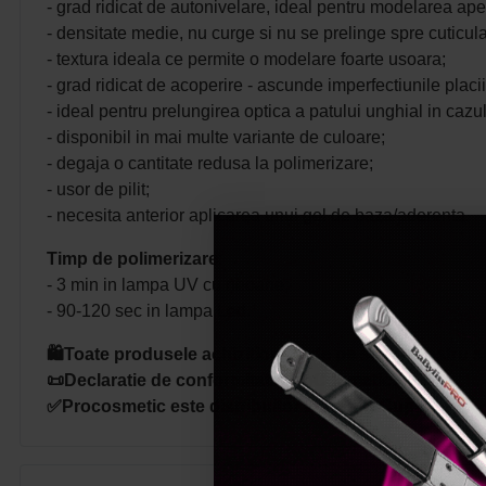
- grad ridicat de autonivelare, ideal pentru modelarea apexu
- densitate medie, nu curge si nu se prelinge spre cuticula
- textura ideala ce permite o modelare foarte usoara;
- grad ridicat de acoperire - ascunde imperfectiunile placi
- ideal pentru prelungirea optica a patului unghial in cazu
- disponibil in mai multe variante de culoare;
- degaja o cantitate redusa la polimerizare;
- usor de pilit;
- necesita anterior aplicarea unui gel de baza/aderenta.
Timp de polimerizare
:
- 3 min in lampa UV cu neoane;
- 90-120 sec in lampa Led.
🛍️Toate produsele achizitionate de pe site-ul nostru s
📜Declaratie de conformitate ProCosmetic.
✅Procosmetic este distribuitor autorizat Cupio.