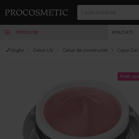
PRODUSE
NOUTATI
💅Unghii
Geluri UV
Geluri de constructie
Cupio Gel
Pret spe