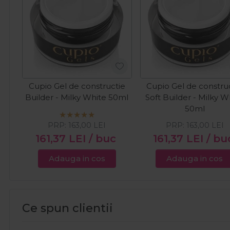
Cupio Gel de constructie
Cupio Gel de constru
Builder - Milky White 50ml
Soft Builder - Milky W
50ml
PRP:
163,00
LEI
PRP:
163,00
LEI
161,37
LEI
/ buc
161,37
LEI
/ bu
Adauga in cos
Adauga in cos
Ce spun clientii