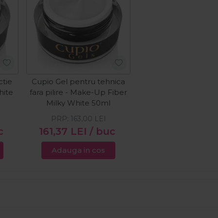
ctie
Cupio Gel pentru tehnica
hite
fara pilire - Make-Up Fiber
Milky White 50ml
PRP:
163,00
LEI
c
161,37
LEI
/ buc
Adauga in cos