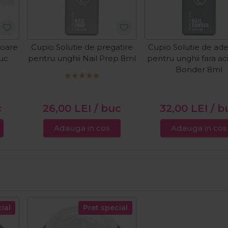
toare
Cupio Solutie de pregatire
Cupio Solutie de ad
buc
pentru unghii Nail Prep 8ml
pentru unghii fara ac
Bonder 8ml
c
26,00
LEI
/ buc
32,00
LEI
/ b
Adauga in cos
Adauga in cos
ial
Pret special