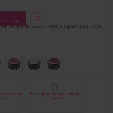
ercuri 12 aug.
te in valoare de
3,23
LEI
Pentru a acumula puncte
La comenzi de
Peste 29 ani de experienta in
 LEI
domeniu