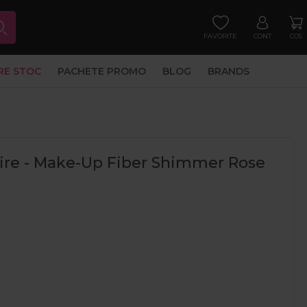
FAVORITE
CONT
COS
RE STOC
PACHETE PROMO
BLOG
BRANDS
ilire - Make-Up Fiber Shimmer Rose