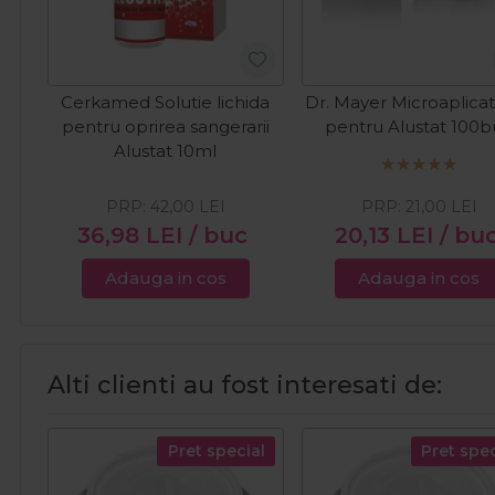
Cerkamed Solutie lichida
Dr. Mayer Microaplica
pentru oprirea sangerarii
pentru Alustat 100
Alustat 10ml
PRP:
42,00
LEI
PRP:
21,00
LEI
36,98
LEI
/ buc
20,13
LEI
/ bu
Adauga in cos
Adauga in cos
Alti clienti au fost interesati de:
Pret special
Pret spec