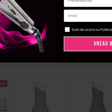
Sunt de acord cu Politica
VREAU 
ial