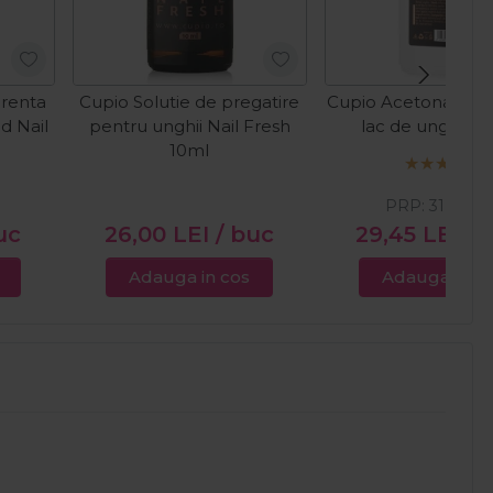
erenta
Cupio Solutie de pregatire
Cupio Acetona pur
id Nail
pentru unghii Nail Fresh
lac de unghii 5
10ml
PRP:
31,00
LE
uc
26,00
LEI
/ buc
29,45
LEI
/ 
Adauga in cos
Adauga in c