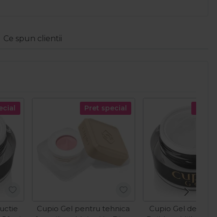
Ce spun clientii
ecial
Pret special
Pret s
uctie
Cupio Gel pentru tehnica
Cupio Gel de cons