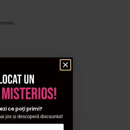
erioare;
locat un
 misterios!
ezi ce poți primi?
i jos și descoperă discountul!