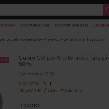
PROMO
CADOURI FEMEI
CADOURI BARBATI
LICHIDA
 pentru tehnica fara pilire - Make-Up Fiber Shimmer Rose 50ml
Cupio Gel pentru tehnica fara p
cial
50ml
Cod produs
C7158
PRP: 167,00
LEI
161,37
LEI
/ buc
(TVA inclus)