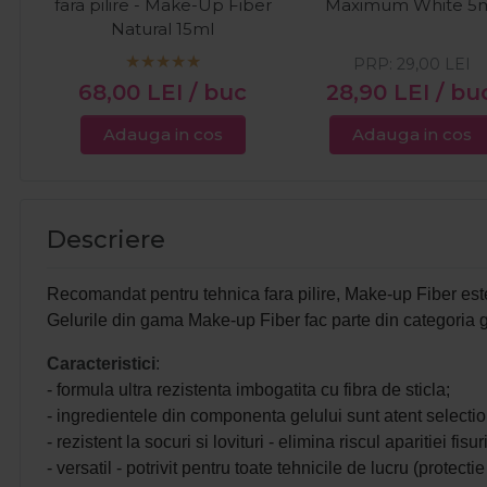
fara pilire - Make-Up Fiber
Maximum White 5
Natural 15ml
PRP:
29,00
LEI
68,00
LEI
/ buc
28,90
LEI
/ bu
Adauga in cos
Adauga in cos
Descriere
Recomandat pentru tehnica fara pilire, Make-up Fiber este g
Gelurile din gama Make-up Fiber fac parte din categoria gel
Caracteristici
:
- formula ultra rezistenta imbogatita cu fibra de sticla;
- ingredientele din componenta gelului sunt atent selecti
- rezistent la socuri si lovituri - elimina riscul aparitiei fis
- versatil - potrivit pentru toate tehnicile de lucru (protec