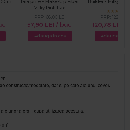
e 50ml
fara pilire - Make-Up Fiber
Builder - Milky Wh
Milky Pink 15ml
PRP:
68,00
LEI
PRP:
122,00
L
uc
57,90
LEI
/ buc
120,78
LEI
/
Adauga in cos
Adauga in c
er.
 de constructie/modelare, dar si pe cele ale unui cover.
 ale unor alergii, dupa utilizarea acestuia.
blon);