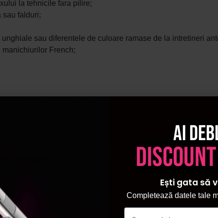
lui la tehnicile fara pilire;
 sau falduri;
i unghiale sau diferentele de culoare ramase de la intretineri ant
l manichiurilor French;
Ai deb
discount
unt originale.
Ești gata să v
Completează datele tale ma