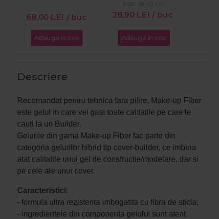
16
PRP:
29,00
LEI
28,90
LEI
/ buc
68,00
LEI
/ buc
Adauga in cos
Adauga in cos
Ada
Descriere
Recomandat pentru tehnica fara pilire, Make-up Fiber
este gelul in care vei gasi toate calitatile pe care le
cauti la un Builder.
Gelurile din gama Make-up Fiber fac parte din
categoria gelurilor hibrid tip cover-builder, ce imbina
atat calitatile unui gel de constructie/modelare, dar si
pe cele ale unui cover.
Caracteristici
:
- formula ultra rezistenta imbogatita cu fibra de sticla;
- ingredientele din componenta gelului sunt atent