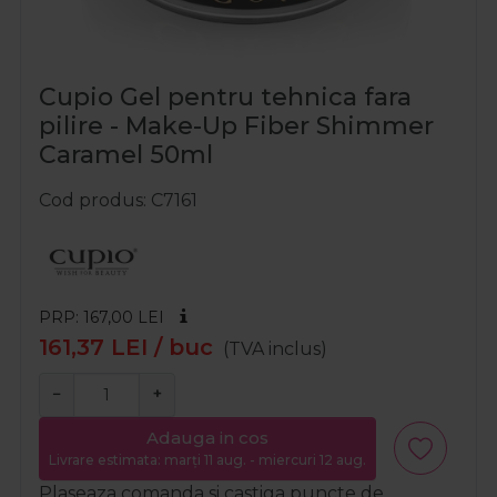
Cupio Gel pentru tehnica fara
pilire - Make-Up Fiber Shimmer
Caramel 50ml
Cod produs
C7161
PRP: 167,00
LEI
161,37
LEI
/ buc
(TVA inclus)
−
+
Adauga in cos
Livrare estimata: marți 11 aug. - miercuri 12 aug.
Plaseaza comanda si castiga puncte de