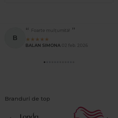
Recomand
S
Stanciu Aura Andreea
02 apr
Branduri de top