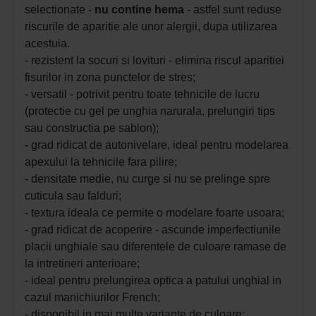
selectionate -
nu contine hema
- astfel sunt reduse
riscurile de aparitie ale unor alergii, dupa utilizarea
acestuia.
- rezistent la socuri si lovituri - elimina riscul aparitiei
fisurilor in zona punctelor de stres;
- versatil - potrivit pentru toate tehnicile de lucru
(protectie cu gel pe unghia narurala, prelungiri tips
sau constructia pe sablon);
- grad ridicat de autonivelare, ideal pentru modelarea
apexului la tehnicile fara pilire;
- densitate medie, nu curge si nu se prelinge spre
cuticula sau falduri;
- textura ideala ce permite o modelare foarte usoara;
- grad ridicat de acoperire - ascunde imperfectiunile
placii unghiale sau diferentele de culoare ramase de
la intretineri anterioare;
- ideal pentru prelungirea optica a patului unghial in
cazul manichiurilor French;
- disponibil in mai multe variante de culoare;