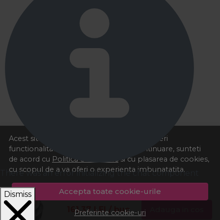
Acest site foloseste cookies pentru a va oferi
functionalitatea dorita. Navigand in continuare, sunteti
de acord cu
Politica de cookies
si cu plasarea de cookies,
cu scopul de a va oferi o experienta imbunatatita.
There was an error initializing the chat component
Accepta toate cookie-urile
Dismiss
161,37
LEI
/ buc
Adauga in cos
Preferinte cookie-uri