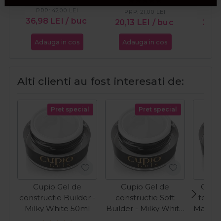
PRP:
42,00
LEI
PRP:
21,00
LEI
36,98
LEI
/ buc
20,13
LEI
/ buc
26,
Adauga in cos
Adauga in cos
Ada
Alti clienti au fost interesati de:
Pret special
Pret special
Cupio Gel de
Cupio Gel de
Cupio
constructie Builder -
constructie Soft
tehnic
Milky White 50ml
Builder - Milky White
Make-U
50ml
Wh