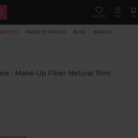
FAVORITE
CONT
COS
RE STOC
PACHETE PROMO
BLOG
BRANDS
lire - Make-Up Fiber Natural 15ml
e solicitat.