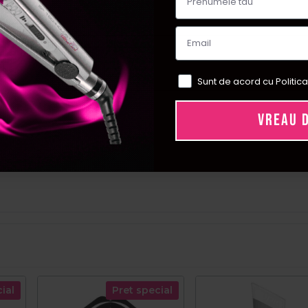
Sunt de acord cu Politica
VREAU 
ial
Pret special