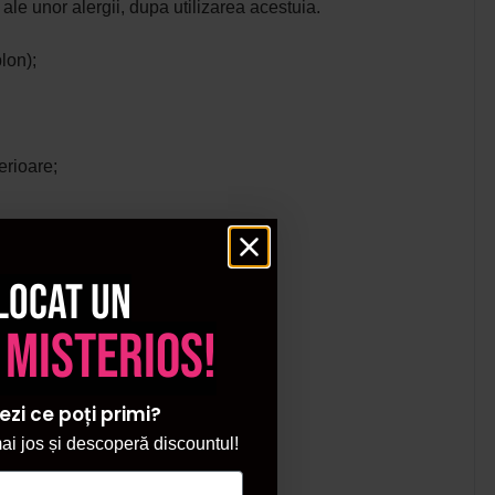
 ale unor alergii, dupa utilizarea acestuia.
blon);
erioare;
locat un
 misterios!
ezi ce poți primi?
i jos și descoperă discountul!