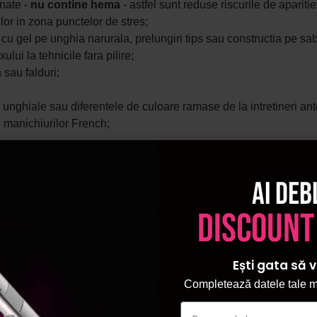
onate -
nu contine hema
- astfel sunt reduse riscurile de aparitie
urilor in zona punctelor de stres;
tie cu gel pe unghia narurala, prelungiri tips sau constructia pe sa
lui la tehnicile fara pilire;
 sau falduri;
i unghiale sau diferentele de culoare ramase de la intretineri ant
l manichiurilor French;
Ai deb
discount
Ești gata să v
unt originale.
Completează datele tale ma