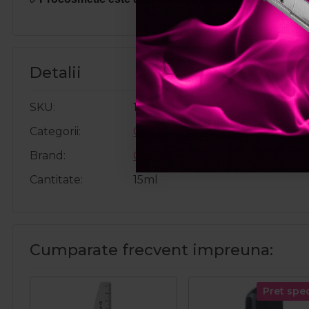
Detalii
SKU
11609
Categorii
Geluri de constructie
Brand
Cupio
Cantitate
15ml
Cumparate frecvent impreuna:
Pret spec