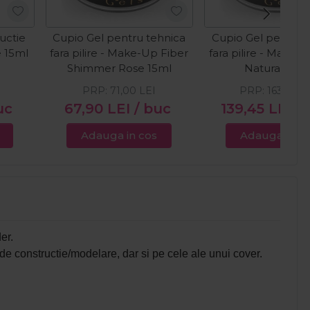
uctie
Cupio Gel pentru tehnica
Cupio Gel pentru 
e 15ml
fara pilire - Make-Up Fiber
fara pilire - Make-
Shimmer Rose 15ml
Natural 50m
PRP:
71,00
LEI
PRP:
163,00
L
uc
67,90
LEI
/ buc
139,45
LEI
/
Adauga in cos
Adauga in c
er.
 de constructie/modelare, dar si pe cele ale unui cover.