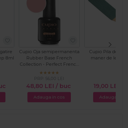
gatire
Cupio Oja semipermanenta
Cupio Pila de calc
rep 8ml
Rubber Base French
maner de lemn 
Collection - Perfect French
15ml
PRP:
56,00
LEI
uc
48,80
LEI
/ buc
19,00
LEI
/ 
Adauga in cos
Adauga in c