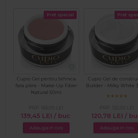
Pret special
Pret spec
Cupio Gel pentru tehnica
Cupio Gel de constru
fara pilire - Make-Up Fiber
Builder - Milky White
Natural 50ml
PRP:
163,00
LEI
PRP:
122,00
LEI
139,45
LEI
/ buc
120,78
LEI
/ bu
Adauga in cos
Adauga in cos