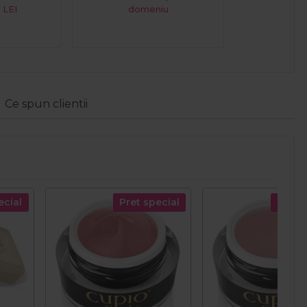
 LEI
domeniu
Ce spun clientii
ecial
Pret special
Pret s