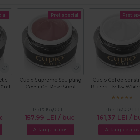
ial
Pret special
Pret sp
ctie
Cupio Supreme Sculpting
Cupio Gel de constr
 30ml
Cover Gel Rose 50ml
Builder - Milky Whit
PRP:
163,00
LEI
PRP:
163,00
LEI
c
157,99
LEI
/ buc
161,37
LEI
/ b
Adauga in cos
Adauga in cos