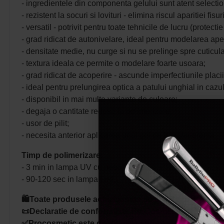
- ingredientele din componenta gelului sunt atent selecti
- rezistent la socuri si lovituri - elimina riscul aparitiei fis
- versatil - potrivit pentru toate tehnicile de lucru (protec
- grad ridicat de autonivelare, ideal pentru modelarea apexu
- densitate medie, nu curge si nu se prelinge spre cuticula
- textura ideala ce permite o modelare foarte usoara;
- grad ridicat de acoperire - ascunde imperfectiunile placi
- ideal pentru prelungirea optica a patului unghial in cazu
- disponibil in mai multe variante de culoare;
- degaja o cantitate redusa la polimerizare;
- usor de pilit;
- necesita anterior aplicarea unui gel de baza/aderenta.
Timp de polimerizare
:
- 3 min in lampa UV cu neoane;
- 90-120 sec in lampa Led.
🛍️Toate produsele achizitionate de pe site-ul nostru s
📜Declaratie de conformitate ProCosmetic.
✅Procosmetic este distribuitor autorizat Cupio.