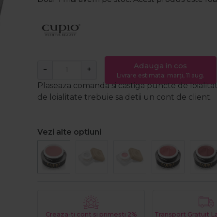
Adauga in cos
−
+
Livrare estimata: marți, 11 aug.
Plaseaza comanda si castiga puncte de loialita
de loialitate trebuie sa detii un cont de client.
Vezi alte optiuni
Creaza-ti cont si primesti 2%
Transport Gratuit 