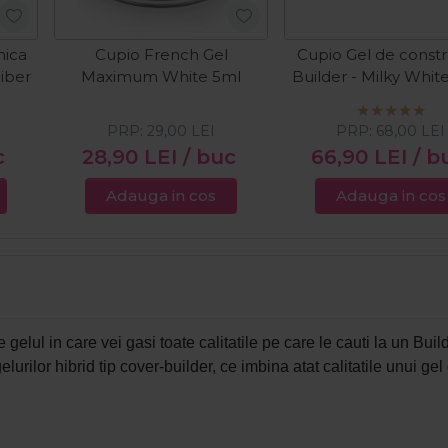
nica
Cupio French Gel
Cupio Gel de constr
Fiber
Maximum White 5ml
Builder - Milky Whit
PRP:
29,00
LEI
PRP:
68,00
LEI
c
28,90
LEI
/ buc
66,90
LEI
/ b
Adauga in cos
Adauga in cos
elul in care vei gasi toate calitatile pe care le cauti la un Build
urilor hibrid tip cover-builder, ce imbina atat calitatile unui gel