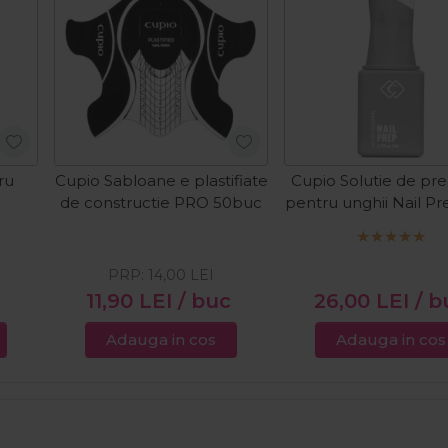
ru
Cupio Sabloane e plastifiate
Cupio Solutie de pre
de constructie PRO 50buc
pentru unghii Nail P
PRP:
14,00
LEI
c
11,90
LEI
/ buc
26,00
LEI
/ b
Adauga in cos
Adauga in cos