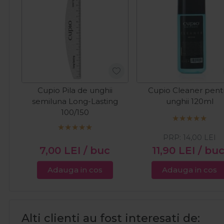
Cupio Pila de unghii
Cupio Cleaner pent
semiluna Long-Lasting
unghii 120ml
100/150
PRP:
14,00
LEI
7,00
LEI
/ buc
11,90
LEI
/ bu
Adauga in cos
Adauga in cos
Alti clienti au fost interesati de: