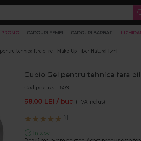
PROMO
CADOURI FEMEI
CADOURI BARBATI
LICHIDA
pentru tehnica fara pilire - Make-Up Fiber Natural 15ml
Cupio Gel pentru tehnica fara pi
Cod produs
11609
68,00
LEI
/ buc
(TVA inclus)
[1]
In stoc
Doar 1 mai avem pe stoc. Acest produs este foart