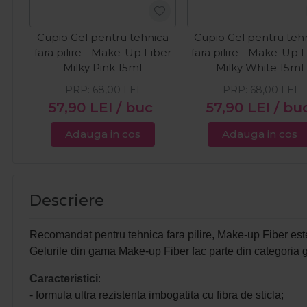
Cupio Gel pentru tehnica
Cupio Gel pentru teh
fara pilire - Make-Up Fiber
fara pilire - Make-Up 
Milky Pink 15ml
Milky White 15ml
PRP:
68,00
LEI
PRP:
68,00
LEI
57,90
LEI
/ buc
57,90
LEI
/ bu
Adauga in cos
Adauga in cos
Descriere
Recomandat pentru tehnica fara pilire, Make-up Fiber este g
Gelurile din gama Make-up Fiber fac parte din categoria gel
Caracteristici
:
- formula ultra rezistenta imbogatita cu fibra de sticla;