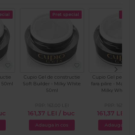
ecial
Pret special
Pret s
uctie
Cupio Gel de constructie
Cupio Gel pentru 
e 50ml
Soft Builder - Milky White
fara pilire - Make-
50ml
Milky White 5
PRP:
163,00
LEI
PRP:
163,00
L
uc
161,37
LEI
/ buc
161,37
LEI
/ 
Adauga in cos
Adauga in c