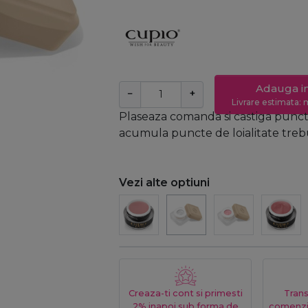
Adauga i
−
+
Livrare estimata: m
Plaseaza comanda si castiga puncte
acumula puncte de loialitate trebui
Vezi alte optiuni
Creaza-ti cont si primesti
Trans
2% inapoi sub forma de
comenzi