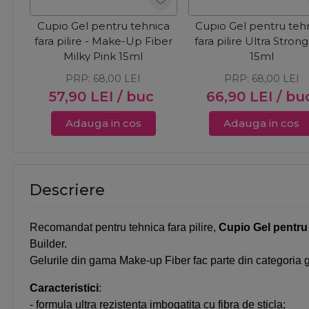
Cupio Gel pentru tehnica
Cupio Gel pentru teh
fara pilire - Make-Up Fiber
fara pilire Ultra Stron
Milky Pink 15ml
15ml
PRP:
68,00
LEI
PRP:
68,00
LEI
57,90
LEI
/ buc
66,90
LEI
/ bu
Adauga in cos
Adauga in cos
Descriere
Recomandat pentru tehnica fara pilire,
Cupio Gel pentru 
Builder.
Gelurile din gama Make-up Fiber fac parte din categoria gel
Caracteristici
:
- formula ultra rezistenta imbogatita cu fibra de sticla;