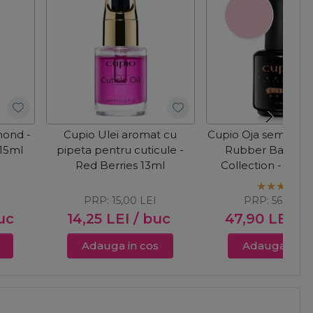
mond -
Cupio Ulei aromat cu
Cupio Oja semiper
15ml
pipeta pentru cuticule -
Rubber Base Fr
Red Berries 13ml
Collection - Blus
PRP:
15,00
LEI
PRP:
56,00
LE
uc
14,25
LEI
/ buc
47,90
LEI
/ 
Adauga in cos
Adauga in c