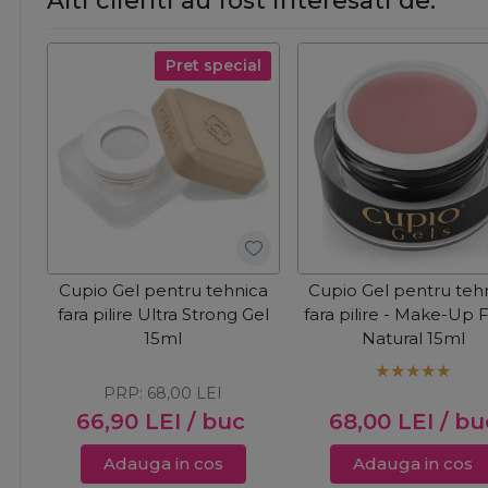
Alti clienti au fost interesati de:
Pret special
Cupio Gel pentru tehnica
Cupio Gel pentru teh
fara pilire Ultra Strong Gel
fara pilire - Make-Up 
15ml
Natural 15ml
PRP:
68,00
LEI
66,90
LEI
/ buc
68,00
LEI
/ bu
Adauga in cos
Adauga in cos