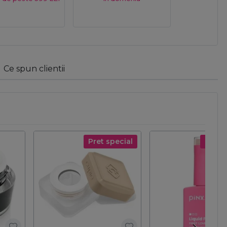
Ce spun clientii
Pret special
Pret s