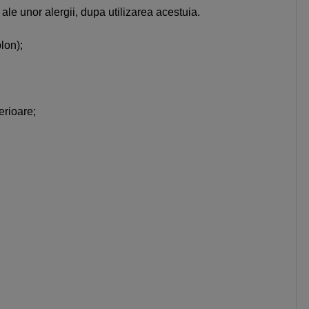
 ale unor alergii, dupa utilizarea acestuia.
blon);
erioare;