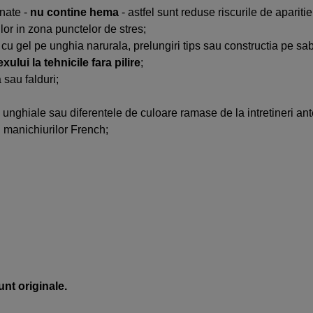
onate -
nu contine hema
- astfel sunt reduse riscurile de aparitie
urilor in zona punctelor de stres;
tie cu gel pe unghia narurala, prelungiri tips sau constructia pe sa
ului la tehnicile fara pilire
;
 sau falduri;
i unghiale sau diferentele de culoare ramase de la intretineri ant
l manichiurilor French;
unt originale.