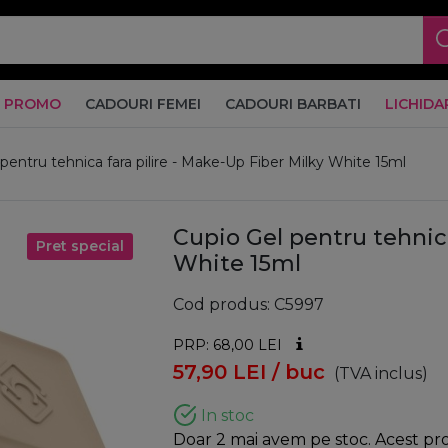
PROMO
CADOURI FEMEI
CADOURI BARBATI
LICHIDA
pentru tehnica fara pilire - Make-Up Fiber Milky White 15ml
Cupio Gel pentru tehnica
Pret special
White 15ml
Cod produs
C5997
PRP: 68,00
LEI
57,90
LEI
/ buc
(TVA inclus)
In stoc
Doar 2 mai avem pe stoc. Acest prod