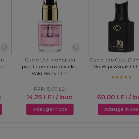
cu
Cupio Ulei aromat cu
Cupio Top Coat Dia
e -
pipeta pentru cuticule -
No Wipe&Soak Off 
Wild Berry 13ml
PRP:
15,00
LEI
c
14,25
LEI
/ buc
60,00
LEI
/ b
Adauga in cos
Adauga in cos