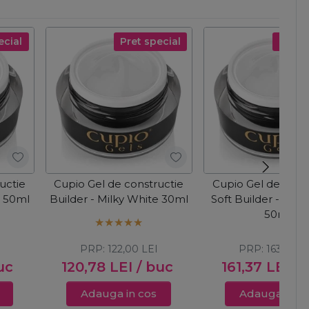
ecial
Pret special
Pret s
uctie
Cupio Gel de constructie
Cupio Gel de cons
e 50ml
Builder - Milky White 30ml
Soft Builder - Milk
50ml
PRP:
122,00
LEI
PRP:
163,00
L
uc
120,78
LEI
/ buc
161,37
LEI
/ 
Adauga in cos
Adauga in c