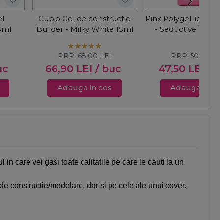
el
Cupio Gel de constructie
Pinx Polygel lichid F
5ml
Builder - Milky White 15ml
- Seductive Touc
PRP:
68,00
LEI
PRP:
50,00
L
uc
66,90
LEI
/ buc
47,50
LEI
/ 
Adauga in cos
Adauga in c
l in care vei gasi toate calitatile pe care le cauti la un
 de constructie/modelare, dar si pe cele ale unui cover.