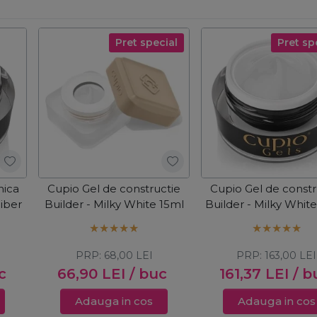
Pret special
Pret sp
nica
Cupio Gel de constructie
Cupio Gel de constr
Fiber
Builder - Milky White 15ml
Builder - Milky Whit
PRP:
68,00
LEI
PRP:
163,00
LEI
c
66,90
LEI
/ buc
161,37
LEI
/ b
Adauga in cos
Adauga in cos