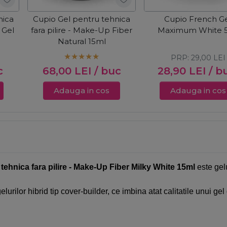
nica
Cupio Gel pentru tehnica
Cupio French G
g Gel
fara pilire - Make-Up Fiber
Maximum White 
Natural 15ml
PRP:
29,00
LEI
c
68,00
LEI
/ buc
28,90
LEI
/ b
Adauga in cos
Adauga in cos
tehnica fara pilire - Make-Up Fiber Milky White 15ml
este gelu
urilor hibrid tip cover-builder, ce imbina atat calitatile unui gel