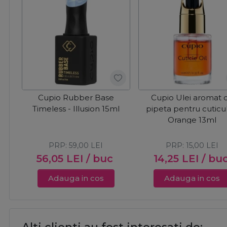
Cupio Rubber Base
Cupio Ulei aromat 
Timeless - Illusion 15ml
pipeta pentru cuticul
Orange 13ml
PRP:
59,00
LEI
PRP:
15,00
LEI
56,05
LEI
/ buc
14,25
LEI
/ bu
Adauga in cos
Adauga in cos