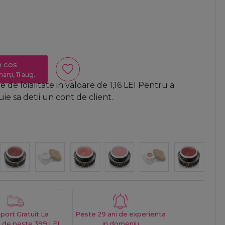
n cos
arți, 11 aug.
 de loialitate in valoare de
1,16
LEI
Pentru a
e sa detii un cont de client.
port Gratuit La
Peste 29 ani de experienta
 de peste 399 LEI
in domeniu