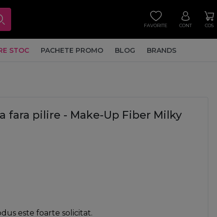
FAVORITE
CONT
COS
RE STOC
PACHETE PROMO
BLOG
BRANDS
 fara pilire - Make-Up Fiber Milky
us este foarte solicitat.