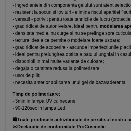
- ingredientele din componenta gelului sunt atent selecti
- rezistent la socuri si lovituri - elimina riscul aparitiei fis
- versatil - potrivit pentru toate tehnicile de lucru (protec
- grad ridicat de autonivelare, ideal pentru
modelarea apex
- densitate medie, nu curge si nu se prelinge spre cuticula
- textura ideala ce permite o modelare foarte usoara;
- grad ridicat de acoperire - ascunde imperfectiunile placi
- ideal pentru prelungirea optica a patului unghial in cazu
- disponibil in mai multe variante de culoare;
- degaja o cantitate redusa la polimerizare;
- usor de pilit;
- necesita anterior aplicarea unui gel de baza/aderenta.
Timp de polimerizare
:
- 3min in lampa UV cu neoane;
- 90-120sec in lampa Led.
🛍️Toate produsele achizitionate de pe site-ul nostru s
📜Declaratie de conformitate ProCosmetic.