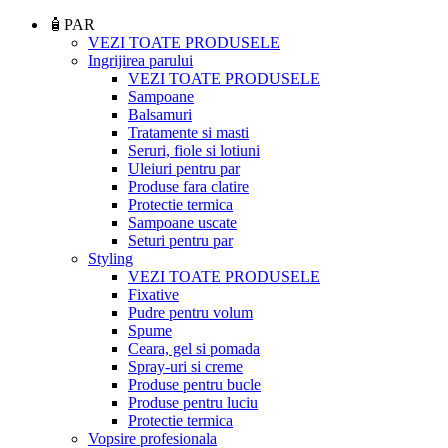
🧴PAR
VEZI TOATE PRODUSELE
Ingrijirea parului
VEZI TOATE PRODUSELE
Sampoane
Balsamuri
Tratamente si masti
Seruri, fiole si lotiuni
Uleiuri pentru par
Produse fara clatire
Protectie termica
Sampoane uscate
Seturi pentru par
Styling
VEZI TOATE PRODUSELE
Fixative
Pudre pentru volum
Spume
Ceara, gel si pomada
Spray-uri si creme
Produse pentru bucle
Produse pentru luciu
Protectie termica
Vopsire profesionala