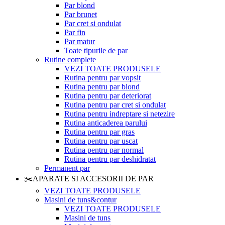
Par blond
Par brunet
Par cret si ondulat
Par fin
Par matur
Toate tipurile de par
Rutine complete
VEZI TOATE PRODUSELE
Rutina pentru par vopsit
Rutina pentru par blond
Rutina pentru par deteriorat
Rutina pentru par cret si ondulat
Rutina pentru indreptare si netezire
Rutina anticaderea parului
Rutina pentru par gras
Rutina pentru par uscat
Rutina pentru par normal
Rutina pentru par deshidratat
Permanent par
✂️APARATE SI ACCESORII DE PAR
VEZI TOATE PRODUSELE
Masini de tuns&contur
VEZI TOATE PRODUSELE
Masini de tuns