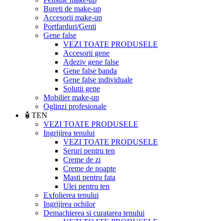
Bureti de make-up
Accesorii make-up
Portfarduri/Genti
Gene false
VEZI TOATE PRODUSELE
Accesorii gene
Adeziv gene false
Gene false banda
Gene false individuale
Solutii gene
Mobilier make-up
Oglinzi profesionale
🧴TEN
VEZI TOATE PRODUSELE
Ingrijirea tenului
VEZI TOATE PRODUSELE
Seruri pentru ten
Creme de zi
Creme de noapte
Masti pentru fata
Ulei pentru ten
Exfolierea tenului
Ingrijirea ochilor
Demachierea si curatarea tenului