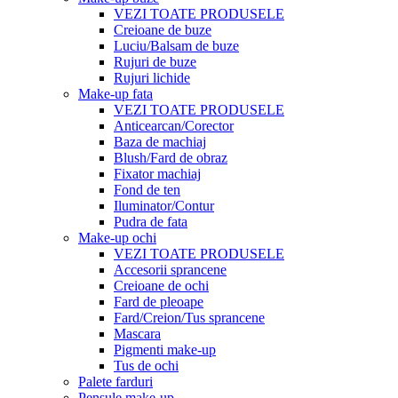
VEZI TOATE PRODUSELE
Creioane de buze
Luciu/Balsam de buze
Rujuri de buze
Rujuri lichide
Make-up fata
VEZI TOATE PRODUSELE
Anticearcan/Corector
Baza de machiaj
Blush/Fard de obraz
Fixator machiaj
Fond de ten
Iluminator/Contur
Pudra de fata
Make-up ochi
VEZI TOATE PRODUSELE
Accesorii sprancene
Creioane de ochi
Fard de pleoape
Fard/Creion/Tus sprancene
Mascara
Pigmenti make-up
Tus de ochi
Palete farduri
Pensule make-up