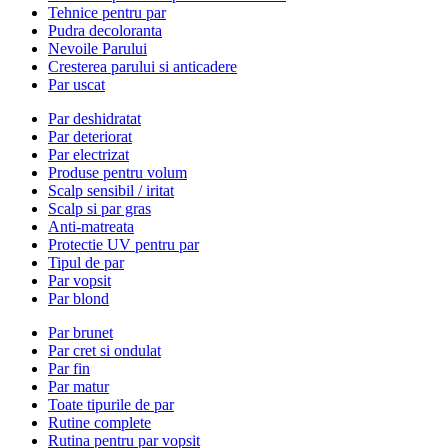
Tehnice pentru par
Pudra decoloranta
Nevoile Parului
Cresterea parului si anticadere
Par uscat
Par deshidratat
Par deteriorat
Par electrizat
Produse pentru volum
Scalp sensibil / iritat
Scalp si par gras
Anti-matreata
Protectie UV pentru par
Tipul de par
Par vopsit
Par blond
Par brunet
Par cret si ondulat
Par fin
Par matur
Toate tipurile de par
Rutine complete
Rutina pentru par vopsit