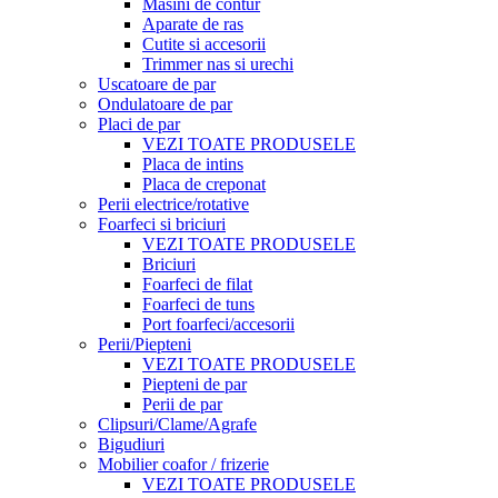
Masini de contur
Aparate de ras
Cutite si accesorii
Trimmer nas si urechi
Uscatoare de par
Ondulatoare de par
Placi de par
VEZI TOATE PRODUSELE
Placa de intins
Placa de creponat
Perii electrice/rotative
Foarfeci si briciuri
VEZI TOATE PRODUSELE
Briciuri
Foarfeci de filat
Foarfeci de tuns
Port foarfeci/accesorii
Perii/Piepteni
VEZI TOATE PRODUSELE
Piepteni de par
Perii de par
Clipsuri/Clame/Agrafe
Bigudiuri
Mobilier coafor / frizerie
VEZI TOATE PRODUSELE