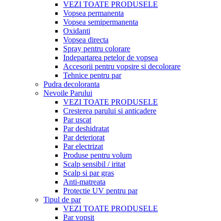
VEZI TOATE PRODUSELE
Vopsea permanenta
Vopsea semipermanenta
Oxidanti
Vopsea directa
Spray pentru colorare
Indepartarea petelor de vopsea
Accesorii pentru vopsire si decolorare
Tehnice pentru par
Pudra decoloranta
Nevoile Parului
VEZI TOATE PRODUSELE
Cresterea parului si anticadere
Par uscat
Par deshidratat
Par deteriorat
Par electrizat
Produse pentru volum
Scalp sensibil / iritat
Scalp si par gras
Anti-matreata
Protectie UV pentru par
Tipul de par
VEZI TOATE PRODUSELE
Par vopsit