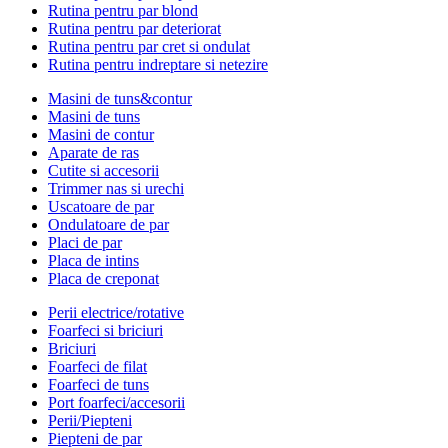
Rutina pentru par blond
Rutina pentru par deteriorat
Rutina pentru par cret si ondulat
Rutina pentru indreptare si netezire
Masini de tuns&contur
Masini de tuns
Masini de contur
Aparate de ras
Cutite si accesorii
Trimmer nas si urechi
Uscatoare de par
Ondulatoare de par
Placi de par
Placa de intins
Placa de creponat
Perii electrice/rotative
Foarfeci si briciuri
Briciuri
Foarfeci de filat
Foarfeci de tuns
Port foarfeci/accesorii
Perii/Piepteni
Piepteni de par