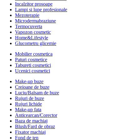
Incalzitor prosoape
Lampi si lupe profesionale
Mezoterapie
Microdermabraziune
Termocuverta
Vapozon cosmetic
Home&Lifestyle
Glucometru glicemie
Mobilier cosmetica
Paturi cosmetice
Tabureti cosmetici
Ucenici cosmetici
Make-up buze
Creioane de buze
Luciu/Balsam de buze
Rujuri de buze
Rujuri lichide
Make-up fata
Anticearcan/Corector
Baza de machiaj
Blush/Fard de obraz
Fixator machiaj
Fond de ten