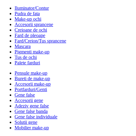
Iluminator/Contur
Pudra de fata
Make-up ochi
Accesorii sprancene
Creioane de ochi
Fard de pleoape
Fard/Creion/Tus sprancene
Mascara
Pigmenti make-up
Tus de ochi
Palete farduri
Pensule make-up
Bureti de make-up
Accesorii make-up
Portfarduri/Genti
Gene false
Accesorii gene
Adeziv gene false
Gene false banda
Gene false individuale
Solutii gene
Mobilier make-up