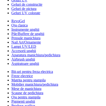
Geluri UV
Geluri de constructie
Geluri de pictura
Geluri UV colorate
RevoGel
Oja clasica
Instrumente unghii
Pile/Buffere de unghii
Pensule manichiura
Nail Art/Ornamente
Lampi UV/LED
Accesorii unghii
Aparatura manichiura/pedichiura
Airbrush unghii
Aspiratoare unghii
Bit-uri pentru freza electrica
Freze electrice
Matrita pentru stampila
Mobilier manichiura/pedichiura
Mese de manichiura
Scaune de pedichiura
Oja pentru stampila
Pigmenti unghii
Produse acrilice