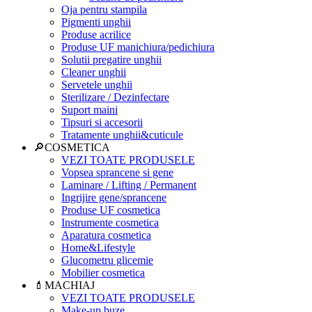
Oja pentru stampila
Pigmenti unghii
Produse acrilice
Produse UF manichiura/pedichiura
Solutii pregatire unghii
Cleaner unghii
Servetele unghii
Sterilizare / Dezinfectare
Suport maini
Tipsuri si accesorii
Tratamente unghii&cuticule
🔎COSMETICA
VEZI TOATE PRODUSELE
Vopsea sprancene si gene
Laminare / Lifting / Permanent
Ingrijire gene/sprancene
Produse UF cosmetica
Instrumente cosmetica
Aparatura cosmetica
Home&Lifestyle
Glucometru glicemie
Mobilier cosmetica
💄MACHIAJ
VEZI TOATE PRODUSELE
Make-up buze