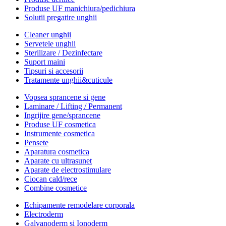
Produse UF manichiura/pedichiura
Solutii pregatire unghii
Cleaner unghii
Servetele unghii
Sterilizare / Dezinfectare
Suport maini
Tipsuri si accesorii
Tratamente unghii&cuticule
Vopsea sprancene si gene
Laminare / Lifting / Permanent
Ingrijire gene/sprancene
Produse UF cosmetica
Instrumente cosmetica
Pensete
Aparatura cosmetica
Aparate cu ultrasunet
Aparate de electrostimulare
Ciocan cald/rece
Combine cosmetice
Echipamente remodelare corporala
Electroderm
Galvanoderm si Ionoderm