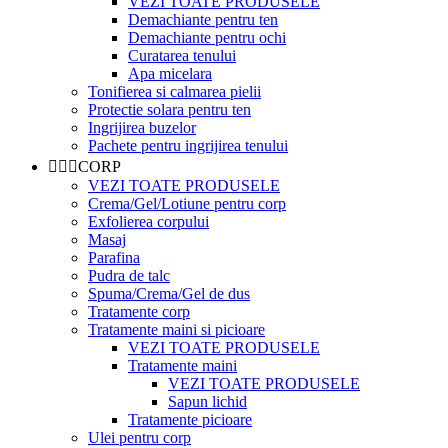
VEZI TOATE PRODUSELE
Demachiante pentru ten
Demachiante pentru ochi
Curatarea tenului
Apa micelara
Tonifierea si calmarea pielii
Protectie solara pentru ten
Ingrijirea buzelor
Pachete pentru ingrijirea tenului
🧍🏻‍♀CORP
VEZI TOATE PRODUSELE
Crema/Gel/Lotiune pentru corp
Exfolierea corpului
Masaj
Parafina
Pudra de talc
Spuma/Crema/Gel de dus
Tratamente corp
Tratamente maini si picioare
VEZI TOATE PRODUSELE
Tratamente maini
VEZI TOATE PRODUSELE
Sapun lichid
Tratamente picioare
Ulei pentru corp