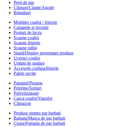
Perii de par
Clipsuri/Clame/Agrafe
Bigudiuri
Mobilier coafor / frizerie
Canapele si receptii
Posturi de lucru
Scaune coafor
Scaune frizerie
Scaune stilist
Stand/Display prezentare produse
Ucenici coafor
Unitati de spalare
Accesorii coafura/frizerie
Palete suvite
Pamatuf/Penson
Pelerine/Sorturi
Pulverizatoare
Casca coafor/Vapofor
Climazon
Produse pentru par barbati
Balsam/Masca de par barbati
Ceara/Pomada de par barbati