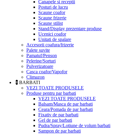
Canapele si receptii
Posturi de lucru
Scaune coafor
Scaune frizerie
Scaune stilist
Stand/Display prezentare produse
Ucenici coafor
Unitati de spalare
Accesorii coafura/frizerie
Palete suvite
Pamatuf/Penson
Pelerine/Sorturi
Pulverizatoare
Casca coafor/Vapofor
Climazon
💈BARBATI
VEZI TOATE PRODUSELE
Produse pentru par barbati
VEZI TOATE PRODUSELE
Balsam/Masca de par barbati
Ceara/Pomada de par barbati
Fixativ de par barbati
Gel de par barbati
Pudra/Spray/Lotiune de volum barbati
Sampon de par barbati