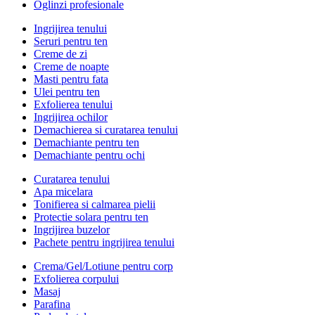
Oglinzi profesionale
Ingrijirea tenului
Seruri pentru ten
Creme de zi
Creme de noapte
Masti pentru fata
Ulei pentru ten
Exfolierea tenului
Ingrijirea ochilor
Demachierea si curatarea tenului
Demachiante pentru ten
Demachiante pentru ochi
Curatarea tenului
Apa micelara
Tonifierea si calmarea pielii
Protectie solara pentru ten
Ingrijirea buzelor
Pachete pentru ingrijirea tenului
Crema/Gel/Lotiune pentru corp
Exfolierea corpului
Masaj
Parafina