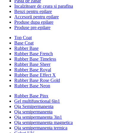
Pasta de zahar
Incalzitoare de ceara si parafina
Benzi pentru epilare
Accesorii pentru epilare
Produse dupa epilare
Produse pre-epilare
Top Coat
Base Coat
Rubber Base
Rubber Base French
Rubber Base Timeless
Rubber Base Sheer
Rubber Base Royal
Rubber Base Effect X
Rubber Base Rose Gold
Rubber Base Neon
Rubber Base Pinx
Gel multifunctional 6in1
Oja Semipermanenta
Oja semipermanenta
Oja semipermanenta 3in1
Oja semipermanenta magnetica
Oja semipermanenta termica