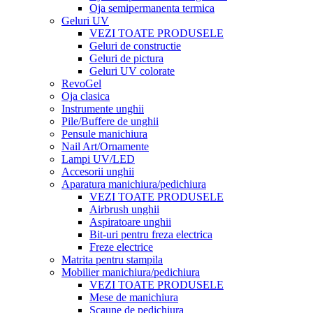
Oja semipermanenta termica
Geluri UV
VEZI TOATE PRODUSELE
Geluri de constructie
Geluri de pictura
Geluri UV colorate
RevoGel
Oja clasica
Instrumente unghii
Pile/Buffere de unghii
Pensule manichiura
Nail Art/Ornamente
Lampi UV/LED
Accesorii unghii
Aparatura manichiura/pedichiura
VEZI TOATE PRODUSELE
Airbrush unghii
Aspiratoare unghii
Bit-uri pentru freza electrica
Freze electrice
Matrita pentru stampila
Mobilier manichiura/pedichiura
VEZI TOATE PRODUSELE
Mese de manichiura
Scaune de pedichiura