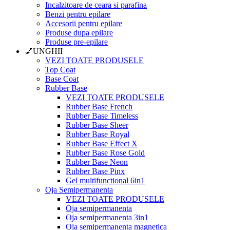
Incalzitoare de ceara si parafina
Benzi pentru epilare
Accesorii pentru epilare
Produse dupa epilare
Produse pre-epilare
💅UNGHII
VEZI TOATE PRODUSELE
Top Coat
Base Coat
Rubber Base
VEZI TOATE PRODUSELE
Rubber Base French
Rubber Base Timeless
Rubber Base Sheer
Rubber Base Royal
Rubber Base Effect X
Rubber Base Rose Gold
Rubber Base Neon
Rubber Base Pinx
Gel multifunctional 6in1
Oja Semipermanenta
VEZI TOATE PRODUSELE
Oja semipermanenta
Oja semipermanenta 3in1
Oja semipermanenta magnetica