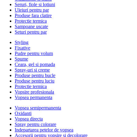
Seruri, fiole si lotiuni
Uleiuri pentru par
Produse fara clatire
Protectie termica
Sampoane uscate
Seturi pentru par
Styling
Fixative
Pudre pentru volum
Spume
Ceara, gel si pomada
Spray-uri si creme
Produse pentru bucle
Produse pentru luciu
Protectie termica
Vopsire profesionala
Vopsea permanenta
Vopsea semipermanenta
Oxidanti
Vopsea directa
Spray pentru colorare
Indepartarea petelor de vopsea
Accesorii pentru vopsire si decolorare