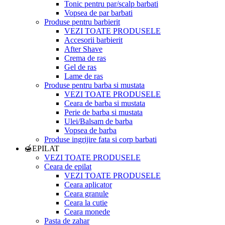
Tonic pentru par/scalp barbati
Vopsea de par barbati
Produse pentru barbierit
VEZI TOATE PRODUSELE
Accesorii barbierit
After Shave
Crema de ras
Gel de ras
Lame de ras
Produse pentru barba si mustata
VEZI TOATE PRODUSELE
Ceara de barba si mustata
Perie de barba si mustata
Ulei/Balsam de barba
Vopsea de barba
Produse ingrijire fata si corp barbati
🍯EPILAT
VEZI TOATE PRODUSELE
Ceara de epilat
VEZI TOATE PRODUSELE
Ceara aplicator
Ceara granule
Ceara la cutie
Ceara monede
Pasta de zahar