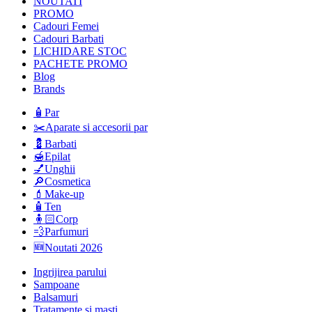
NOUTATI
PROMO
Cadouri Femei
Cadouri Barbati
LICHIDARE STOC
PACHETE PROMO
Blog
Brands
🧴Par
✂️Aparate si accesorii par
💈Barbati
🍯Epilat
💅Unghii
🔎Cosmetica
💄Make-up
🧴Ten
🧍🏻Corp
💨Parfumuri
🆕Noutati 2026
Ingrijirea parului
Sampoane
Balsamuri
Tratamente si masti