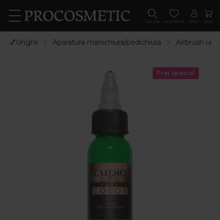
CAUTA
FAVORITE
CONT
COS
💅Unghii
Aparatura manichiura/pedichiura
Airbrush ung
Pret special