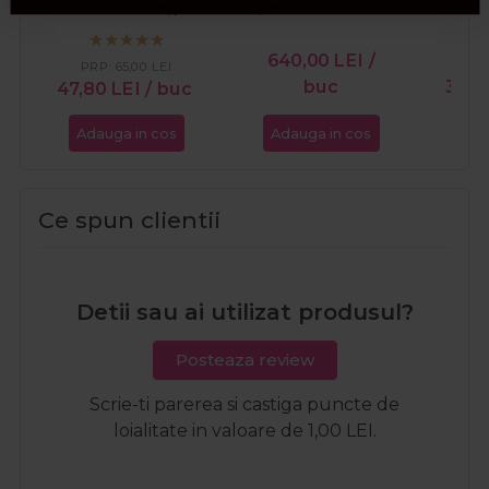
amoniac - negru
pentru saloane
20ml
640,00
LEI
/
PR
PRP:
65,00
LEI
buc
34,
47,80
LEI
/ buc
Adauga in cos
Adauga in cos
Ada
Ce spun clientii
Detii sau ai utilizat produsul?
Posteaza review
Scrie-ti parerea si castiga puncte de
loialitate in valoare de 1,00 LEI.