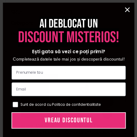
SKU
C8272
Ai deblocat un
Categorii
Airbrush unghii
discount misterios!
Brand
Cupio
Ești gata să vezi ce poți primi?
Cumparate frecvent impreuna:
Completează datele tale mai jos și descoperă discountul!
Pret special
Sunt de acord cu Politica de confidentialitate
VREAU DISCOUNTUL
Renee Blanche
The Shave Factory
Cupio 
Vopsea de barba fara
Covoras antioboseala
Eclipse