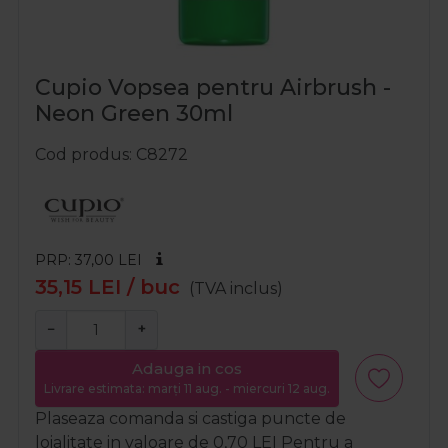
Cupio Vopsea pentru Airbrush -
Neon Green 30ml
Cod produs
C8272
PRP: 37,00
LEI
35,15
LEI
/ buc
(TVA inclus)
−
+
Adauga in cos
Livrare estimata: marți 11 aug. - miercuri 12 aug.
Plaseaza comanda si castiga puncte de
loialitate in valoare de
0,70
LEI
Pentru a