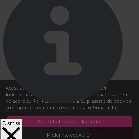
Acest site foloseste cookies pentru a va oferi
functionalitatea dorita. Navigand in continuare, sunteti
de acord cu
Politica de cookies
si cu plasarea de cookies,
cu scopul de a va oferi o experienta imbunatatita.
There was an error initializing the chat component
Accepta toate cookie-urile
Dismiss
35,15
LEI
/ buc
Adauga in cos
Preferinte cookie-uri