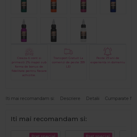
Creaza-ti cont si
Transport Gratuit La
Peste 29 ani de
primesti 2% inapoi sub
comenzi de peste 399
experienta in domeniu
forma de bonus de
LEI
fidelitate pentru fiecare
achizitie.
Iti mai recomandam si:
Descriere
Detalii
Cumparate fre
Iti mai recomandam si:
Pret special
Pret special