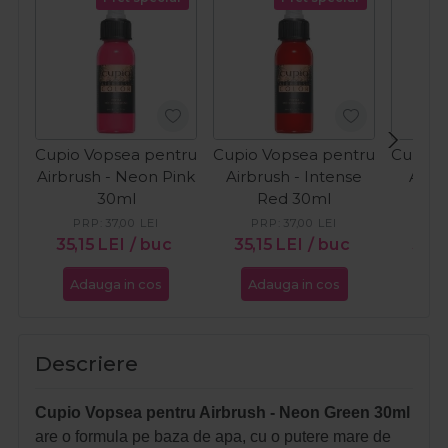
Cupio Vopsea pentru
Cupio Vopsea pentru
Cupio 
Airbrush - Neon Pink
Airbrush - Intense
Airbr
30ml
Red 30ml
Br
PRP:
37,00
LEI
PRP:
37,00
LEI
PR
35,15
LEI
/ buc
35,15
LEI
/ buc
35,1
Adauga in cos
Adauga in cos
Ada
Descriere
Cupio Vopsea pentru Airbrush - Neon Green 30ml
are o formula pe baza de apa, cu o putere mare de