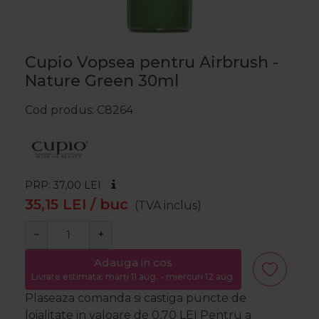
Cupio Vopsea pentru Airbrush -
Nature Green 30ml
Cod produs
C8264
PRP: 37,00
LEI
35,15
LEI
/ buc
(TVA inclus)
−
+
Adauga in cos
Livrare estimata: marți 11 aug. - miercuri 12 aug.
Plaseaza comanda si castiga puncte de
loialitate in valoare de
0,70
LEI
Pentru a