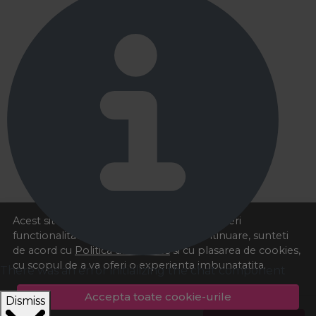
Acest site foloseste cookies pentru a va oferi
functionalitatea dorita. Navigand in continuare, sunteti
de acord cu
Politica de cookies
si cu plasarea de cookies,
cu scopul de a va oferi o experienta imbunatatita.
There was an error initializing the chat component
Accepta toate cookie-urile
Dismiss