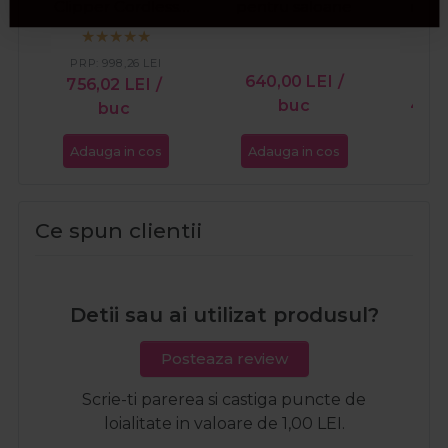
Clipper Cordless
pentru saloane
mani
2020C-B
L
PRP:
998,26
LEI
640,00
LEI
/
756,02
LEI
/
buc
49,
buc
Adauga in cos
Adauga in cos
Ada
Ce spun clientii
Detii sau ai utilizat produsul?
Posteaza review
Scrie-ti parerea si castiga puncte de
loialitate in valoare de 1,00 LEI.