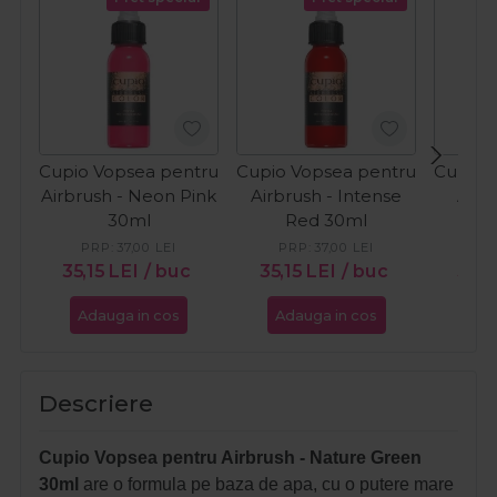
Cupio Vopsea pentru
Cupio Vopsea pentru
Cupio 
Airbrush - Neon Pink
Airbrush - Intense
Airb
30ml
Red 30ml
Ligh
PRP:
37,00
LEI
PRP:
37,00
LEI
PR
35,15
LEI
/ buc
35,15
LEI
/ buc
35,1
Adauga in cos
Adauga in cos
Ada
Descriere
Cupio Vopsea pentru Airbrush - Nature Green
30ml
are o formula pe baza de apa, cu o putere mare