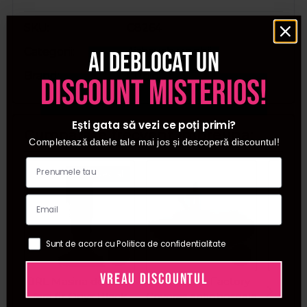
SKU
C8264
Categorii
Airbrush unghii
Ai deblocat un
Brand
Cupio
discount misterios!
Ești gata să vezi ce poți primi?
Cumparate frecvent impreuna:
Completează datele tale mai jos și descoperă discountul!
Pret special
Sunt de acord cu Politica de confidentialitate
VREAU DISCOUNTUL
JRL Masina de tuns
The Shave Factory
Cup
fara fir Onyx Black
Covoras antioboseala
ader