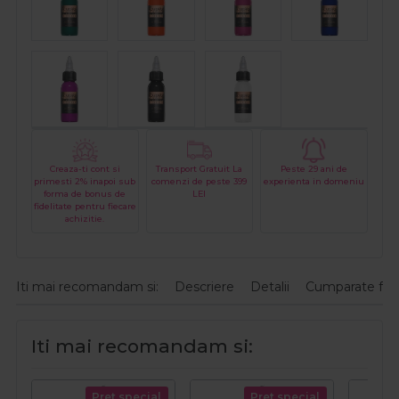
Creaza-ti cont si
Transport Gratuit La
Peste 29 ani de
primesti 2% inapoi sub
comenzi de peste 399
experienta in domeniu
forma de bonus de
LEI
fidelitate pentru fiecare
achizitie.
Iti mai recomandam si:
Descriere
Detalii
Cumparate fre
Iti mai recomandam si:
Pret special
Pret special