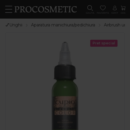
CAUTA
FAVORITE
CONT
COS
💅Unghii
Aparatura manichiura/pedichiura
Airbrush ung
Pret special