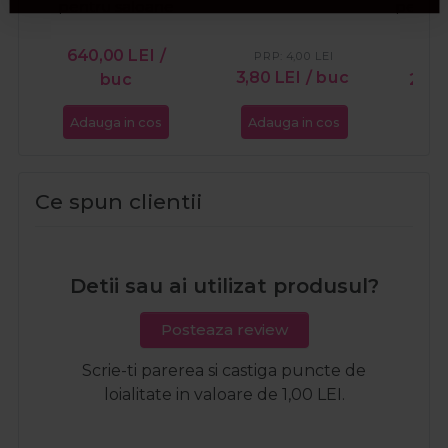
pentru saloane
pentru
ped
640,00
LEI
/
PRP:
4,00
LEI
PR
3,80
LEI
/ buc
buc
20,2
Adauga in cos
Adauga in cos
Ada
Ce spun clientii
Detii sau ai utilizat produsul?
Posteaza review
Scrie-ti parerea si castiga puncte de
loialitate in valoare de 1,00 LEI.