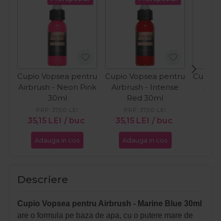
Cupio Vopsea pentru
Cupio Vopsea pentru
Cupio 
Airbrush - Neon Pink
Airbrush - Intense
Airb
30ml
Red 30ml
Ligh
PRP:
37,00
LEI
PRP:
37,00
LEI
PR
35,15
LEI
/ buc
35,15
LEI
/ buc
35,1
Adauga in cos
Adauga in cos
Ada
Descriere
Cupio Vopsea pentru Airbrush - Marine Blue 30ml
are o formula pe baza de apa, cu o putere mare de