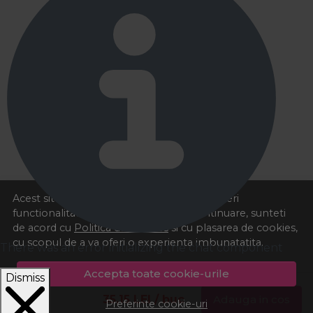
Acest site foloseste cookies pentru a va oferi
functionalitatea dorita. Navigand in continuare, sunteti
de acord cu
Politica de cookies
si cu plasarea de cookies,
cu scopul de a va oferi o experienta imbunatatita.
There was an error initializing the chat component
Accepta toate cookie-urile
Dismiss
35,15
LEI
/ buc
Adauga in cos
Preferinte cookie-uri