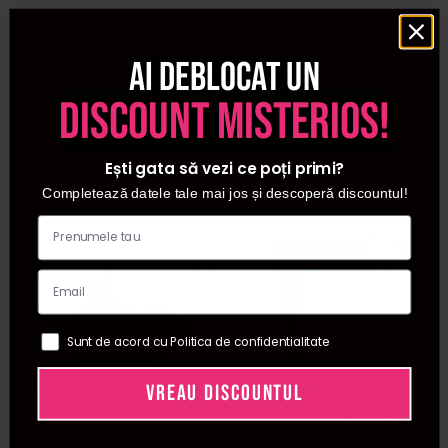
SKU
C8278
Ai deblocat un
Categorii
Airbrush unghii
discount misterios!
Brand
Cupio
Ești gata să vezi ce poți primi?
Cumparate frecvent impreuna:
Completează datele tale mai jos și descoperă discountul!
Pret special
Sunt de acord cu Politica de confidentialitate
VREAU DISCOUNTUL
The Shave Factory
Cupio Pila de unghii
Kiepe
Covoras antioboseala
curbata 100/180
Instr