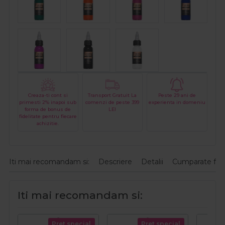
Creaza-ti cont si
Transport Gratuit La
Peste 29 ani de
primesti 2% inapoi sub
comenzi de peste 399
experienta in domeniu
forma de bonus de
LEI
fidelitate pentru fiecare
achizitie.
Iti mai recomandam si:
Descriere
Detalii
Cumparate fre
Iti mai recomandam si:
Pret special
Pret special