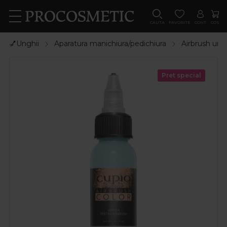
CAUTA
FAVORITE
CONT
COS
💅Unghii
Aparatura manichiura/pedichiura
Airbrush ung
Pret special