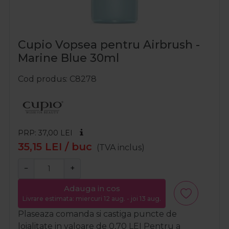
Cupio Vopsea pentru Airbrush -
Marine Blue 30ml
Cod produs
C8278
PRP: 37,00
LEI
35,15
LEI
/ buc
(TVA inclus)
−
+
Adauga in cos
Livrare estimata: miercuri 12 aug. - joi 13 aug.
Plaseaza comanda si castiga puncte de
loialitate in valoare de
0,70
LEI
Pentru a