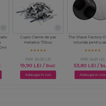
xativ
Cupio Clame de par
The Shave Factory O
a
metalice 70buc
rotunda pentru sa
00ml
PRP:
20,00
LEI
PRP:
54,91
LEI
c
19,90
LEI
/ buc
53,80
LEI
/ b
Adauga in cos
Adauga in cos