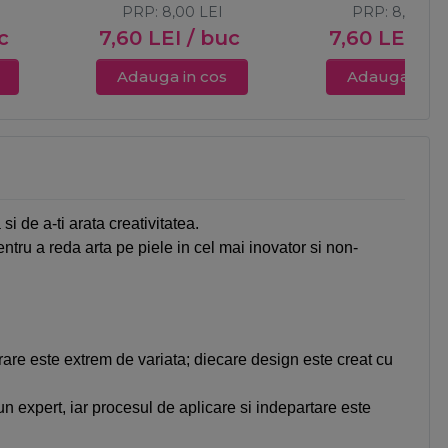
PRP:
8,00
LEI
PRP:
8,00
LE
c
7,60
LEI
/ buc
7,60
LEI
/ 
Adauga in cos
Adauga in c
i de a-ti arata creativitatea.
entru a reda arta pe piele in cel mai inovator si non-
rare este extrem de variata; diecare design este creat cu
i un expert, iar procesul de aplicare si indepartare este