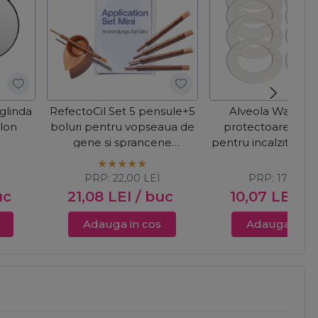
glinda
RefectoCil Set 5 pensule+5
Alveola Waxing 
lon
boluri pentru vopseaua de
protectoare din 
gene si sprancene
pentru incalzitorul 
Application Set Mini
10buc
PRP:
22,00
LEI
PRP:
17,98
LE
uc
21,08
LEI
/ buc
10,07
LEI
/ 
Adauga in cos
Adauga in c