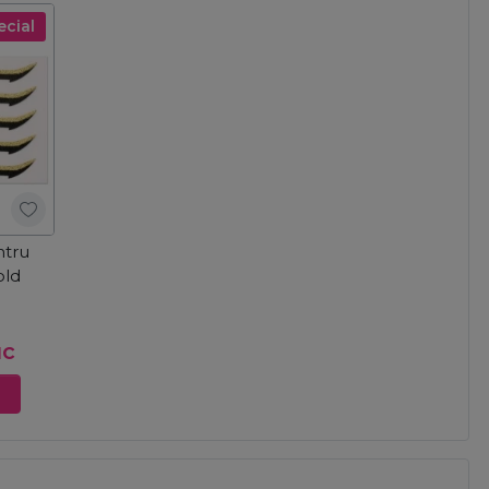
ecial
ntru
old
uc