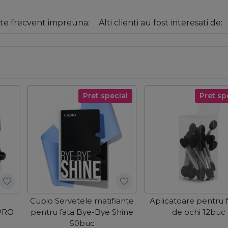
e frecvent impreuna:
Alti clienti au fost interesati de:
Pret special
Pret sp
Cupio Servetele matifiante
Aplicatoare pentru 
 PRO
pentru fata Bye-Bye Shine
de ochi 12buc
50buc