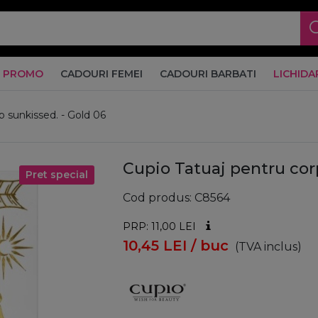
PROMO
CADOURI FEMEI
CADOURI BARBATI
LICHIDA
p sunkissed. - Gold 06
Cupio Tatuaj pentru cor
Pret special
Cod produs
C8564
PRP: 11,00
LEI
10,45
LEI
/ buc
(TVA inclus)