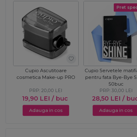
Pret spec
Cupio Ascutitoare
Cupio Servetele matif
cosmetica Make-up PRO
pentru fata Bye-Bye 
50buc
PRP:
20,00
LEI
PRP:
30,00
LEI
19,90
LEI
/ buc
28,50
LEI
/ bu
Adauga in cos
Adauga in cos