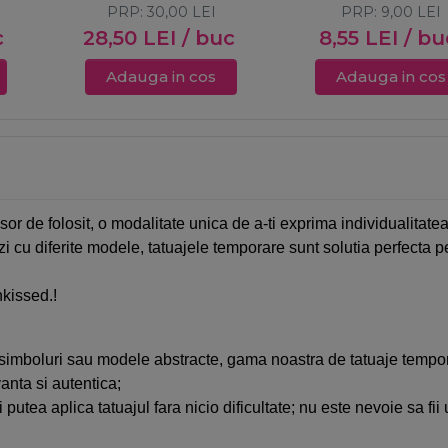
PRP:
30,00
LEI
PRP:
9,00
LEI
c
28,50
LEI
/ buc
8,55
LEI
/ bu
Adauga in cos
Adauga in cos
 de folosit, o modalitate unica de a-ti exprima individualitatea s
ezi cu diferite modele, tatuajele temporare sunt solutia perfecta p
nkissed.!
te, simboluri sau modele abstracte, gama noastra de tatuaje tempo
vanta si autentica;
i putea aplica tatuajul fara nicio dificultate; nu este nevoie sa fi