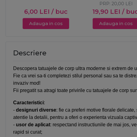
PRP:
20,00
LEI
6,00
LEI
/ buc
19,90
LEI
/ bu
Adauga in cos
Adauga in cos
Descriere
Descopera tatuajele de corp ultra moderne si extrem de usor
Fie ca vrei sa-ti completezi stilul personal sau sa te distr
invaziv mod!
Fii pregatit sa atragi toate privirile cu tatuajele de corp su
Caracteristici
:
-
designuri
diverse
: fie ca preferi motive florale delica
atentie la detalii, pentru a oferi o experienta vizuala capti
-
usor de aplicat
: respectand instructiunile de mai jos, ve
rapid si curat;