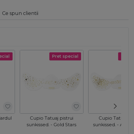
Ce spun clientii
ecial
Pret special
Pret s
fardul
Cupio Tatuaj pistrui
Cupio Tatuaj pis
sunkissed. - Gold Stars
sunkissed. - Anima