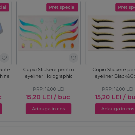
ial
Pret special
Pret sp
iante
Cupio Stickere pentru
Cupio Stickere pe
Shine
eyeliner Holographic
eyeliner Black&G
PRP:
16,00
LEI
PRP:
16,00
LEI
c
15,20
LEI
/ buc
15,20
LEI
/ b
Adauga in cos
Adauga in cos