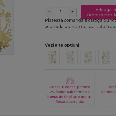
Adauga in
−
+
Livrare estimata: l
Plaseaza comanda si castiga puncte
acumula puncte de loialitate trebui
Vezi alte optiuni
Creaza-ti cont si primesti
Trans
2% inapoi sub forma de
comenzi
bonus de fidelitate pentru
fiecare achizitie.