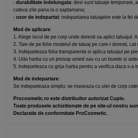
-
durabilitate indelungata
: desi sunt tatuaje temporare, 
cateva zile pana la o saptamana;
-
usor de indepartat
: indepartarea tatuajelor este la fel d
Mod de aplicare
:
1. Alege locul de pe corp unde doresti sa aplici tatuajul. As
2. Taie de pe folie modelul de tatuaj pe care-l doresti, ca
3. Indeparteaza folia transparenta si aplica tatuajul pe piel
4. Uda hartia cu un prosop umed sau cu un burete si ast
5. Indeparteaza cu grija hartia pentru a verifica daca s-a 
Mod de indepartare
:
Se indeparteaza simplu: se maseaza cu ulei de corp cate
Procosmetic.ro este distribuitor autorizat Cupio.
Toate produsele achizitionate de pe site-ul nostru sunt
Declaratie de conformitate ProCosmetic.