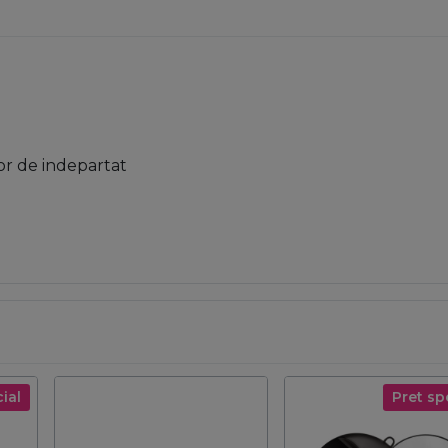
sor de indepartat
ial
Pret sp