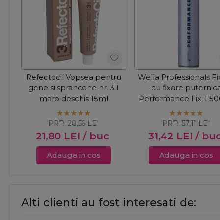
Refectocil Vopsea pentru
Wella Professionals Fi
gene si sprancene nr. 3.1
cu fixare puternic
maro deschis 15ml
Performance Fix-1 5
PRP:
28,56
LEI
PRP:
57,11
LEI
21,80
LEI
/ buc
31,42
LEI
/ bu
Adauga in cos
Adauga in cos
Alti clienti au fost interesati de: