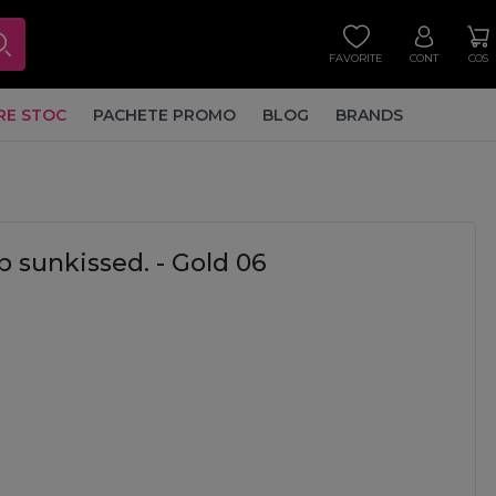
FAVORITE
CONT
COS
RE STOC
PACHETE PROMO
BLOG
BRANDS
p sunkissed. - Gold 06