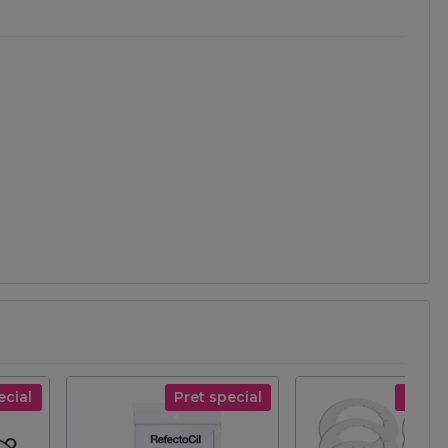
ecial
Pret special
Pret s