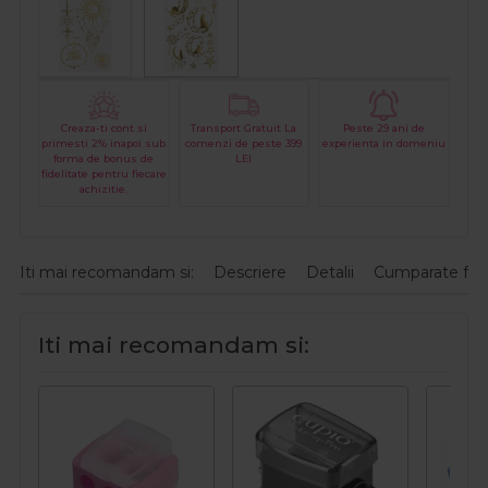
Creaza-ti cont si
Transport Gratuit La
Peste 29 ani de
primesti 2% inapoi sub
comenzi de peste 399
experienta in domeniu
forma de bonus de
LEI
fidelitate pentru fiecare
achizitie.
Iti mai recomandam si:
Descriere
Detalii
Cumparate fre
Iti mai recomandam si: