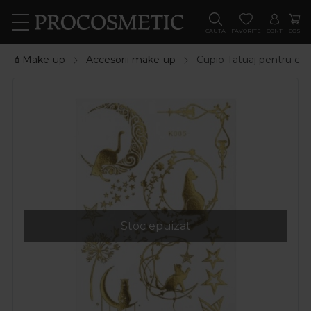
CAUTA
FAVORITE
CONT
COS
💄Make-up
Accesorii make-up
Cupio Tatuaj pentru cor
Stoc epuizat