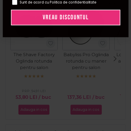
Sunt de acord cu Politica de confidentialitate
Pret special
VREAU DISCOUNTUL
The Shave Factory
Babyliss Pro Oglinda
Long L
Oglinda rotunda
rotunda cu maner
alb c
pentru salon
pentru salon
pent
spr
Won
PR
PRP:
54,91
LEI
18,7
53,80
LEI
/ buc
137,36
LEI
/ buc
Adauga in cos
Adauga in cos
Ada