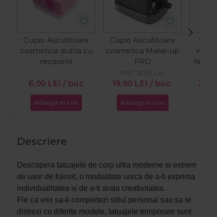
Cupio Ascutitoare
Cupio Ascutitoare
Cupi
cosmetica dubla cu
cosmetica Make-up
matif
recipient
PRO
fata 
PRP:
20,00
LEI
PR
6,00
LEI
/ buc
19,90
LEI
/ buc
28,5
Adauga in cos
Adauga in cos
Ada
Descriere
Descopera tatuajele de corp ultra moderne si extrem
de usor de folosit, o modalitate unica de a-ti exprima
individualitatea si de a-ti arata creativitatea.
Fie ca vrei sa-ti completezi stilul personal sau sa te
distrezi cu diferite modele, tatuajele temporare sunt