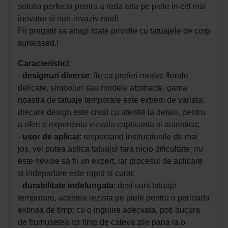
solutia perfecta pentru a reda arta pe piele in cel mai
inovator si non-invaziv mod!
Fii pregatit sa atragi toate privirile cu tatuajele de corp
sunkissed.!
Caracteristici
:
-
designuri
diverse
: fie ca preferi motive florale
delicate, simboluri sau modele abstracte, gama
noastra de tatuaje temporare este extrem de variata;
diecare design este creat cu atentie la detalii, pentru
a oferi o experienta vizuala captivanta si autentica;
-
usor de aplicat
: respectand instructiunile de mai
jos, vei putea aplica tatuajul fara nicio dificultate; nu
este nevoie sa fii un expert, iar procesul de aplicare
si indepartare este rapid si curat;
-
durabilitate indelungata
: desi sunt tatuaje
temporare, acestea rezista pe piele pentru o perioada
extinsa de timp; cu o ingrijire adecvata, poti bucura
de frumusetea lor timp de cateva zile pana la o