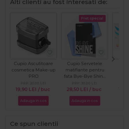
Alti clienti au fost interesati de:
Pret special
Cupio Ascutitoare
Cupio Servetele
Cup
cosmetica Make-up
matifiante pentru
pent
PRO
fata Bye-Bye Shine
Ho
50buc
PRP:
20,00
LEI
PRP:
30,00
LEI
PR
19,90
LEI
/ buc
28,50
LEI
/ buc
15,2
Adauga in cos
Adauga in cos
Ada
Ce spun clientii