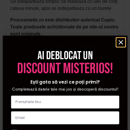
Se indeparteaza simplu: se maseaza cu ulei de corp
cateva minute, apoi se indeparteaza cu un burete.
Procosmetic.ro este distribuitor autorizat Cupio.
Toate produsele achizitionate de pe site-ul nostru
sunt originale.
Declaratie de conformitate ProCosmetic.
Ai deblocat un
Detalii
discount misterios!
SKU
C8562
Ești gata să vezi ce poți primi?
Categorii
Accesorii make-up
Completează datele tale mai jos și descoperă discountul!
Brand
Cupio
Cumparate frecvent impreuna: