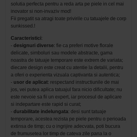
solutia perfecta pentru a reda arta pe piele in cel mai
inovator si non-invaziv mod!
Fii pregatit sa atragi toate privirile cu tatuajele de corp
sunkissed.!
Caracteristici
:
-
designuri
diverse
: fie ca preferi motive florale
delicate, simboluri sau modele abstracte, gama
noastra de tatuaje temporare este extrem de variata;
diecare design este creat cu atentie la detalii, pentru
a oferi o experienta vizuala captivanta si autentica;
-
usor de aplicat
: respectand instructiunile de mai
jos, vei putea aplica tatuajul fara nicio dificultate; nu
este nevoie sa fii un expert, iar procesul de aplicare
si indepartare este rapid si curat;
-
durabilitate indelungata
: desi sunt tatuaje
temporare, acestea rezista pe piele pentru o perioada
extinsa de timp; cu o ingrijire adecvata, poti bucura
de frumusetea lor timp de cateva zile pana la o