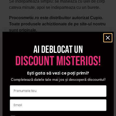
Se indeparteaza simplu: se maseaza cu ulei de corp
cateva minute, apoi se indeparteaza cu un burete.
Procosmetic.ro este distribuitor autorizat Cupio.
Toate produsele achizitionate de pe site-ul nostru
sunt originale.
Declaratie de conformitate ProCosmetic.
Ai deblocat un
Detalii
discount misterios!
SKU
C8560
Ești gata să vezi ce poți primi?
Categorii
Accesorii make-up
Completează datele tale mai jos și descoperă discountul!
Brand
Cupio
Cumparate frecvent impreuna: