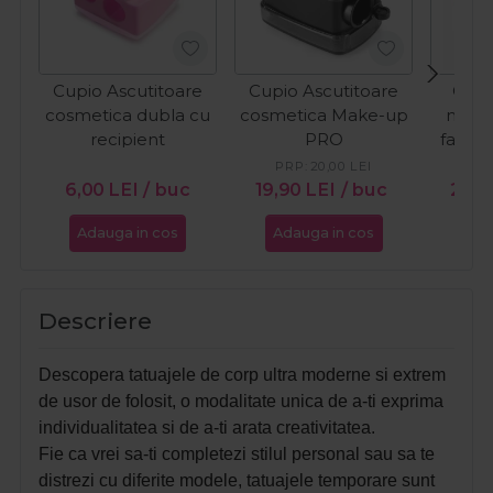
Cupio Ascutitoare
Cupio Ascutitoare
Cupi
cosmetica dubla cu
cosmetica Make-up
matif
recipient
PRO
fata 
PRP:
20,00
LEI
PR
6,00
LEI
/ buc
19,90
LEI
/ buc
28,5
Adauga in cos
Adauga in cos
Ada
Descriere
Descopera tatuajele de corp ultra moderne si extrem
de usor de folosit, o modalitate unica de a-ti exprima
individualitatea si de a-ti arata creativitatea.
Fie ca vrei sa-ti completezi stilul personal sau sa te
distrezi cu diferite modele, tatuajele temporare sunt