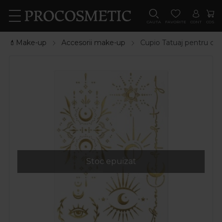
CAUTA
FAVORITE
CONT
COS
💄Make-up
Accesorii make-up
Cupio Tatuaj pentru cor
Stoc epuizat