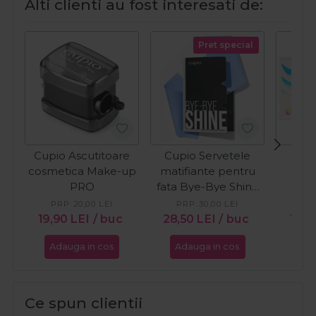
Alti clienti au fost interesati de:
Pret special
Cupio Ascutitoare
Cupio Servetele
Cup
cosmetica Make-up
matifiante pentru
pent
PRO
fata Bye-Bye Shine
Ho
50buc
PRP:
20,00
LEI
PRP:
30,00
LEI
PR
19,90
LEI
/ buc
28,50
LEI
/ buc
15,2
Adauga in cos
Adauga in cos
Ada
Ce spun clientii