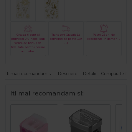
Creaza-ti cont si
Transport Gratuit La
Peste 29 ani de
primesti 2% inapoi sub
comenzi de peste 399
experienta in domeniu
forma de bonus de
LEI
fidelitate pentru fiecare
achizitie.
Iti mai recomandam si:
Descriere
Detalii
Cumparate fre
Iti mai recomandam si: