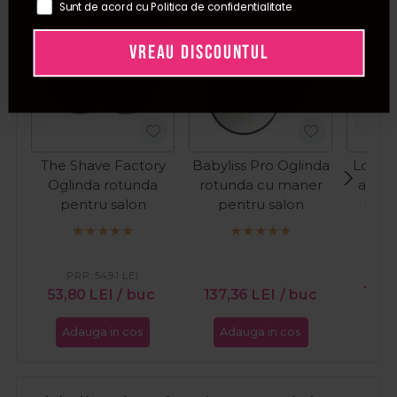
Sunt de acord cu Politica de confidentialitate
Pret special
VREAU DISCOUNTUL
The Shave Factory
Babyliss Pro Oglinda
Long L
Oglinda rotunda
rotunda cu maner
alb c
pentru salon
pentru salon
pent
spr
Won
PR
PRP:
54,91
LEI
18,7
53,80
LEI
/ buc
137,36
LEI
/ buc
Adauga in cos
Adauga in cos
Ada