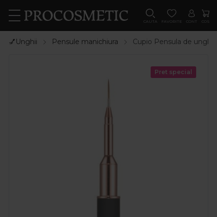
CAUTA
FAVORITE
CONT
COS
💅Unghii
Pensule manichiura
Cupio Pensula de unghii 
Pret special