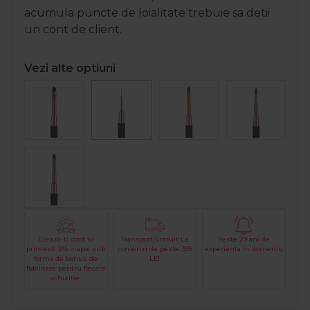
acumula puncte de loialitate trebuie sa detii
un cont de client.
Vezi alte optiuni
Creaza-ti cont si
Transport Gratuit La
Peste 29 ani de
primesti 2% inapoi sub
comenzi de peste 399
experienta in domeniu
forma de bonus de
LEI
fidelitate pentru fiecare
achizitie.