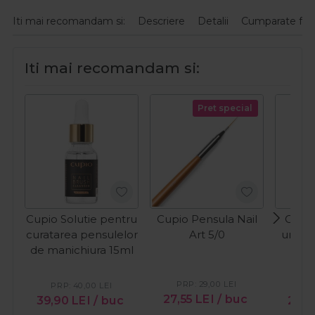
Iti mai recomandam si:
Descriere
Detalii
Cumparate fre
Iti mai recomandam si:
Pret special
Cupio Solutie pentru
Cupio Pensula Nail
Cupio
curatarea pensulelor
Art 5/0
unghii
de manichiura 15ml
pict
PRP:
29,00
LEI
PRP:
40,00
LEI
PR
27,55
LEI
/ buc
39,90
LEI
/ buc
29,4