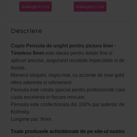
Adauga in cos
Adauga in cos
Ada
Descriere
Cupio Pensula de unghii pentru pictura liner -
Timeless 9mm
este ideala pentru detalii fine si
aplicari precise, asigurand rezultate impecabile si de
durata.
Manerul elegant, negru mat, cu accente de rose gold
ofera aderenta si rafinament.
Pensula este creata special pentru profesionistii care
cauta excelenta in fiecare miscare.
Pensula este confectionata din 100% par autentic de
Kolinsky.
Lungime par: 9mm.
Toate produsele achizitionate de pe site-ul nostru