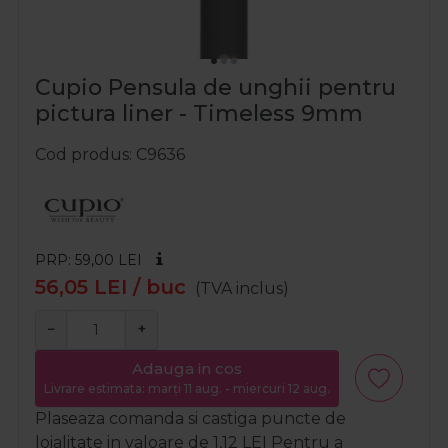
Cupio Pensula de unghii pentru
pictura liner - Timeless 9mm
Cod produs
C9636
PRP: 59,00
LEI
56,05
LEI
/ buc
(TVA inclus)
−
+
Adauga in cos
Livrare estimata: marți 11 aug. - miercuri 12 aug.
Plaseaza comanda si castiga puncte de
loialitate in valoare de
1,12
LEI
Pentru a