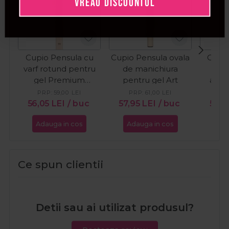
VREAU DISCOUNTUL
Cupio Pensula cu
Cupio Pensula ovala
Cupio
varf rotund pentru
de manichiura
ung
gel Premium
pentru gel Art
aplic
Kolinsky Nr. 6
Time
PRP:
59,00
LEI
PRP:
61,00
LEI
PR
56,05
LEI
/ buc
57,95
LEI
/ buc
56,0
Adauga in cos
Adauga in cos
Ada
Ce spun clientii
Detii sau ai utilizat produsul?