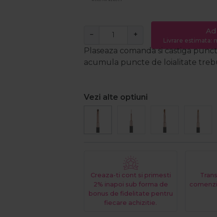
Ad
−
+
Livrare estimata: m
Plaseaza comanda si castiga puncte
acumula puncte de loialitate trebui
Vezi alte optiuni
Creaza-ti cont si primesti
Trans
2% inapoi sub forma de
comenzi
bonus de fidelitate pentru
fiecare achizitie.