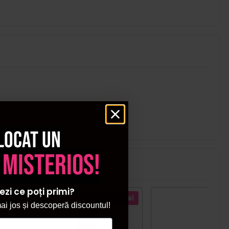
locat un
 misterios!
ezi ce poți primi?
ecial
Pret special
i jos și descoperă discountul!