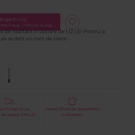
auga in cos
arți 11 aug. - miercuri 12 aug.
 de loialitate in valoare de
1,12
LEI
Pentru a
e sa detii un cont de client.
port Gratuit La
Peste 29 ani de experienta
 de peste 399 LEI
in domeniu