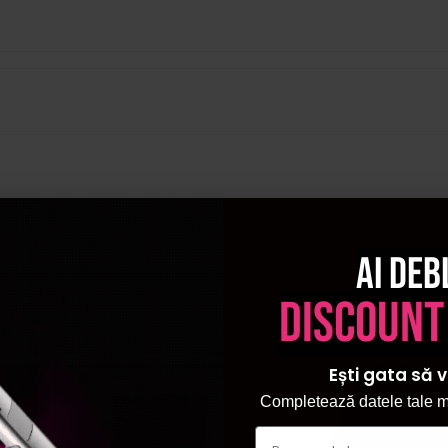
Ai deb
discount
Ești gata să v
ial
Pret sp
Completează datele tale ma