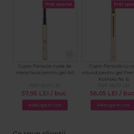
Pret special
Pret spec
Cupio Pensula ovala de
Cupio Pensula cu va
manichiura pentru gel Art
rotund pentru gel Pr
Kolinsky Nr. 6
PRP:
61,00
LEI
PRP:
59,00
LEI
57,95
LEI
/ buc
56,05
LEI
/ bu
Adauga in cos
Adauga in cos
Ce spun clientii