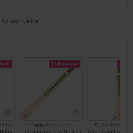
Ce spun clientii
ecial
Pret special
Pret s
pentru
Cupio Pensula gel
Cupio Pensula cu
e Babe
Premium Kolinsky Nr. 4 cu
rotund pentru gel