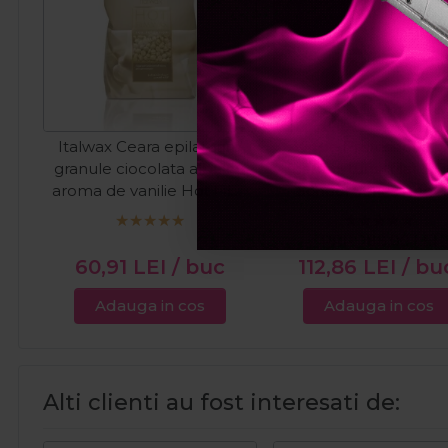
Italwax Ceara epilatoare
Kiepe Professional 
granule ciocolata alba cu
foarfeci tuns+filat 5.5 
aroma de vanilie Hot Film
School Series Regul
Ciocolata Alba 1kg
PRP:
188,00
LEI
60,91
LEI
/ buc
112,86
LEI
/ bu
Adauga in cos
Adauga in cos
Alti clienti au fost interesati de: