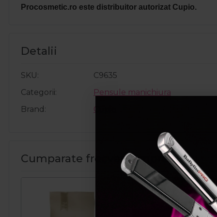
Procosmetic.ro este distribuitor autorizat Cupio.
Detalii
SKU
C9635
Categorii
Pensule manichiura
Brand
Cupio
Cumparate frecvent impreuna:
Pret spec