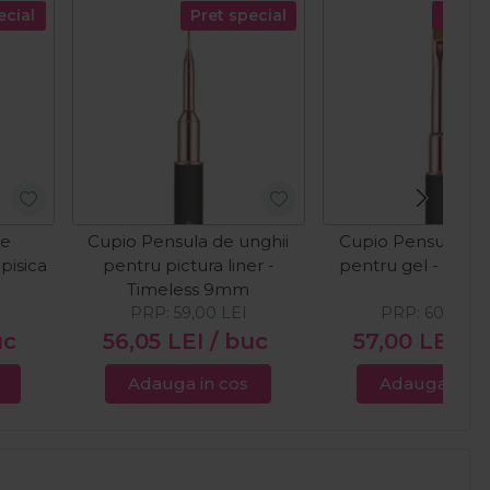
ecial
Pret special
Pret s
de
Cupio Pensula de unghii
Cupio Pensula de 
pisica
pentru pictura liner -
pentru gel - Time
Timeless 9mm
PRP:
59,00
LEI
PRP:
60,00
L
uc
56,05
LEI
/ buc
57,00
LEI
/ 
Adauga in cos
Adauga in c