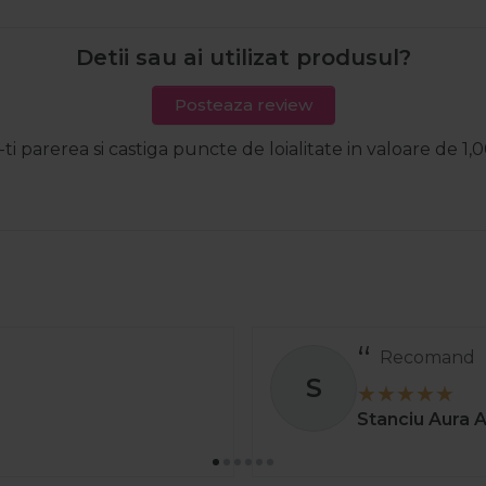
Detii sau ai utilizat produsul?
Posteaza review
-ti parerea si castiga puncte de loialitate in valoare de 1,0
Comanda a ve
S
greșit și au și
Stoica C
01 ap