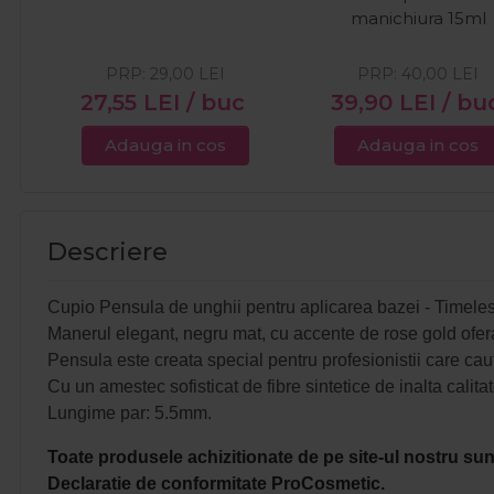
manichiura 15ml
PRP:
29,00
LEI
PRP:
40,00
LEI
27,55
LEI
/ buc
39,90
LEI
/ bu
Adauga in cos
Adauga in cos
Descriere
Cupio Pensula de unghii pentru aplicarea bazei - Timeless 
Manerul elegant, negru mat, cu accente de rose gold ofer
Pensula este creata special pentru profesionistii care cau
Cu un amestec sofisticat de fibre sintetice de inalta calita
Lungime par: 5.5mm.
Toate produsele achizitionate de pe site-ul nostru sunt
Declaratie de conformitate ProCosmetic.