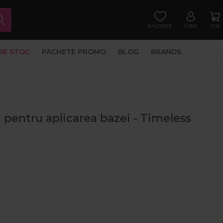
FAVORITE
CONT
COS
RE STOC
PACHETE PROMO
BLOG
BRANDS
 pentru aplicarea bazei - Timeless