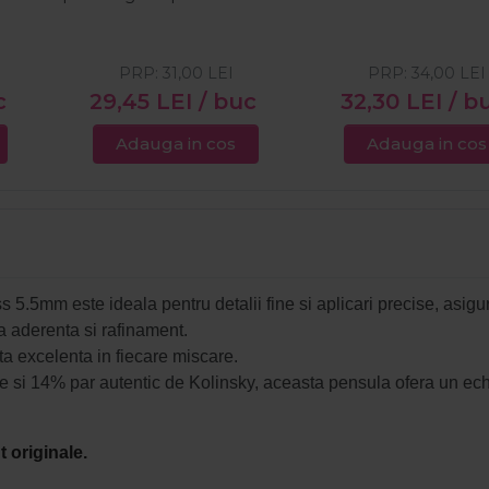
PRP:
31,00
LEI
PRP:
34,00
LEI
c
29,45
LEI
/ buc
32,30
LEI
/ b
Adauga in cos
Adauga in cos
5.5mm este ideala pentru detalii fine si aplicari precise, asigu
a aderenta si rafinament.
ta excelenta in fiecare miscare.
te si 14% par autentic de Kolinsky, aceasta pensula ofera un echilib
 originale.