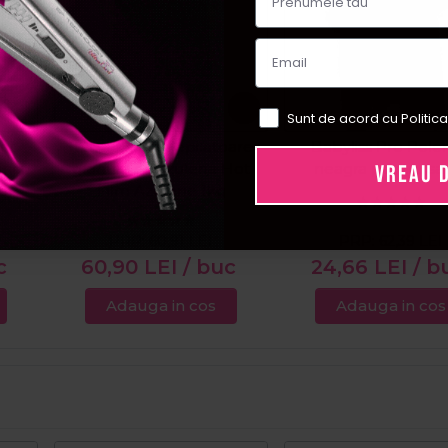
Sunt de acord cu Politica
Set
Italwax Ceara epilatoare
Babyliss Pro Peler
inci
granule cu azulena Hot
neagra pentru sa
VREAU 
ar
Film Azulene 1kg
PRP:
60,91
LEI
PRP:
62,39
LEI
c
60,90
LEI
/ buc
24,66
LEI
/ b
Adauga in cos
Adauga in cos