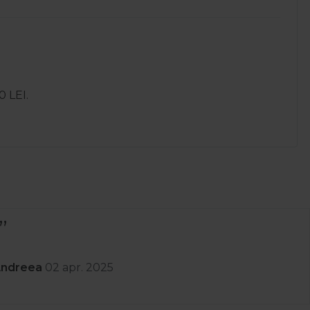
0 LEI.
nit rapid prompți cu lucruri de calitate am luat ceva
 retur .Recomand
r. 2025