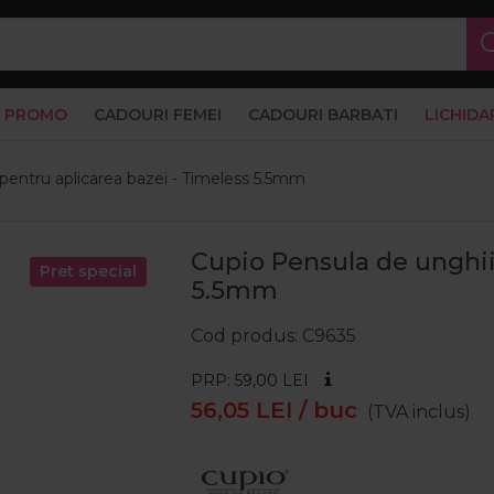
PROMO
CADOURI FEMEI
CADOURI BARBATI
LICHIDA
pentru aplicarea bazei - Timeless 5.5mm
Cupio Pensula de unghii
Pret special
5.5mm
Cod produs
C9635
PRP: 59,00
LEI
56,05
LEI
/ buc
(TVA inclus)