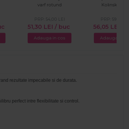
varf rotund
Kolinsky Nr. 
PRP:
54,00
LEI
PRP:
59,00
LE
uc
51,30
LEI
/ buc
56,05
LEI
/ 
Adauga in cos
Adauga in c
rand rezultate impecabile si de durata.
ru perfect intre flexibilitate si control.