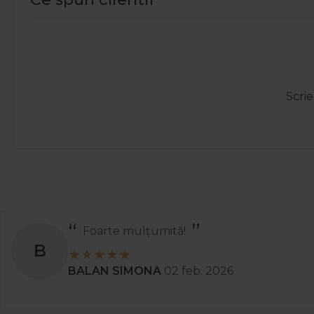
Scrie
Totul a decurs perfect și rapid.
A
Ady
01 apr. 2025