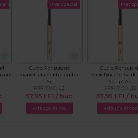
ial
Pret special
Pret sp
rf
Cupio Pensula de
Cupio Pensula 
emium
manichiura pentru ombre
manichiura limba de 
Art
Sculpt Art
PRP:
61,00
LEI
PRP:
61,00
LEI
c
57,95
LEI
/ buc
57,95
LEI
/ b
Adauga in cos
Adauga in cos