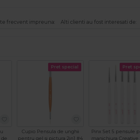
e frecvent impreuna:
Alti clienti au fost interesati de:
Pret special
Pret sp
ru
Cupio Pensula de unghii
Pinx Set 5 pensule 
 de
pentru gel si pictura 2in1 #4
manichiura Creativ