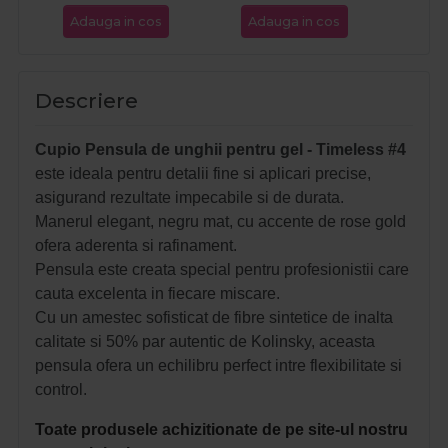
Adauga in cos
Adauga in cos
Ada
Descriere
Cupio Pensula de unghii pentru gel - Timeless #4
este ideala pentru detalii fine si aplicari precise,
asigurand rezultate impecabile si de durata.
Manerul elegant, negru mat, cu accente de rose gold
ofera aderenta si rafinament.
Pensula este creata special pentru profesionistii care
cauta excelenta in fiecare miscare.
Cu un amestec sofisticat de fibre sintetice de inalta
calitate si 50% par autentic de Kolinsky, aceasta
pensula ofera un echilibru perfect intre flexibilitate si
control.
Toate produsele achizitionate de pe site-ul nostru