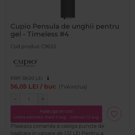
Cupio Pensula de unghii pentru
gel - Timeless #4
Cod produs
C9633
PRP: 59,00
LEI
56,05
LEI
/ buc
(TVA inclus)
−
+
Adauga in cos
Livrare estimata: marți 11 aug. - miercuri 12 aug.
Plaseaza comanda si castiga puncte de
loialitate in valoare de
1,12
LEI
Pentru a