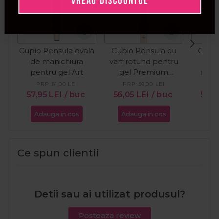
VREAU DISCOUNTUL
Cupio Pensula ovala
Cupio Pensula cu
Cupio
de manichiura
varf rotund pentru
ung
pentru gel Art
gel Premium
aplic
Kolinsky Nr. 6
Time
PRP:
61,00
LEI
PRP:
59,00
LEI
PR
57,95
LEI
/ buc
56,05
LEI
/ buc
56,0
Adauga in cos
Adauga in cos
Ada
Ce spun clientii
Detii sau ai utilizat produsul?
Posteaza review