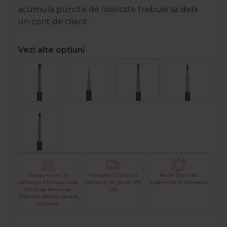
acumula puncte de loialitate trebuie sa detii
un cont de client.
Vezi alte optiuni
Creaza-ti cont si
Transport Gratuit La
Peste 29 ani de
primesti 2% inapoi sub
comenzi de peste 399
experienta in domeniu
forma de bonus de
LEI
fidelitate pentru fiecare
achizitie.