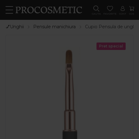
CAUTA
FAVORITE
CONT
COS
💅Unghii
Pensule manichiura
Cupio Pensula de unghii 
Pret special