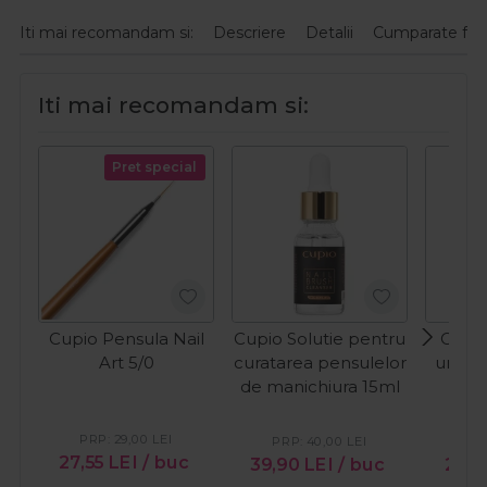
Iti mai recomandam si:
Descriere
Detalii
Cumparate fre
Iti mai recomandam si:
Pret special
Cupio Pensula Nail
Cupio Solutie pentru
Cupio
Art 5/0
curatarea pensulelor
unghii
de manichiura 15ml
pict
PRP:
29,00
LEI
PRP:
40,00
LEI
PR
27,55
LEI
/ buc
39,90
LEI
/ buc
29,4