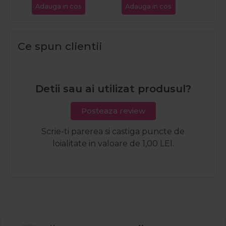
Adauga in cos
Adauga in cos
Ada
Ce spun clientii
Detii sau ai utilizat produsul?
Posteaza review
Scrie-ti parerea si castiga puncte de
loialitate in valoare de 1,00 LEI.