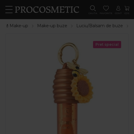
CAUTA
FAVORITE
CONT
COS
💄Make-up
Make-up buze
Luciu/Balsam de buze
Pret special