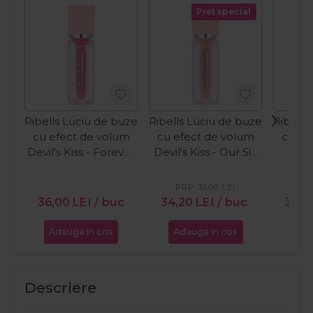
Pret special
Ribells Luciu de buze
Ribells Luciu de buze
Ribells
cu efect de volum
cu efect de volum
cu ef
Devil's Kiss - Forever
Devil's Kiss - Our Sin
Devil
Yours 15ml
15ml
In
PRP:
36,00
LEI
PR
36,00
LEI
/ buc
34,20
LEI
/ buc
34,
Adauga in cos
Adauga in cos
Ada
Descriere