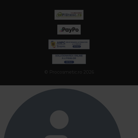
© Procosmetic.ro 2026