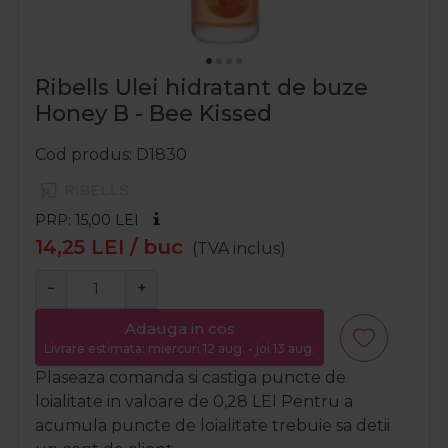
Ribells Ulei hidratant de buze
Honey B - Bee Kissed
Cod produs
D1830
PRP: 15,00
LEI
14,25
LEI
/ buc
(TVA inclus)
−
+
Adauga in cos
Livrare estimata: miercuri 12 aug. - joi 13 aug.
Plaseaza comanda si castiga puncte de
loialitate in valoare de
0,28
LEI
Pentru a
acumula puncte de loialitate trebuie sa detii