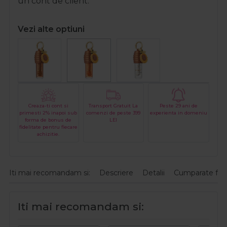
un cont de client.
Vezi alte optiuni
Creaza-ti cont si
Transport Gratuit La
Peste 29 ani de
primesti 2% inapoi sub
comenzi de peste 399
experienta in domeniu
forma de bonus de
LEI
fidelitate pentru fiecare
achizitie.
Iti mai recomandam si:
Descriere
Detalii
Cumparate fre
Iti mai recomandam si: