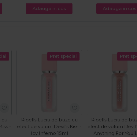
Adauga in cos
Adauga in cos
ial
Pret special
Pret sp
e cu
Ribells Luciu de buze cu
Ribells Luciu de bu
Kiss -
efect de volum Devil's Kiss -
efect de volum Devil's
Icy Inferno 15ml
Anything For You 