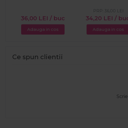
PRP:
36,00
LEI
36,00
LEI
/ buc
34,20
LEI
/ bu
Adauga in cos
Adauga in cos
Ce spun clientii
Scrie