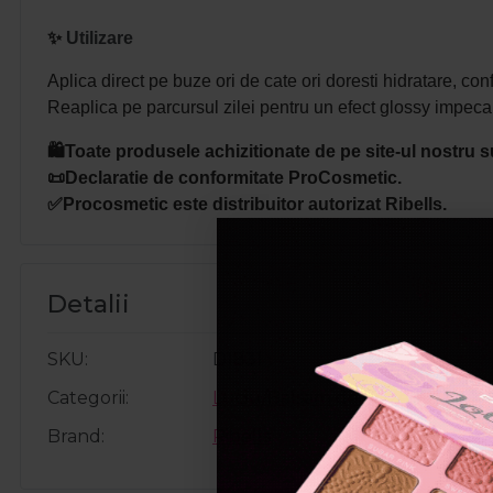
✨
Utilizare
Aplica direct pe buze ori de cate ori doresti hidratare, confo
Reaplica pe parcursul zilei pentru un efect glossy impecab
🛍️Toate produsele achizitionate de pe site-ul nostru s
📜Declaratie de conformitate ProCosmetic.
✅Procosmetic este distribuitor autorizat Ribells.
Detalii
SKU
D1831
Categorii
Luciu/Balsam de buze
Brand
Ribells