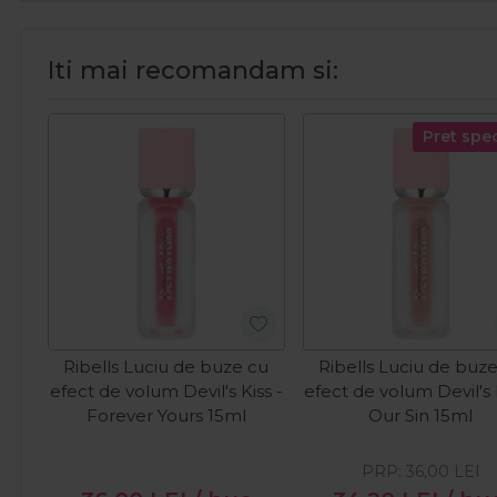
Iti mai recomandam si:
Pret spec
Ribells Luciu de buze cu
Ribells Luciu de buz
efect de volum Devil's Kiss -
efect de volum Devil's 
Forever Yours 15ml
Our Sin 15ml
PRP:
36,00
LEI