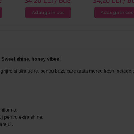
c
34,20
LEI
/ buc
34,20
LEI
/ b
Adauga in cos
Adauga in cos
: Sweet shine, honey vibes!
ijire si stralucire, pentru buze care arata mereu fresh, netede si 
uniforma.
uj pentru extra shine.
arelui.