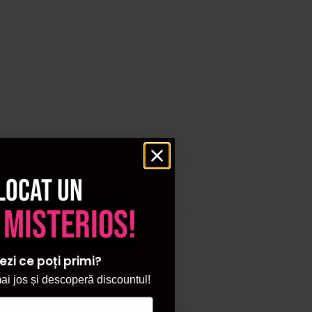
locat un
 misterios!
ezi ce poți primi?
i jos și descoperă discountul!