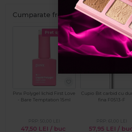
Cumparate frecvent impreuna:
Pret special
Pret spec
Pinx Polygel lichid First Love
Cupio Bit carbid cu dur
- Bare Temptation 15ml
fina F0513-F
PRP:
50,00
LEI
PRP:
61,00
LEI
47,50
LEI
/ buc
57,95
LEI
/ bu