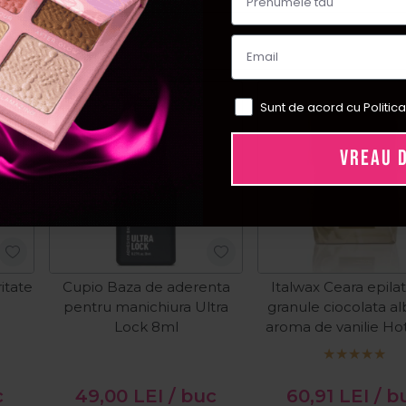
ial
Sunt de acord cu Politica
VREAU 
itate
Cupio Baza de aderenta
Italwax Ceara epila
pentru manichiura Ultra
granule ciocolata a
Lock 8ml
aroma de vanilie Ho
Ciocolata Alba 1
c
49,00
LEI
/ buc
60,91
LEI
/ b