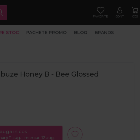
FAVORITE
CONT
COS
RE STOC
PACHETE PROMO
BLOG
BRANDS
e buze Honey B - Bee Glossed
auga in cos
arți 11 aug. - miercuri 12 aug.