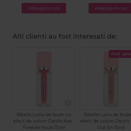
Adauga in cos
Adauga in cos
Alti clienti au fost interesati de:
Pret spec
Ribells Luciu de buze cu
Ribells Luciu de buz
efect de volum Devil's Kiss -
efect de volum Devil's 
Forever Yours 15ml
Our Sin 15ml