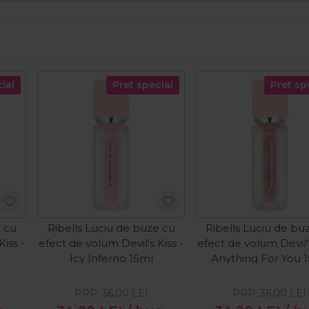
ial
Pret special
Pret sp
e cu
Ribells Luciu de buze cu
Ribells Luciu de bu
Kiss -
efect de volum Devil's Kiss -
efect de volum Devil's
Icy Inferno 15ml
Anything For You 
PRP:
36,00
LEI
PRP:
36,00
LEI