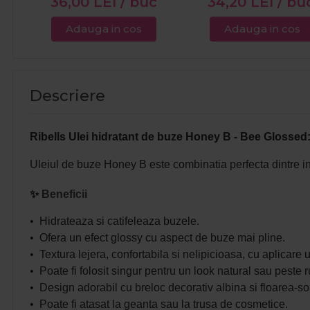
36,00
LEI
/ buc
34,20
LEI
/ bu
Adauga in cos
Adauga in cos
Descriere
Ribells Ulei hidratant de buze Honey B - Bee Glossed
Uleiul de buze Honey B este combinatia perfecta dintre ingr
✨
Beneficii
• Hidrateaza si catifeleaza buzele.
• Ofera un efect glossy cu aspect de buze mai pline.
• Textura lejera, confortabila si nelipicioasa, cu aplicare 
• Poate fi folosit singur pentru un look natural sau peste r
• Design adorabil cu breloc decorativ albina si floarea-so
• Poate fi atasat la geanta sau la trusa de cosmetice.