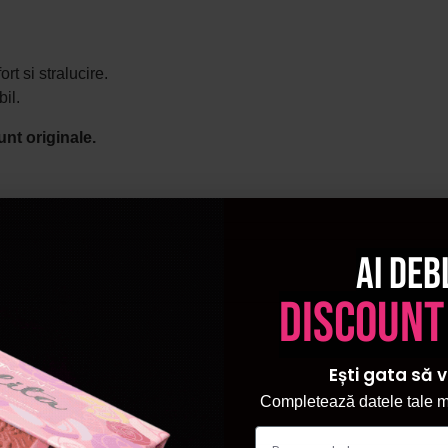
rt si stralucire.
il.
unt originale.
Ai deb
discount
Ești gata să v
Completează datele tale ma