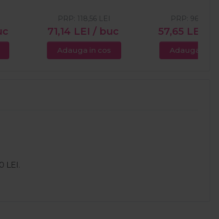
PRP:
118,56
LEI
PRP:
96,09
LE
uc
71,14
LEI
/ buc
57,65
LEI
/ 
Adauga in cos
Adauga in c
0 LEI.