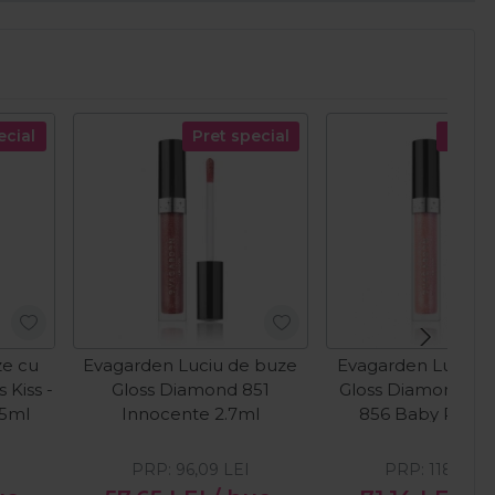
ecial
Pret special
Pret s
ze cu
Evagarden Luciu de buze
Evagarden Luciu 
 Kiss -
Gloss Diamond 851
Gloss Diamond Me
15ml
Innocente 2.7ml
856 Baby Pink 2
PRP:
96,09
LEI
PRP:
118,56
L