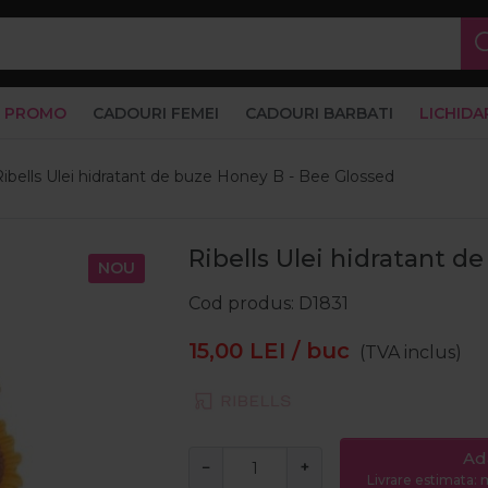
PROMO
CADOURI FEMEI
CADOURI BARBATI
LICHIDA
Ribells Ulei hidratant de buze Honey B - Bee Glossed
Ribells Ulei hidratant d
NOU
Cod produs
D1831
15,00
LEI
/ buc
(TVA inclus)
Ad
−
+
Livrare estimata: m