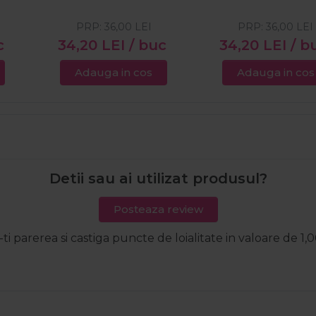
PRP:
36,00
LEI
PRP:
36,00
LEI
c
34,20
LEI
/ buc
34,20
LEI
/ b
Adauga in cos
Adauga in cos
Detii sau ai utilizat produsul?
Posteaza review
-ti parerea si castiga puncte de loialitate in valoare de 1,0