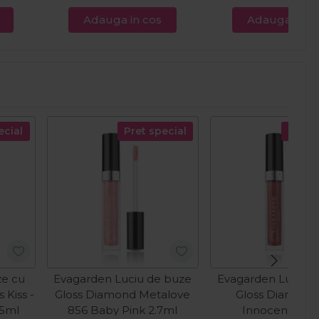
Adauga in cos
Adauga in c
ecial
Pret special
Pret s
ze cu
Evagarden Luciu de buze
Evagarden Luciu 
 Kiss -
Gloss Diamond Metalove
Gloss Diamond
15ml
856 Baby Pink 2.7ml
Innocente 2.7