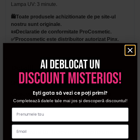
Lampa UV: 3 minute.
🛍️Toate produsele achizitionate de pe site-ul
nostru sunt originale.
📜Declaratie de conformitate ProCosmetic.
✅Procosmetic este distribuitor autorizat Pinx.
Ai deblocat un
Detalii
discount misterios!
SKU
D1923
Ești gata să vezi ce poți primi?
Categorii
Geluri de constructie
Completează datele tale mai jos și descoperă discountul!
Brand
Pinx
Cumparate frecvent impreuna: