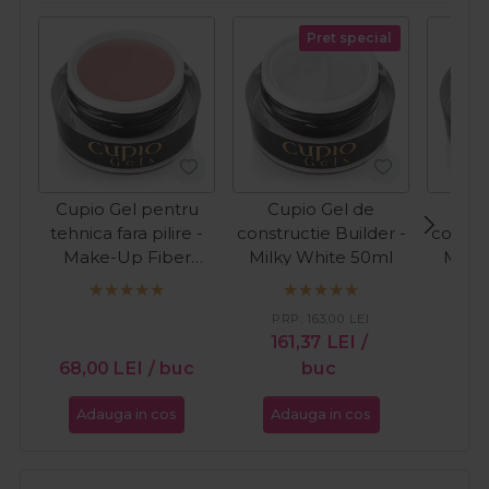
Pret special
Cupio Gel pentru
Cupio Gel de
Cup
tehnica fara pilire -
constructie Builder -
constru
Make-Up Fiber
Milky White 50ml
Milky
Natural 15ml
PRP:
163,00
LEI
PR
161,37
LEI
/
12
68,00
LEI
/ buc
buc
Adauga in cos
Adauga in cos
Ada