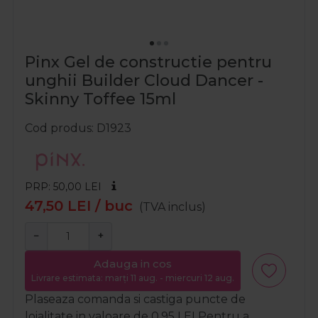
Pinx Gel de constructie pentru
unghii Builder Cloud Dancer -
Skinny Toffee 15ml
Cod produs
D1923
PRP: 50,00
LEI
47,50
LEI
/ buc
(TVA inclus)
−
+
Adauga in cos
Livrare estimata: marți 11 aug. - miercuri 12 aug.
Plaseaza comanda si castiga puncte de
loialitate in valoare de
0,95
LEI
Pentru a