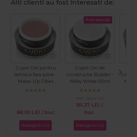
Alti clienti au fost interesati de:
Pret special
Cupio Gel pentru
Cupio Gel de
Cup
tehnica fara pilire -
constructie Builder -
constru
Make-Up Fiber
Milky White 50ml
Milky
Natural 15ml
PRP:
163,00
LEI
PR
161,37
LEI
/
12
68,00
LEI
/ buc
buc
Adauga in cos
Adauga in cos
Ada