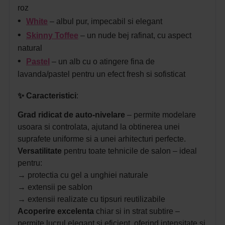
roz
•
White
– albul pur, impecabil si elegant
•
Skinny Toffee
– un nude bej rafinat, cu aspect
natural
•
Pastel
– un alb cu o atingere fina de
lavanda/pastel pentru un efect fresh si sofisticat
✨
Caracteristici
:
Grad rid
icat de auto-nivelare
– permite modelare
usoara si controlata, ajutand la obtinerea unei
suprafete uniforme si a unei arhitecturi perfecte.
Versatilitate
pentru toate tehnicile de salon – ideal
pentru:
→ protectia cu gel a unghiei naturale
→ extensii pe sablon
→ extensii realizate cu tipsuri reutilizabile
Acoperire excelenta
chiar si in strat subtire –
permite lucrul elegant si eficient, oferind intensitate si