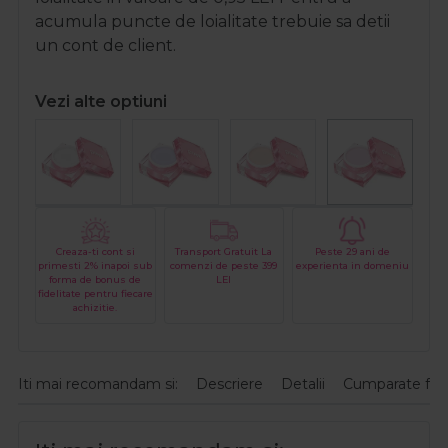
acumula puncte de loialitate trebuie sa detii
un cont de client.
Vezi alte optiuni
Creaza-ti cont si
Transport Gratuit La
Peste 29 ani de
primesti 2% inapoi sub
comenzi de peste 399
experienta in domeniu
forma de bonus de
LEI
fidelitate pentru fiecare
achizitie.
Iti mai recomandam si:
Descriere
Detalii
Cumparate fre