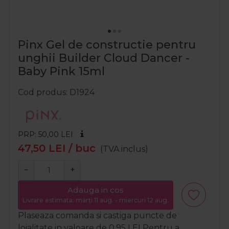
Pinx Gel de constructie pentru
unghii Builder Cloud Dancer -
Baby Pink 15ml
Cod produs
D1924
PRP: 50,00
LEI
47,50
LEI
/ buc
(TVA inclus)
−
+
Adauga in cos
Livrare estimata: marți 11 aug. - miercuri 12 aug.
Plaseaza comanda si castiga puncte de
loialitate in valoare de
0,95
LEI
Pentru a