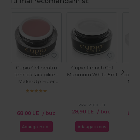
Iti mai recomandam si:
Cupio Gel pentru
Cupio French Gel
Cup
tehnica fara pilire -
Maximum White 5ml
constru
Make-Up Fiber
Milk
Natural 15ml
PRP:
29,00
LEI
PR
28,90
LEI
/ buc
68,00
LEI
/ buc
66,
Adauga in cos
Adauga in cos
Ada