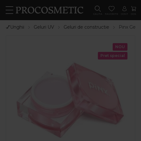
CAUTA
FAVORITE
CONT
COS
💅Unghii
Geluri UV
Geluri de constructie
Pinx Gel d
NOU
Pret special