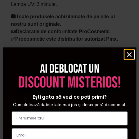
Lampa UV: 3 minute.
🛍️Toate produsele achizitionate de pe site-ul
nostru sunt originale.
📜Declaratie de conformitate ProCosmetic.
✅Procosmetic este distribuitor autorizat Pinx.
Ai deblocat un
Detalii
discount misterios!
SKU
D1924
Categorii
Geluri de constructie
Ești gata să vezi ce poți primi?
Brand
Pinx
Completează datele tale mai jos și descoperă discountul!
Cumparate frecvent impreuna: