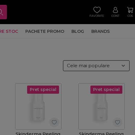
FAVORITE
CONT
COS
RE STOC
PACHETE PROMO
BLOG
BRANDS
Pret special
Pret special
Skinderma Peeling
Skinderma Peeling