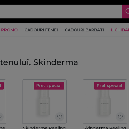
PROMO
CADOURI FEMEI
CADOURI BARBATI
LICHIDA
 tenului, Skinderma
l
Pret special
Pret special
une
Skinderma Peeling
Skinderma Peeling