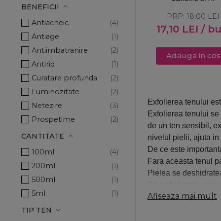
BENEFICII
PRP:
18,00
LEI
Antiacneic
17,10
LEI
/ b
Antiage
Antiimbatranire
Adauga in cos
Antirid
Curatare profunda
Luminozitate
Exfolierea tenului est
Netezire
Exfolierea tenului se
Prospetime
de un ten sensibil, e
Regenerare
CANTITATE
nivelul pielii, ajuta 
Revitalizare
De ce este important
100ml
Fara aceasta tenul par
200ml
Pielea se deshidratea
500ml
Se inchid porii, ceea
5ml
Afiseaza mai mult
Prin indepartarea cel
regenereaza, iar prod
TIP TEN
piele, ducand la dimi