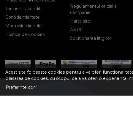
Regulamentul oficial al
Termeni si conditii
campaniei
Confidentialitate
Harta site
Marturiile clientilor
ANPC
Politica de Cookies
Solutionarea litigiilor
Acest site foloseste cookies pentru a va oferi functionalita
plasarea de cookies, cu scopul de a va oferi o experienta i
Preferinte cookie-uri