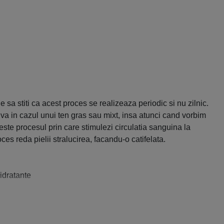
e sa stiti ca acest proces se realizeaza periodic si nu zilnic.
siva in cazul unui ten gras sau mixt, insa atunci cand vorbim
 este procesul prin care stimulezi circulatia sanguina la
ces reda pielii stralucirea, facandu-o catifelata.
idratante
, se indeparteaza impurtiatile de pe fata, pielea se
l de absorbtie. Cremele si serumurile vor patrunde mai bine in
ucitoare si frumoase,