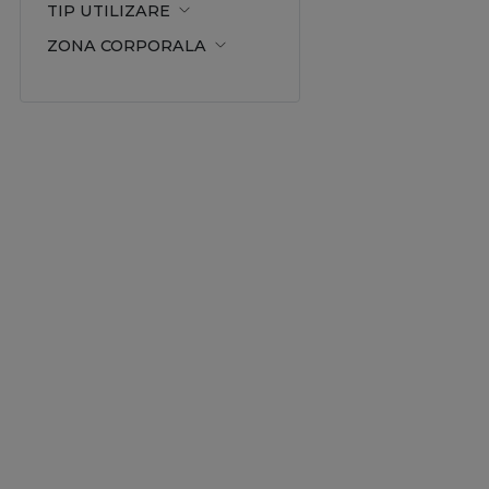
TIP UTILIZARE
Scrubul este cel mai c
ZONA CORPORALA
tipul de ten:
- Tenul normal are n
- Tenul uscat necesit
- Tenul gras/ mixt se
Cand realizezi exfolie
sensibila decat restu
Pe www.procosmetic.ro 
branduri profesionale,