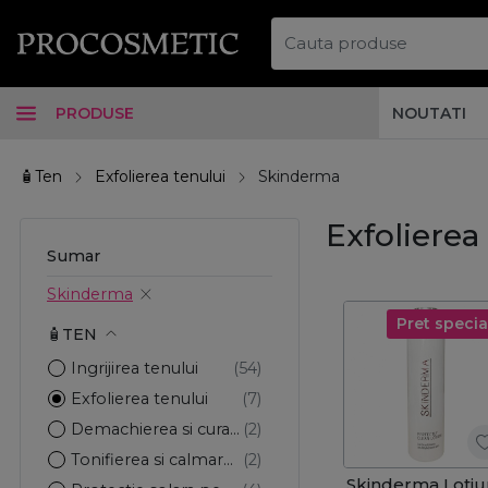
PRODUSE
NOUTATI
🧴Ten
Exfolierea tenului
Skinderma
Exfolierea
Sumar
Skinderma
Pret specia
🧴TEN
Ingrijirea tenului
Exfolierea tenului
Demachierea si curatarea tenului
Tonifierea si calmarea pielii
Skinderma Loti