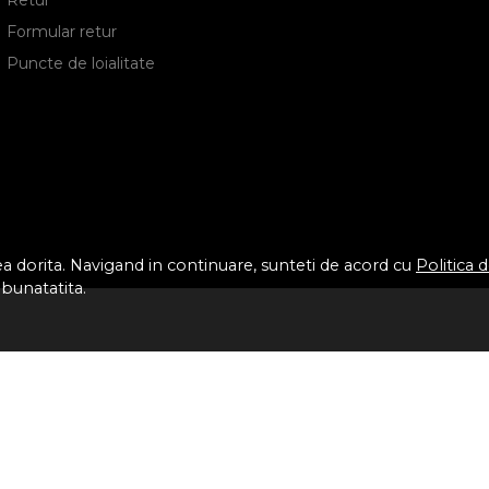
Formular retur
Puncte de loialitate
tea dorita. Navigand in continuare, sunteti de acord cu
Politica 
mbunatatita.