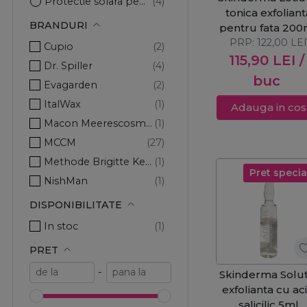
Protectie solara pentru ten
tonica exfoliant
BRANDURI
pentru fata 200
PRP:
122,00
LE
Cupio
115,90
LEI
/
Dr. Spiller
buc
Evagarden
ItalWax
Adauga in cos
Macon Meerescosmetic
MCCM
Methode Brigitte Kettner
Pret specia
NishMan
PureDerm
DISPONIBILITATE
Ribells
In stoc
Skinderma
PRET
Solanie
-
Skinderma Solut
exfolianta cu ac
salicilic 5ml