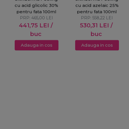
cu acid glicolic 30%
cu acid azelaic 25%
pentru fata 100ml
pentru fata 100ml
PRP:
465,00
LEI
PRP:
558,22
LEI
441,75
LEI
/
530,31
LEI
/
buc
buc
Adauga in cos
Adauga in cos