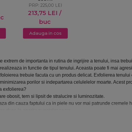
PRP:
225,00
LEI
213,75
LEI
/
uc
buc
Adauga in cos
e extrem de importanta in rutina de ingrijire a tenului, insa trebui
 realizeaza in functie de tipul tenului. Aceasta poate fi mai agre
xfoloierea trebuie facuta cu un produs delicat. Exfolierea tenului
in minimizarea porilor si indepartarea celulelelor moarte. Acest pro
a exfolierea?
e obosit, tern si lipsit de stralucire si luminozitate.
za din cauza faptului ca in piele nu vor mai patrunde cremele h
 ce duce la aparita punctelor negre.
ulelor moarte de la nivelul pielii, marimea porilor este diminuata
usele din rutina de ingrijire a tenului zilnica isi vor mari gradu
nuarea ridurilor si redarea aspectului unei pieli sanatoase, stral