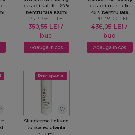
a
cu acid salicilic 20%
cu acid mandelic
ml
pentru fata 100ml
45% pentru fata
I
PRP:
369,00
LEI
PRP:
100ml
459,00
LEI
350,55
LEI
/
436,05
LEI
/
buc
buc
Adauga in cos
Adauga in cos
l
Pret special
ie
Skinderma Lotiune
id
tonica exfolianta
500ml