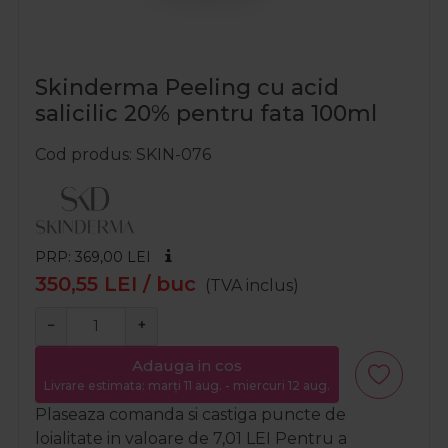
Skinderma Peeling cu acid
salicilic 20% pentru fata 100ml
Cod produs
SKIN-076
PRP: 369,00
LEI
350,55
LEI
/ buc
(TVA inclus)
−
+
Adauga in cos
Livrare estimata: marți 11 aug. - miercuri 12 aug.
Plaseaza comanda si castiga puncte de
loialitate in valoare de
7,01
LEI
Pentru a