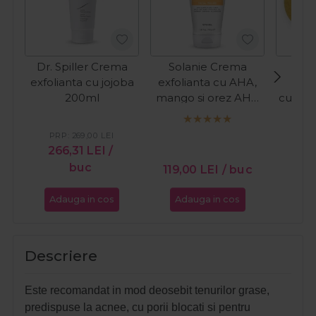
Dr. Spiller Crema
Solanie Crema
Sola
exfolianta cu jojoba
exfolianta cu AHA,
rot
200ml
mango si orez AHA
curata
Peeling Special
150ml
PRP:
269,00
LEI
266,31
LEI
/
buc
15,
119,00
LEI
/ buc
Adauga in cos
Adauga in cos
Ada
Descriere
Este recomandat in mod deosebit tenurilor grase,
predispuse la acnee, cu porii blocati si pentru