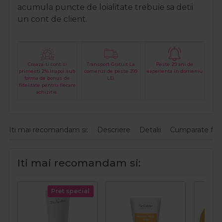
acumula puncte de loialitate trebuie sa detii
un cont de client.
Creaza-ti cont si
Transport Gratuit La
Peste 29 ani de
primesti 2% inapoi sub
comenzi de peste 399
experienta in domeniu
forma de bonus de
LEI
fidelitate pentru fiecare
achizitie.
Iti mai recomandam si:
Descriere
Detalii
Cumparate fre
Iti mai recomandam si:
Pret special