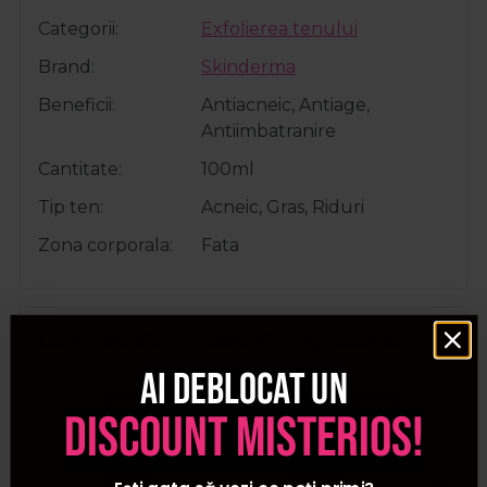
Categorii
Exfolierea tenului
Brand
Skinderma
Beneficii
Antiacneic, Antiage,
Antiimbatranire
Cantitate
100ml
Tip ten
Acneic, Gras, Riduri
Zona corporala
Fata
Cumparate frecvent impreuna:
Ai deblocat un
Pret special
Pret special
discount misterios!