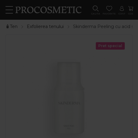
CAUTA
FAVORITE
CONT
COS
🧴Ten
Exfolierea tenului
Skinderma Peeling cu acid sal
Pret special