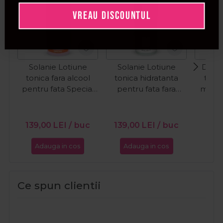
VREAU DISCOUNTUL
Solanie Lotiune
Solanie Lotiune
Dr. Sp
tonica fara alcool
tonica hidratanta
toni
pentru fata Special
pentru fata fara
medic
500ml
alcool Aloe Ginkgo
ten 
PR
500ml
12
139,00
LEI
/ buc
139,00
LEI
/ buc
Adauga in cos
Adauga in cos
Ada
Ce spun clientii