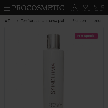
CAUTA
FAVORITE
CONT
COS
🧴Ten
Tonifierea si calmarea pielii
Skinderma Lotiune to
Pret special