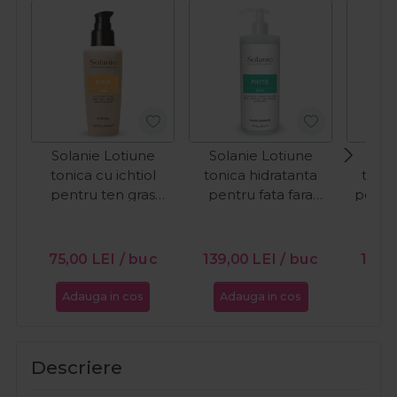
Solanie Lotiune
Solanie Lotiune
Sola
tonica cu ichtiol
tonica hidratanta
tonic
pentru ten gras
pentru fata fara
pentru
Special Black Tonic
alcool Aloe Ginkgo
125ml
500ml
75,00
LEI
/ buc
139,00
LEI
/ buc
139,
Adauga in cos
Adauga in cos
Ada
Descriere