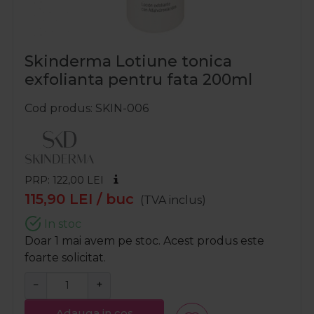
Skinderma Lotiune tonica
exfolianta pentru fata 200ml
Cod produs
SKIN-006
PRP: 122,00
LEI
115,90
LEI
/ buc
(TVA inclus)
In stoc
Doar 1 mai avem pe stoc. Acest produs este
foarte solicitat.
−
+
Adauga in cos