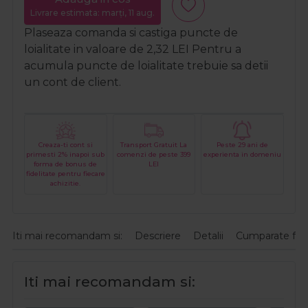
Livrare estimata: marți, 11 aug.
Plaseaza comanda si castiga puncte de
loialitate in valoare de
2,32
LEI
Pentru a
acumula puncte de loialitate trebuie sa detii
un cont de client.
Creaza-ti cont si
Transport Gratuit La
Peste 29 ani de
primesti 2% inapoi sub
comenzi de peste 399
experienta in domeniu
forma de bonus de
LEI
fidelitate pentru fiecare
achizitie.
Iti mai recomandam si:
Descriere
Detalii
Cumparate fre
Iti mai recomandam si: