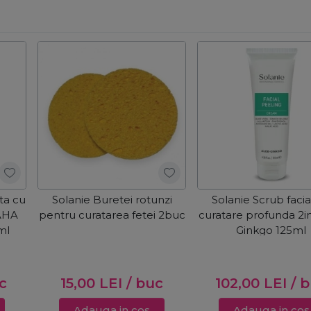
ta cu
Solanie Buretei rotunzi
Solanie Scrub facia
 AHA
pentru curatarea fetei 2buc
curatare profunda 2i
ml
Ginkgo 125ml
c
15,00
LEI
/ buc
102,00
LEI
/ 
Adauga in cos
Adauga in cos