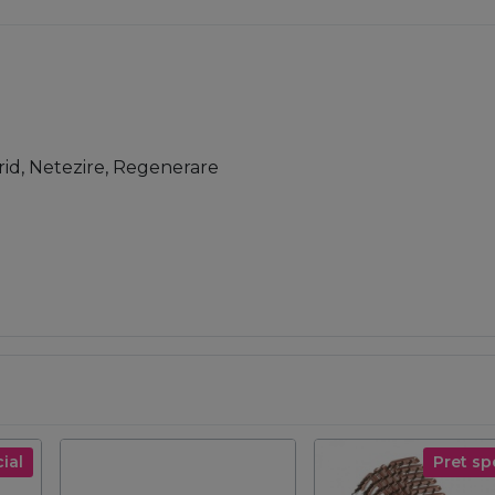
irid, Netezire, Regenerare
ial
Pret sp