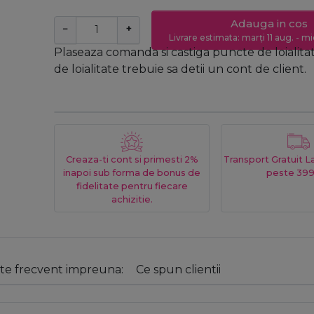
Adauga in cos
−
+
Livrare estimata: marți 11 aug. - mi
Plaseaza comanda si castiga puncte de loialita
de loialitate trebuie sa detii un cont de client.
Creaza-ti cont si primesti 2%
Transport Gratuit 
inapoi sub forma de bonus de
peste 399
fidelitate pentru fiecare
achizitie.
e frecvent impreuna:
Ce spun clientii