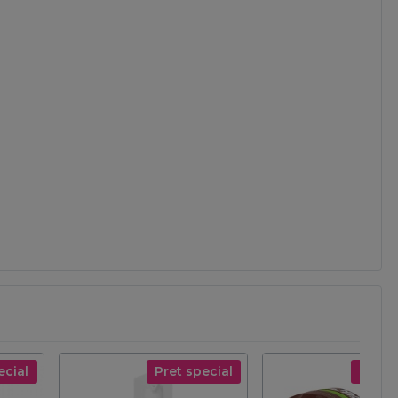
ecial
Pret special
Pret s