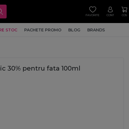
FAVORITE
CONT
COS
RE STOC
PACHETE PROMO
BLOG
BRANDS
lic 30% pentru fata 100ml