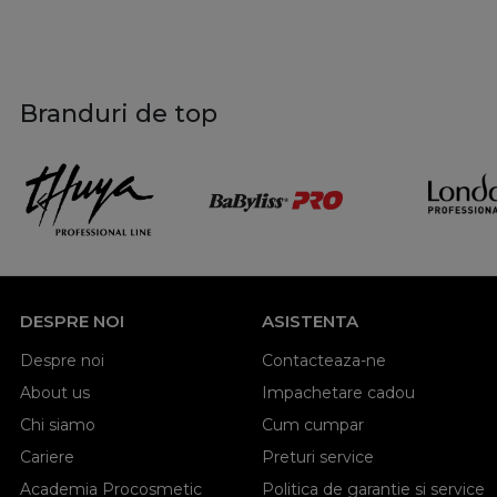
Branduri de top
DESPRE NOI
ASISTENTA
Despre noi
Contacteaza-ne
About us
Impachetare cadou
Chi siamo
Cum cumpar
Cariere
Preturi service
Academia Procosmetic
Politica de garantie si service