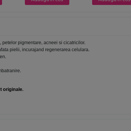
i, petelor pigmentare, acneei si cicatricilor.
fata pielii, incurajand regenerarea celulara.
gen.
mbatranire.
 originale.