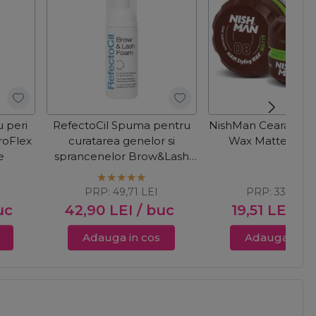
u peri
RefectoCil Spuma pentru
NishMan Ceara de 
ProFlex
curatarea genelor si
Wax Matte 08 1
e
sprancenelor Brow&Lash
Foam 45ml
PRP:
49,71
LEI
PRP:
33,00
LE
uc
42,90
LEI
/ buc
19,51
LEI
/ 
Adauga in cos
Adauga in c