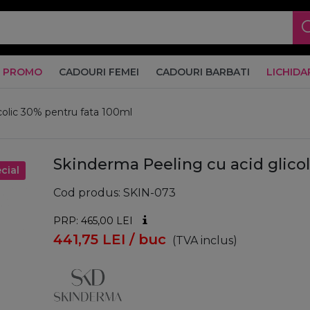
PROMO
CADOURI FEMEI
CADOURI BARBATI
LICHIDA
colic 30% pentru fata 100ml
Skinderma Peeling cu acid glico
cial
Cod produs
SKIN-073
PRP: 465,00
LEI
441,75
LEI
/ buc
(TVA inclus)