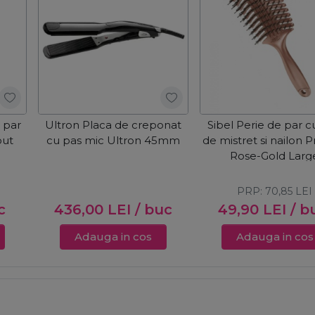
 par
Ultron Placa de creponat
Sibel Perie de par c
out
cu pas mic Ultron 45mm
de mistret si nailon 
Rose-Gold Larg
PRP:
70,85
LEI
c
436,00
LEI
/ buc
49,90
LEI
/ b
Adauga in cos
Adauga in cos