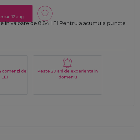
ercuri 12 aug.
te in valoare de
8,84
LEI
Pentru a acumula puncte
La comenzi de
Peste 29 ani de experienta in
 LEI
domeniu