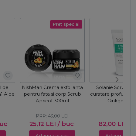
Pret special
l de
NishMan Crema exfolianta
Solanie Scrub fac
n1 Aloe
pentru fata si corp Scrub
curatare profunda 2
Apricot 300ml
Ginkgo 50m
PRP:
43,00
LEI
buc
25,12
LEI
/ buc
82,00
LEI
/ 
Adauga in cos
Adauga in c