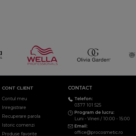
CONT CLIENT
CONTACT
Telefon:
Contul meu
0377 101 525
Inregistrare
Program de lucru:
Recuperare parola
Luni - Vineri / 10:00 - 15:00
Istoric comenzi
Email:
office@procosmetic.ro
Produse favorite