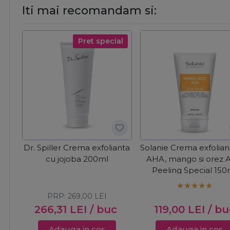
Iti mai recomandam si:
Pret special
Dr. Spiller Crema exfolianta
Solanie Crema exfolian
cu jojoba 200ml
AHA, mango si orez
Peeling Special 150
PRP:
269,00
LEI
266,31
LEI
/ buc
119,00
LEI
/ bu
Adauga in cos
Adauga in cos