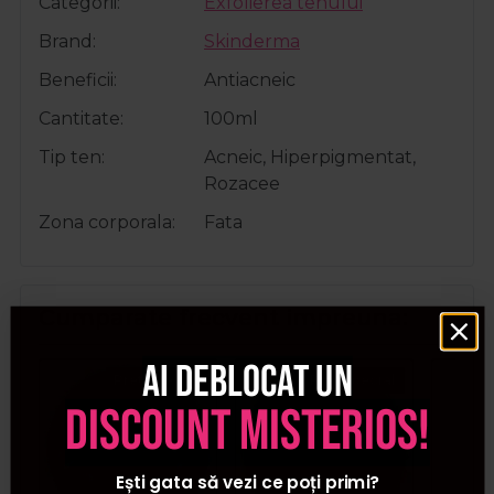
Categorii
Exfolierea tenului
Brand
Skinderma
Beneficii
Antiacneic
Cantitate
100ml
Tip ten
Acneic, Hiperpigmentat,
Rozacee
Zona corporala
Fata
Cumparate frecvent impreuna:
Ai deblocat un
Pret special
Pret special
discount misterios!
Ești gata să vezi ce poți primi?