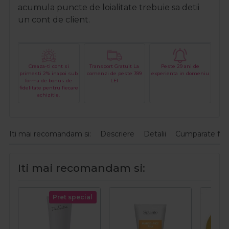
acumula puncte de loialitate trebuie sa detii
un cont de client.
Creaza-ti cont si
Transport Gratuit La
Peste 29 ani de
primesti 2% inapoi sub
comenzi de peste 399
experienta in domeniu
forma de bonus de
LEI
fidelitate pentru fiecare
achizitie.
Iti mai recomandam si:
Descriere
Detalii
Cumparate fre
Iti mai recomandam si:
Pret special