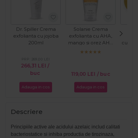
Dr. Spiller Crema
Solanie Crema
Sola
exfolianta cu jojoba
exfolianta cu AHA,
rot
200ml
mango si orez AHA
curata
Peeling Special
150ml
PRP:
269,00
LEI
266,31
LEI
/
buc
15,
119,00
LEI
/ buc
Adauga in cos
Adauga in cos
Ada
Descriere
Principiile active ale acidului azelaic includ calitati
bacteriostatice si inhiba productia de tirozinaza,