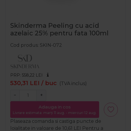
Skinderma Peeling cu acid
azelaic 25% pentru fata 100ml
Cod produs
SKIN-072
PRP: 558,22
LEI
530,31
LEI
/ buc
(TVA inclus)
−
+
Adauga in cos
Livrare estimata: marți 11 aug. - miercuri 12 aug.
Plaseaza comanda si castiga puncte de
loialitate in valoare de
10,61
LEI
Pentru a