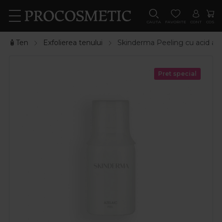
CAUTA
FAVORITE
CONT
COS
🧴Ten
Exfolierea tenului
Skinderma Peeling cu acid aze
Pret special