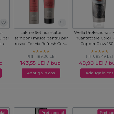
or
Lakme Set nuantator
Wella Professionals
 par
sampon+masca pentru par
nuantatoare Color 
sh
roscat Teknia Refresh Coral
Copper Glow 15
Red
PRP:
189,00
LEI
PRP:
82,49
LEI
c
143,55
LEI
/ buc
49,90
LEI
/ b
Adauga in cos
Adauga in cos
ial
Pret special
Pret sp