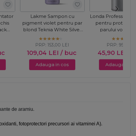
tator
Lakme Sampon cu
Londa Professiona
chis
pigment violet pentru par
pentru protectia c
ack
blond Teknia White Silver
parului vopsit C
1000ml
Radiance 100
PRP:
153,00
LEI
PRP:
95,18
LE
uc
109,04
LEI
/ buc
45,90
LEI
/ 
Adauga in cos
Adauga in c
nuante de aramiu.
xidanti, fotoprotectori precursori ai vitaminei A).