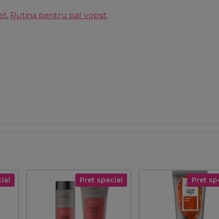
et
,
Rutina pentru par vopsit
ial
Pret special
Pret sp