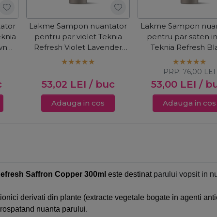
ator
Lakme Sampon nuantator
Lakme Sampon nuan
eknia
pentru par violet Teknia
pentru par saten in
wn
Refresh Violet Lavender
Teknia Refresh Bl
300ml
Coffee 300ml
PRP:
76,00
LEI
c
53,02
LEI
/ buc
53,00
LEI
/ b
Adauga in cos
Adauga in cos
efresh Saffron Copper 300ml
este destinat
parului vopsit in 
ionici derivati din plante (extracte vegetale bogate in agenti antio
prospatand nuanta parului.