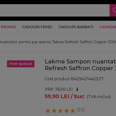
PROMO
CADOURI FEMEI
CADOURI BARBATI
LICHIDA
antator pentru par aramiu Teknia Refresh Saffron Copper 300
Lakme Sampon nuantato
Pret special
Refresh Saffron Copper
Cod produs
8429421442527
PRP: 76,00
LEI
59,90
LEI
/ buc
(TVA inclus)
[23]