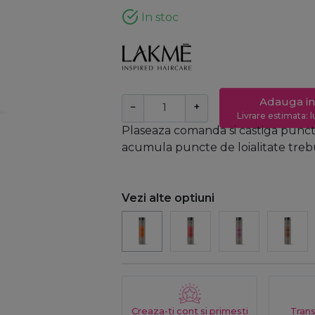
In stoc
Adauga in
−
+
Livrare estimata: l
Plaseaza comanda si castiga puncte
acumula puncte de loialitate trebui
Vezi alte optiuni
Creaza-ti cont si primesti
Trans