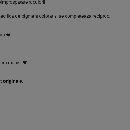
improspatare a culorii.
pecifica de pigment colorat si se completeaza reciproc.
hon ❤️
niu inchis. 🖤
 originale.