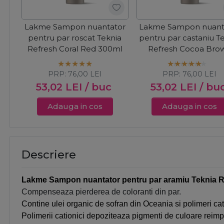
Lakme Sampon nuantator
Lakme Sampon nuant
pentru par roscat Teknia
pentru par castaniu T
Refresh Coral Red 300ml
Refresh Cocoa Bro
300ml
PRP:
76,00
LEI
PRP:
76,00
LEI
53,02
LEI
/ buc
53,02
LEI
/ bu
Adauga in cos
Adauga in cos
Descriere
Lakme Sampon nuantator pentru par aramiu Teknia R
Compenseaza pierderea de coloranti din par.
Contine ulei organic de sofran din Oceania si
polimeri cat
Polimerii cationici depoziteaza pigmenti de culoare reim