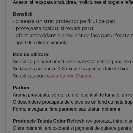
Acesta isi recapata stralucirea, moliciunea si bogatia reflex
Beneficii
:
- creeaza un strat protector pe firul de par;
- protejeaza scalpul si repara parul;
- efect antioxidant si emolient ce lasa parul foarte
- aport de culoare vibranta.
Mod de utilizare
:
Se aplica pe parul umed si se maseaza delicat pana se 
Se lasa sa actioneze 1-3 minute si apoi se clateste bine.
Se aplica apoi
masca Saffron Copper
.
Parfum
:
Aroma proaspata, verde, cu ulei esential de lamaie, un re
O deschidere proaspata de citrice pe un fond cu note trop
Formula vegana, fara parabeni sau uleiuri minerale.
Produsele Teknia Color Refresh
revigoreaza, intretin s
Ofera nutrienti, antioxidanti si pigmenti de culoare pentru 