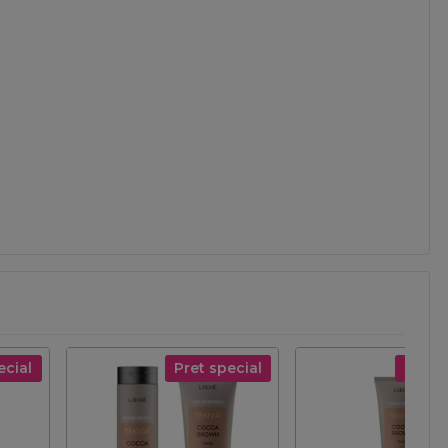
ecial
Pret special
Pret s