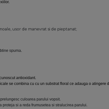
iilor.
 moale, usor de manevrat si de pieptanat;
obtine spuma.
cunoscut antioxidant.
icale se combina cu cu un substrat floral ce adauga o atingere d
i prelungesc culoarea parului vopsit.
a proteja si a reda frumusetea si stralucirea parului.