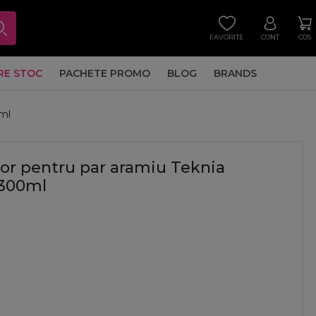
FAVORITE
CONT
COS
RE STOC
PACHETE PROMO
BLOG
BRANDS
ml
r pentru par aramiu Teknia
 300ml