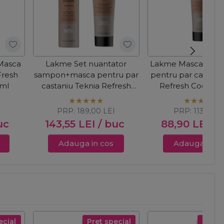
 Masca
Lakme Set nuantator
Lakme Masca nuan
Fresh
sampon+masca pentru par
pentru par castani
0ml
castaniu Teknia Refresh
Refresh Cocoa 
Cocoa Brown
250ml
PRP:
189,00
LEI
PRP:
113,00
L
uc
143,55
LEI
/ buc
88,90
LEI
/ 
Adauga in cos
Adauga in c
ecial
Pret special
Pret s