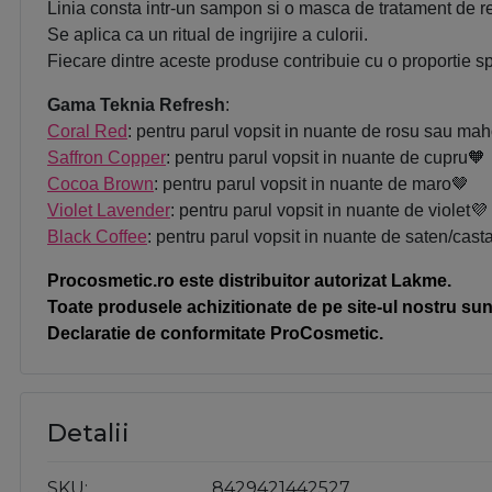
Linia consta intr-un sampon si o masca de tratament de re
Se aplica ca un ritual de ingrijire a culorii.
Fiecare dintre aceste produse contribuie cu o proportie s
Gama Teknia Refresh
:
Coral Red
: pentru parul vopsit in nuante de rosu sau ma
Saffron Copper
: pentru parul vopsit in nuante de cupru🧡
Cocoa Brown
: pentru parul vopsit in nuante de maro🤎
Violet Lavender
: pentru parul vopsit in nuante de violet💜
Black Coffee
: pentru parul vopsit in nuante de saten/casta
Procosmetic.ro este distribuitor autorizat Lakme.
Toate produsele achizitionate de pe site-ul nostru sunt
Declaratie de conformitate ProCosmetic.
Detalii
SKU
8429421442527