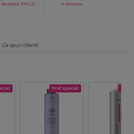
 de peste 399 LEI
in domeniu
Ce spun clientii
ecial
Pret special
Pret s