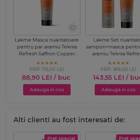
Lakme Masca nuantatoare
Lakme Set nuantat
pentru par aramiu Teknia
sampon+masca pentru
Refresh Saffron Copper
aramiu Teknia Refre
250ml
Saffron Copper
PRP:
113,00
LEI
PRP:
189,00
LEI
88,90
LEI
/ buc
143,55
LEI
/ bu
Adauga in cos
Adauga in cos
Alti clienti au fost interesati de:
Pret special
Pret spec