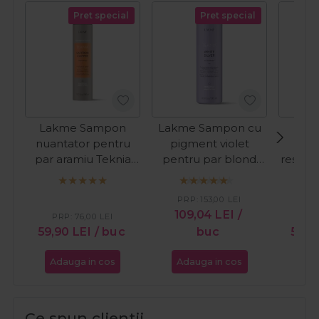
Pret special
Pret special
Lakme Sampon
Lakme Sampon cu
Fan
nuantator pentru
pigment violet
hi
par aramiu Teknia
pentru par blond
restru
Refresh Saffron
Teknia White Silver
par us
Copper 300ml
1000ml
PRP:
153,00
LEI
109,04
LEI
/
PRP:
76,00
LEI
PR
59,90
LEI
/ buc
buc
54,
Adauga in cos
Adauga in cos
Ada
Ce spun clientii