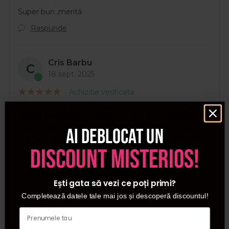
Super bun ,merită
Raspunde
Cris Barbu
C
18 sept. 2025
Achizitie verificata
Este un sampon foarte pigmentat extrem de bun
pentru intretinerea roscatului. Parul arata proaspat
vopsit dupa fiecare spalare, mai ales ca parul rosu
Ai deblocat un
vopsit, in general se duce foarte repede la spalat si nu
discount misterios!
mai arata bine in timp.
Raspunde
Ești gata să vezi ce poți primi?
Completează datele tale mai jos și descoperă discountul!
Roxana Carmen Liseanu
R
13 dec. 2024