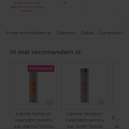
forma de bonus de
LEI
fidelitate pentru fiecare
achizitie.
Iti mai recomandam si:
Descriere
Detalii
Cumparate fre
Iti mai recomandam si:
Pret special
Lakme Sampon
Lakme Sampon
Lak
nuantator pentru
nuantator pentru
nuant
par aramiu Teknia
par violet Teknia
par ca