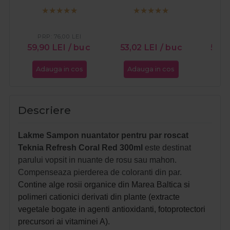
Refresh Saffron
Refresh Violet
Ref
Copper 300ml
Lavender 300ml
Br
PRP:
76,00
LEI
PR
59,90
LEI
/ buc
53,02
LEI
/ buc
53,0
Adauga in cos
Adauga in cos
Ada
Descriere
Lakme Sampon nuantator pentru par roscat
Teknia Refresh Coral Red 300ml
este destinat
parului vopsit in nuante de rosu sau mahon.
Compenseaza pierderea de coloranti din par.
Contine
alge rosii organice din Marea Baltica
si
polimeri cationici derivati din plante (extracte
vegetale bogate in agenti antioxidanti, fotoprotectori
precursori ai vitaminei A).