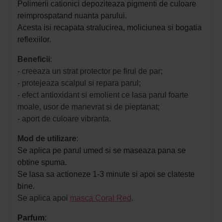
Polimerii cationici depoziteaza pigmenti de culoare
reimprospatand nuanta parului.
Acesta isi recapata stralucirea, moliciunea si bogatia
reflexiilor.
Beneficii
:
- creeaza un strat protector pe firul de par;
- protejeaza scalpul si repara parul;
- efect antioxidant si emolient ce lasa parul foarte
moale, usor de manevrat si de pieptanat;
- aport de culoare vibranta.
Mod de utilizare
:
Se aplica pe parul umed si se maseaza pana se
obtine spuma.
Se lasa sa actioneze 1-3 minute si apoi se clateste
bine.
Se aplica apoi
masca Coral Red
.
Parfum
: