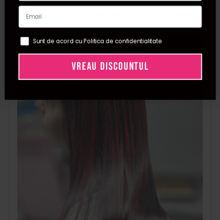
Achizitie verificata
Este superrr , cu acest șampon îmi întrețin de acasă
șuvițele roșcate
Sunt de acord cu Politica de confidentialitate
VREAU DISCOUNTUL