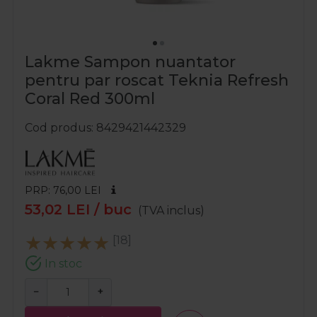
Lakme Sampon nuantator
pentru par roscat Teknia Refresh
Coral Red 300ml
Cod produs
8429421442329
PRP: 76,00
LEI
53,02
LEI
/ buc
(TVA inclus)
[18]
In stoc
−
+