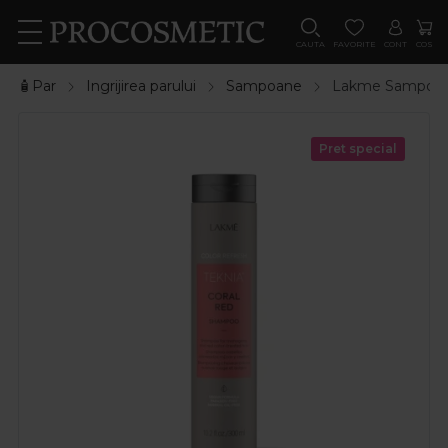
CAUTA
FAVORITE
CONT
COS
🧴Par
Ingrijirea parului
Sampoane
Lakme Sampon nu
Pret special