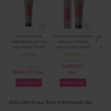
Lakme Masca
Lakme Set nuantator
Lakme 
nuantatoare pentru
sampon+masca
sam
par roscat Teknia
pentru par roscat
pentr
Refresh Coral Red
Teknia Refresh Coral
Tek
250ml
Red
Saff
PRP:
189,00
LEI
PR
143,55
LEI
/
14
PRP:
113,00
LEI
85,30
LEI
/ buc
buc
Adauga in cos
Adauga in cos
Ada
Alti clienti au fost interesati de: