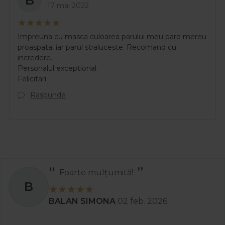
B
17 mai 2022
Impreuna cu masca culoarea parului meu pare mereu
proaspata, iar parul straluceste. Recomand cu
incredere.
Personalul exceptional.
Felicitari
Raspunde
Recomand
S
Stanciu Aura Andreea
02 apr. 2025