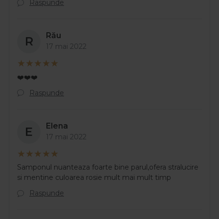
Raspunde
Rău
R
17 mai 2022
❤️❤️❤️
Raspunde
Elena
E
17 mai 2022
Samponul nuanteaza foarte bine parul,ofera stralucire
si mentine culoarea rosie mult mai mult timp
Raspunde