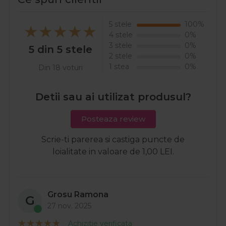
5 stele
100%
4 stele
0%
3 stele
0%
5 din 5 stele
2 stele
0%
1 stea
0%
Din 18 voturi
Detii sau ai utilizat produsul?
Posteaza review
Scrie-ti parerea si castiga puncte de
loialitate in valoare de 1,00 LEI.
Grosu Ramona
G
27 nov. 2025
Achizitie verificata