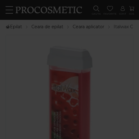
CAUTA
FAVORITE
CONT
COS
🍯Epilat
Ceara de epilat
Ceara aplicator
Italwax Cea