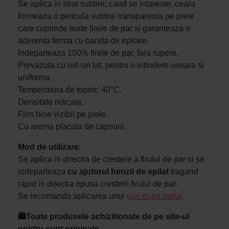
Se aplica in strat subtire; c
and se intareste, ceara
formeaza o pelicula subtire transparenta pe piele
care cuprinde toate firele de par si garanteaza o
aderenta ferma cu banda de epilare.
Indeparteaza 100% firele de par, fara rupere.
Prevazuta cu roll-on lat, pentru o intindere usoara si
uniforma.
Temperatura de topire: 40°C.
Densitate ridicata.
Film bine vizibil pe piele.
Cu aroma placuta de capsuni.
Mod de utilizare
:
Se aplica in directia de crestere a firului de par si se
indeparteaza
cu ajutorul benzii de epilat
tragand
rapid in
directia opusa cresterii firului de par.
Se recomanda aplicarea unui
ulei dupa epilat
.
🛍️Toate produsele achizitionate de pe site-ul
nostru sunt originale.