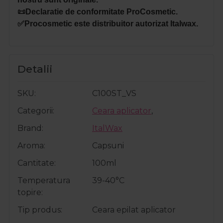
📜Declaratie de conformitate ProCosmetic.
✅Procosmetic este distribuitor autorizat Italwax.
Detalii
SKU
C100ST_VS
Categorii
Ceara aplicator
,
Brand
ItalWax
Aroma
Capsuni
Cantitate
100ml
Temperatura
39-40°C
topire
Tip produs
Ceara epilat aplicator