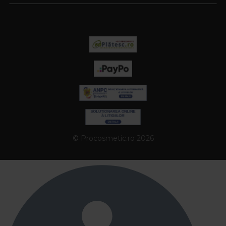
© Procosmetic.ro 2026