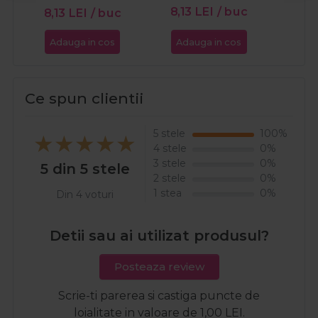
8,13
LEI
/ buc
8,13
LEI
/ buc
8,5
Adauga in cos
Adauga in cos
Ada
Ce spun clientii
5 stele
100%
4 stele
0%
3 stele
0%
5 din 5 stele
2 stele
0%
1 stea
0%
Din 4 voturi
Detii sau ai utilizat produsul?
Posteaza review
Scrie-ti parerea si castiga puncte de
loialitate in valoare de 1,00 LEI.