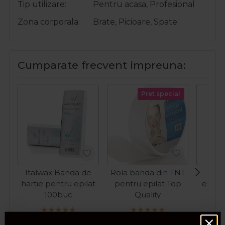
Tip utilizare
Pentru acasa, Profesional
Zona corporala
Brate, Picioare, Spate
Cumparate frecvent impreuna:
Pret special
Italwax Banda de
Rola banda din TNT
Ita
hartie pentru epilat
pentru epilat Top
epila
100buc
Quality
pe
sensi
Or
PRP:
42,29
LEI