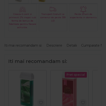
Creaza-ti cont si
Transport Gratuit La
Peste 29 ani de
primesti 2% inapoi sub
comenzi de peste 399
experienta in domeniu
forma de bonus de
LEI
fidelitate pentru fiecare
achizitie.
Iti mai recomandam si:
Descriere
Detalii
Cumparate fre
Iti mai recomandam si:
Pret special