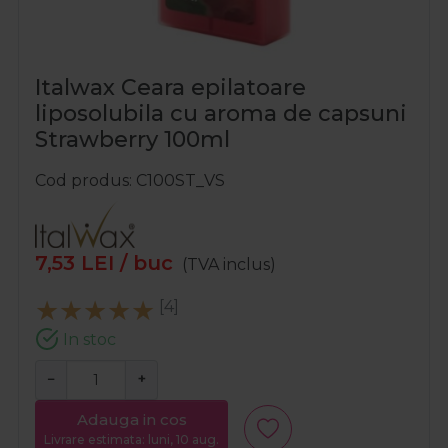
Italwax Ceara epilatoare
liposolubila cu aroma de capsuni
Strawberry 100ml
Cod produs
C100ST_VS
7,53
LEI
/ buc
(TVA inclus)
[4]
In stoc
−
+
Adauga in cos
Livrare estimata: luni, 10 aug.