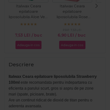
Italwax Ceara
Italwax Ceara
Ita
epilatoare
epilatoare
e
liposolubila Aloe Vera
liposolubila Rose
lipo
100ml
100ml
arom
Ban
PRP:
7,53
LEI
7,53
LEI
/ buc
6,90
LEI
/ buc
7,5
Adauga in cos
Adauga in cos
Ada
Descriere
Italwax Ceara epilatoare liposolubila Strawberry
100ml
este recomandata pentru indepartarea c
u
eficienta a parului scurt, gros si aspru de pe zone
mari (spate, picioare, brate).
Are un continut ridicat de dioxid de titan pentru o
aderenta avansata.