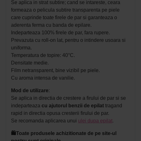
Se aplica in strat subtire; c
and se intareste, ceara
formeaza o pelicula subtire transparenta pe piele
care cuprinde toate firele de par si garanteaza o
aderenta ferma cu banda de epilare.
Indeparteaza 100% firele de par, fara rupere.
Prevazuta cu roll-on lat, pentru o intindere usoara si
uniforma.
Temperatura de topire: 40°C.
Densitate medie.
Film netransparent, bine vizibil pe piele.
Cu aroma intensa de vanilie.
Mod de utilizare
:
Se aplica in directia de crestere a firului de par si se
indeparteaza
cu ajutorul benzii de epilat
tragand
rapid in
directia opusa cresterii firului de par.
Se recomanda aplicarea unui
ulei dupa epilat
.
🛍️Toate produsele achizitionate de pe site-ul
nostru sunt originale.