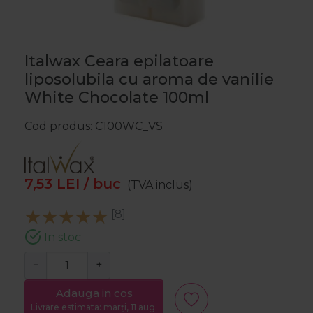
Italwax Ceara epilatoare
liposolubila cu aroma de vanilie
White Chocolate 100ml
Cod produs
C100WC_VS
7,53
LEI
/ buc
(TVA inclus)
[8]
In stoc
−
+
Adauga in cos
Livrare estimata: marți, 11 aug.