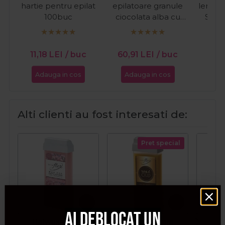
hartie pentru epilat
epilatoare granule
lemn p
100buc
ciocolata alba cu
Stan
aroma de vanilie Hot
Film Ciocolata Alba
1kg
11,18
LEI
/ buc
60,91
LEI
/ buc
13,2
Adauga in cos
Adauga in cos
Ada
Alti clienti au fost interesati de:
Pret special
Ai deblocat un
Italwax Ceara
Italwax Ceara
Ita