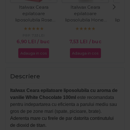
Italwax Ceara
Italwax Ceara
Ita
epilatoare
epilatoare
e
liposolubila Rose
liposolubila Honey
liposo
100ml
100ml
PRP:
7,53
LEI
6,90
LEI
/ buc
7,53
LEI
/ buc
7,5
Adauga in cos
Adauga in cos
Ada
Descriere
Italwax Ceara epilatoare liposolubila cu aroma de
vanilie White Chocolate 100ml
este recomandata
pentru indepartarea c
u eficienta a parului mediu sau
gros de pe zone mari (spate, picioare, brate).
Aderenta mare cu firele de par datorita continutului
de dioxid de titan.