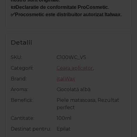
📜Declaratie de conformitate ProCosmetic.
✅Procosmetic este distribuitor autorizat Italwax.
Detalii
SKU
C100WC_VS
Categorii
Ceara aplicator
,
Brand
ItalWax
Aroma
Ciocolată albă
Beneficii
Piele matasoasa, Rezultat
perfect
Cantitate
100ml
Destinat pentru
Epilat