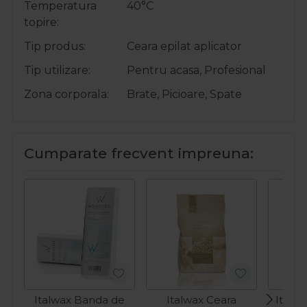
Temperatura
40°C
topire
Tip produs
Ceara epilat aplicator
Tip utilizare
Pentru acasa, Profesional
Zona corporala
Brate, Picioare, Spate
Cumparate frecvent impreuna:
Italwax Banda de
Italwax Ceara
Italw