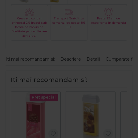
Creaza-ti cont si
Transport Gratuit La
Peste 29 ani de
primesti 2% inapoi sub
comenzi de peste 399
experienta in domeniu
forma de bonus de
LEI
fidelitate pentru fiecare
achizitie.
Iti mai recomandam si:
Descriere
Detalii
Cumparate fre
Iti mai recomandam si:
Pret special