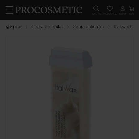
CAUTA
FAVORITE
CONT
COS
🍯Epilat
Ceara de epilat
Ceara aplicator
Italwax Cea