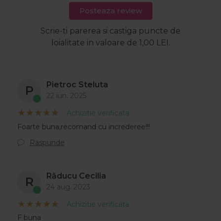
Posteaza review
Scrie-ti parerea si castiga puncte de
loialitate in valoare de 1,00 LEI.
Pietroc Steluta
P
22 iun. 2025
Achizitie verificata
Foarte buna,recomand cu increderee!!!
Raspunde
Răducu Cecilia
R
24 aug. 2023
Achizitie verificata
F buna