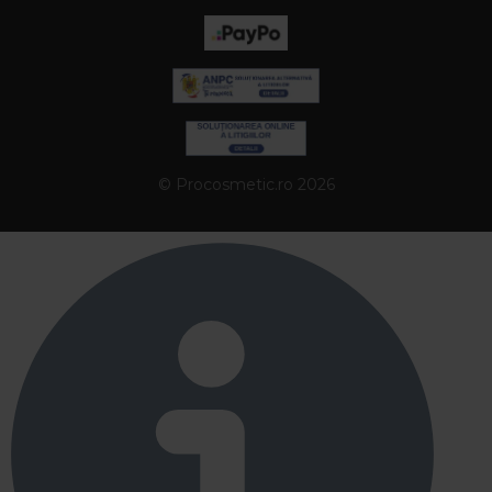
© Procosmetic.ro 2026