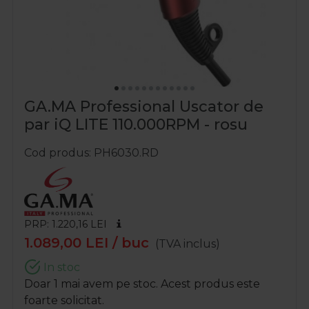
GA.MA Professional Uscator de
par iQ LITE 110.000RPM - rosu
Cod produs
PH6030.RD
PRP: 1.220,16
LEI
1.089,00
LEI
/ buc
(TVA inclus)
In stoc
Doar 1 mai avem pe stoc. Acest produs este
foarte solicitat.