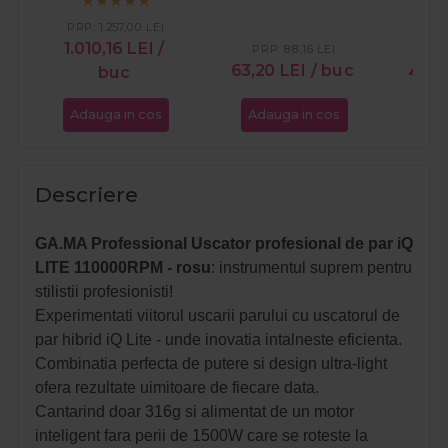
PRP:
1.257,00
LEI
1.010,16
LEI
/
PRP:
88,16
LEI
P
63,20
LEI
/ buc
buc
46,
Adauga in cos
Adauga in cos
Ada
Descriere
GA.MA Professional Uscator profesional de par iQ
LITE 110000RPM - rosu
: instrumentul suprem pentru
stilistii profesionisti!
Experimentati viitorul uscarii parului cu uscatorul de
par hibrid iQ Lite - unde inovatia intalneste eficienta.
Combinatia perfecta de putere si design ultra-light
ofera rezultate uimitoare de fiecare data.
Cantarind doar 316g si alimentat de un motor
inteligent fara perii de 1500W care se roteste la