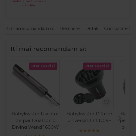
fidelitate pentru fiecare
achizitie.
Iti mai recomandam si:
Descriere
Detalii
Cumparate fre
Iti mai recomandam si:
Pret special
Pret special
Babyliss Pro Uscator
Babyliss Pro Difuzor
Babyli
de par Dual Ionic
universal 3in1 D05E
pentru
Drying Wand 1600W
par Ex
V