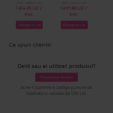
120.000RPM
PRP:
1.699,00
LEI
PRP:
1.650,00
LEI
1.614,05
LEI
/
1.297,89
LEI
/
buc
buc
Adauga in cos
Adauga in cos
Ce spun clientii
Detii sau ai utilizat produsul?
Posteaza review
Scrie-ti parerea si castiga puncte de
loialitate in valoare de 1,00 LEI.