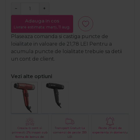
−
+
Adauga in cos
Livrare estimata: marți, 11 aug.
Plaseaza comanda si castiga puncte de
loialitate in valoare de
21,78
LEI
Pentru a
acumula puncte de loialitate trebuie sa detii
un cont de client.
Vezi alte optiuni
Creaza-ti cont si
Transport Gratuit La
Peste 29 ani de
primesti 2% inapoi sub
comenzi de peste 399
experienta in domeniu
forma de bonus de
LEI