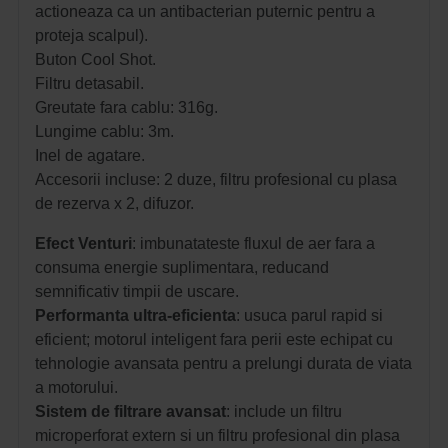
actioneaza ca un antibacterian puternic pentru a
proteja scalpul).
Buton Cool Shot.
Filtru detasabil.
Greutate fara cablu: 316g.
Lungime cablu: 3m.
Inel de agatare.
Accesorii incluse: 2 duze, filtru profesional cu plasa
de rezerva x 2, difuzor.
Efect Venturi
: i
mbunatateste fluxul de aer fara a
consuma energie suplimentara, reducand
semnificativ timpii de uscare.
Performanta ultra-eficienta
: u
suca parul rapid si
eficient; m
otorul inteligent fara perii este echipat cu
tehnologie avansata pentru a prelungi durata de viata
a motorului.
Sistem de filtrare avansat
: include un filtru
microperforat extern si un filtru profesional din plasa