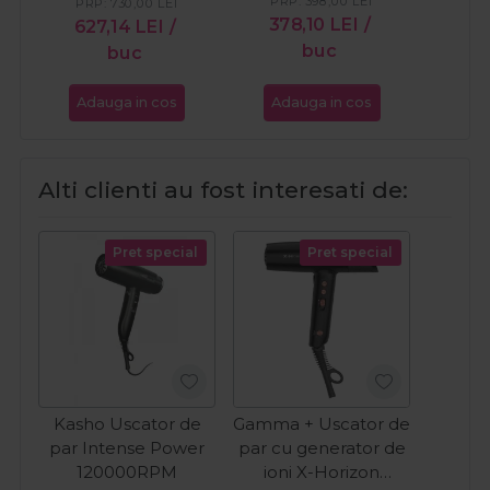
PRP:
398,00
LEI
PRP:
730,00
LEI
PR
378,10
LEI
/
627,14
LEI
/
10
buc
buc
Adauga in cos
Adauga in cos
Ada
Alti clienti au fost interesati de:
Pret special
Pret special
Kasho Uscator de
Gamma + Uscator de
par Intense Power
par cu generator de
120000RPM
ioni X-Horizon