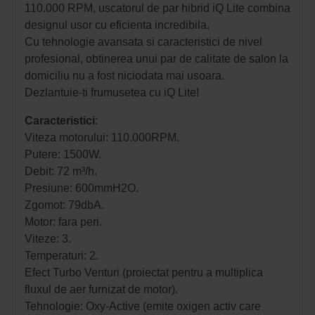
110.000 RPM, uscatorul de par hibrid iQ Lite combina
designul usor cu eficienta incredibila.
Cu tehnologie avansata si caracteristici de nivel
profesional, obtinerea unui par de calitate de salon la
domiciliu nu a fost niciodata mai usoara.
Dezlantuie-ti frumusetea cu iQ Lite!
Caracteristici
:
Viteza motorului: 110.000RPM.
Putere: 1500W.
Debit: 72 m³/h.
Presiune: 600mmH2O.
Zgomot: 79dbA.
Motor: fara peri.
Viteze: 3.
Temperaturi: 2.
Efect Turbo Venturi (proiectat pentru a multiplica
fluxul de aer furnizat de motor).
Tehnologie: Oxy-Active (emite oxigen activ care