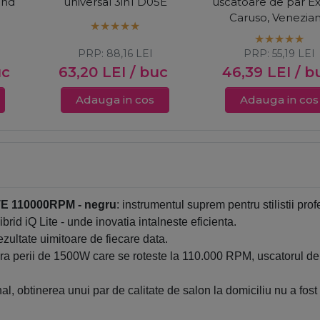
and
universal 3in1 D05E
uscatoare de par Ex
Caruso, Venezia
PRP:
88,16
LEI
PRP:
55,19
LEI
uc
63,20
LEI
/ buc
46,39
LEI
/ b
Adauga in cos
Adauga in cos
ITE 110000RPM - negru
: instrumentul suprem pentru stilistii profe
brid iQ Lite - unde inovatia intalneste eficienta.
ezultate uimitoare de fiecare data.
ara perii de 1500W care se roteste la 110.000 RPM, uscatorul de 
al, obtinerea unui par de calitate de salon la domiciliu nu a fos