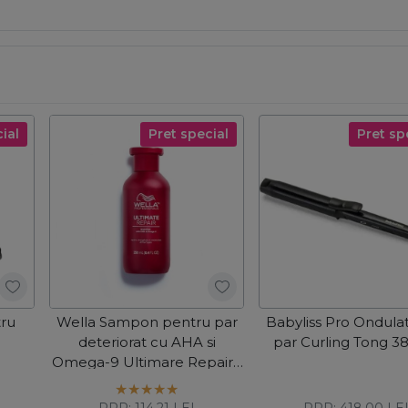
ial
Pret special
Pret sp
tru
Wella Sampon pentru par
Babyliss Pro Ondula
deteriorat cu AHA si
par Curling Tong 
Omega-9 Ultimare Repair 1
250ml