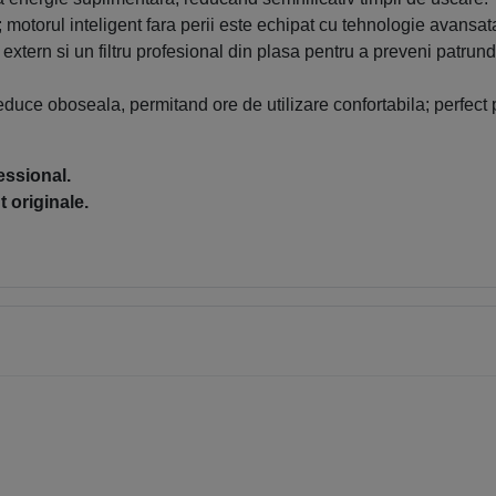
; m
otorul inteligent fara perii este echipat cu tehnologie avansat
at extern si un filtru profesional din plasa pentru a preveni patru
educe oboseala, permitand ore de utilizare confortabila; p
erfect
essional.
 originale.