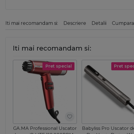
Iti mai recomandam si:
Descriere
Detalii
Cumparat
Iti mai recomandam si:
Pret special
Pret spec
GA.MA Professional Uscator
Babyliss Pro Uscator d