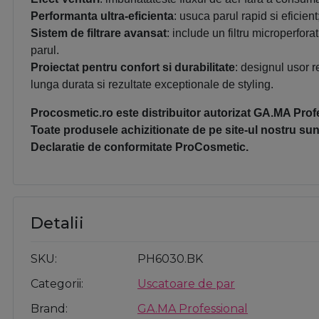
Performanta ultra-eficienta
: u
suca parul rapid si eficient
Sistem de filtrare avansat
: include un filtru microperfor
parul.
Proiectat pentru confort si durabilitate
: d
esignul usor r
lunga durata si rezultate exceptionale de styling.
Procosmetic.ro este distribuitor autorizat GA.MA Prof
Toate produsele achizitionate de pe site-ul nostru sunt
Declaratie de conformitate ProCosmetic.
Detalii
SKU
PH6030.BK
Categorii
Uscatoare de par
Brand
GA.MA Professional