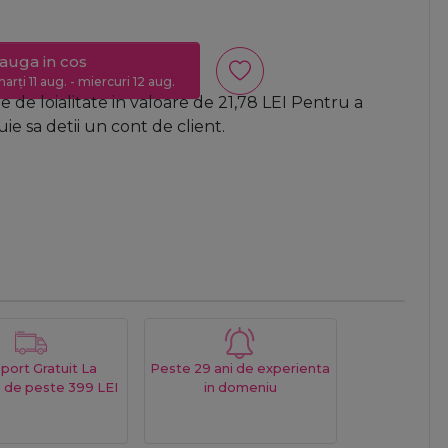
auga in cos
arți 11 aug. - miercuri 12 aug.
 de loialitate in valoare de
21,78
LEI
Pentru a
e sa detii un cont de client.
port Gratuit La
Peste 29 ani de experienta
 de peste 399 LEI
in domeniu