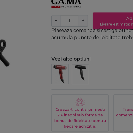
Ad
−
+
Livrare estimata: m
Plaseaza comanda si castiga puncte
acumula puncte de loialitate trebui
Vezi alte optiuni
Creaza-ti cont si primesti
Trans
2% inapoi sub forma de
comenzi
bonus de fidelitate pentru
fiecare achizitie.