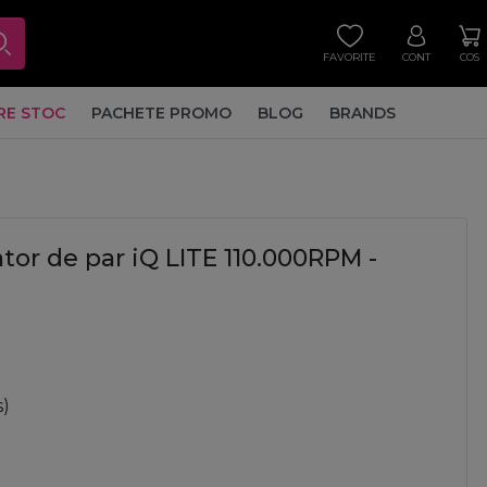
FAVORITE
CONT
COS
RE STOC
PACHETE PROMO
BLOG
BRANDS
tor de par iQ LITE 110.000RPM -
s)