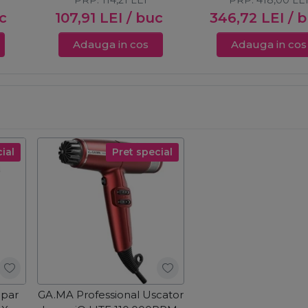
PRP:
114,21
LEI
PRP:
418,00
LE
c
107,91
LEI
/ buc
346,72
LEI
/ 
Adauga in cos
Adauga in cos
ial
Pret special
 par
GA.MA Professional Uscator