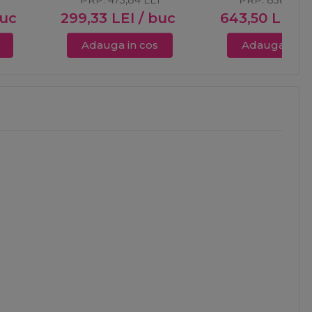
I
PRP:
473,84
LEI
PRP:
838,00
L
buc
299,33
LEI
/ buc
643,50
LEI
/
Adauga in cos
Adauga in c