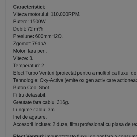
Caracteristici
:
Viteza motorului: 110.000RPM.
Putere: 1500W.
Debit: 72 m³/h.
Presiune: 600mmH2O.
Zgomot: 79dbA.
Motor: fara peri.
Viteze: 3.
Temperaturi: 2.
Efect Turbo Venturi (proiectat pentru a multiplica fluxul de
Tehnologie: Oxy-Active (emite oxigen activ care actioneaz
Buton Cool Shot.
Filtru detasabil.
Greutate fara cablu: 316g.
Lungime cablu: 3m.
Inel de agatare.
Accesorii incluse: 2 duze, filtru profesional cu plasa de re
Efect Venturi
: i
mbunatateste fluxul de aer fara a consuma