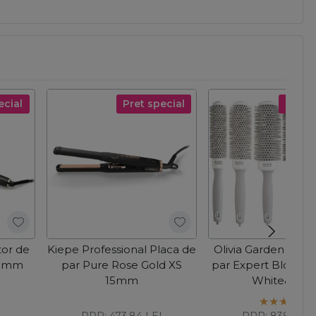
ecial
Pret special
Pret s
tor de
Kiepe Professional Placa de
Olivia Garden Kit 5 
38mm
par Pure Rose Gold XS
par Expert Blowou
15mm
White&Grey