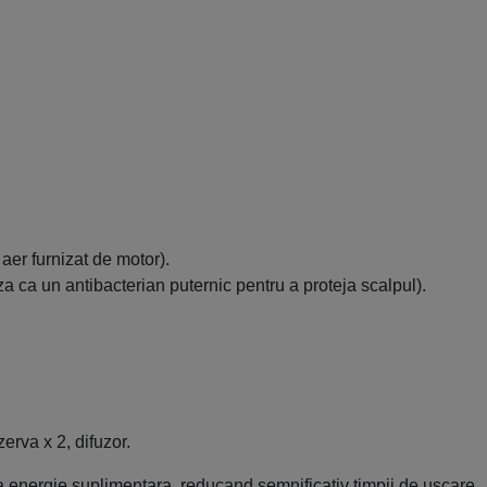
 aer furnizat de motor).
a ca un antibacterian puternic pentru a proteja scalpul).
zerva x 2, difuzor.
 energie suplimentara, reducand semnificativ timpii de uscare.