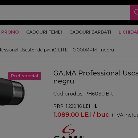
PROMO
CADOURI FEMEI
CADOURI BARBATI
LICHIDA
essional Uscator de par iQ LITE 110.000RPM - negru
GA.MA Professional Usca
Pret special
negru
Cod produs
PH6030.BK
PRP: 1.220,16
LEI
1.089,00
LEI
/ buc
(TVA inclu