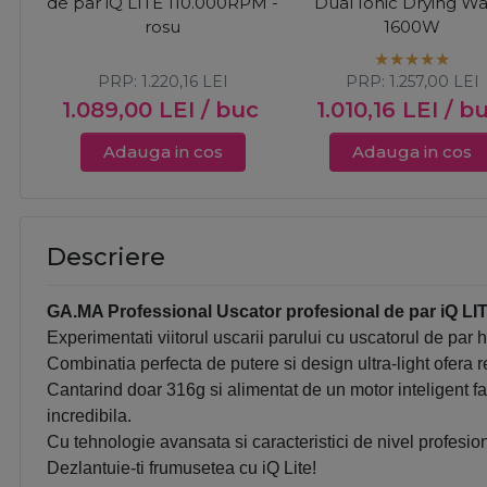
de par iQ LITE 110.000RPM -
Dual Ionic Drying W
rosu
1600W
PRP:
1.220,16
LEI
PRP:
1.257,00
LEI
1.089,00
LEI
/ buc
1.010,16
LEI
/ b
Adauga in cos
Adauga in cos
Descriere
GA.MA Professional Uscator profesional de par iQ L
Experimentati viitorul uscarii parului cu uscatorul de par hi
Combinatia perfecta de putere si design ultra-light ofera r
Cantarind doar 316g si alimentat de un motor inteligent f
incredibila.
Cu tehnologie avansata si caracteristici de nivel profesion
Dezlantuie-ti frumusetea cu iQ Lite!