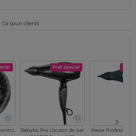
Ce spun clientii
ecial
Pret special
Pret s
 pentru
Babyliss Pro Uscator de par
Kiepe Professional