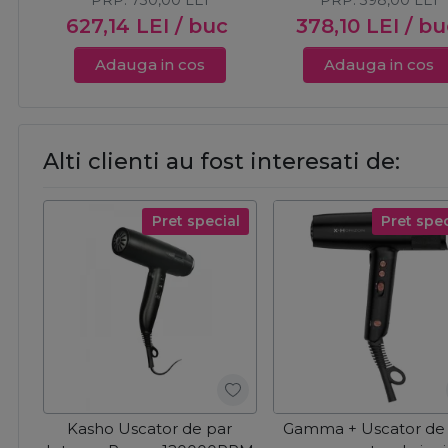
PRP:
730,00
LEI
PRP:
398,00
LEI
627,14
LEI
/ buc
378,10
LEI
/ bu
Adauga in cos
Adauga in cos
Alti clienti au fost interesati de:
Pret special
Pret spec
Kasho Uscator de par
Gamma + Uscator de