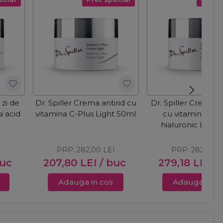
 zi de
Dr. Spiller Crema antirid cu
Dr. Spiller Crema de
si acid
vitamina C-Plus Light 50ml
cu vitamina A si
l
hialuronic Light
I
PRP:
282,00
LEI
PRP:
282,00
L
buc
207,80
LEI
/ buc
279,18
LEI
/
Adauga in cos
Adauga in c