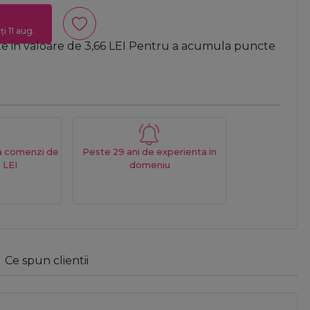
i 11 aug.
te in valoare de
3,66
LEI
Pentru a acumula puncte
La comenzi de
Peste 29 ani de experienta in
 LEI
domeniu
Ce spun clientii