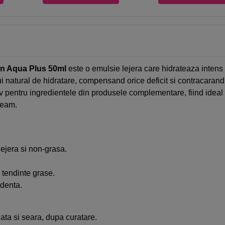
en Aqua Plus 50ml
este o emulsie lejera care hidrateaza intens 
atural de hidratare, compensand orice deficit si contracarand efici
 pentru ingredientele din produsele complementare, fiind ideal pe
ream.
lejera si non-grasa.
 tendinte grase.
ndenta.
ata si seara, dupa curatare.