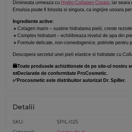
Dimineata urmeaza cu
Hydro Collagen Cream
, iar seara
Emulsia poate fi folosita si singura, ca ingrijire usoara pe
Ingrediente active
:
🔹Colagen marin – sustine hidratarea pielii, creste rezisten
🔹Complex hidratant – echilibreaza nivelul de apa din pi
🔹Formule delicate, non-comedogenice, potrivite pentru pi
Descopera secretul unei pieli elastice si hidratate cu Coll
🛍️Toate produsele achizitionate de pe site-ul nostru s
📜Declaratie de conformitate ProCosmetic.
✅Procosmetic este distribuitor autorizat Dr. Spiller.
Detalii
SKU
SPIL-025