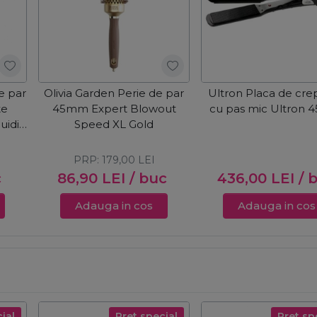
e par
Olivia Garden Perie de par
Ultron Placa de cre
te
45mm Expert Blowout
cu pas mic Ultron
uidi
Speed XL Gold
PRP:
179,00
LEI
c
86,90
LEI
/ buc
436,00
LEI
/ 
Adauga in cos
Adauga in cos
ial
Pret special
Pret sp