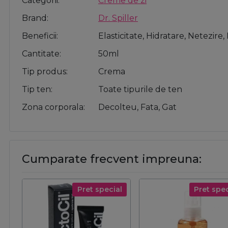
Categorii
Creme de zi
Brand
Dr. Spiller
Beneficii
Elasticitate, Hidratare, Netezir
Cantitate
50ml
Tip produs
Crema
Tip ten
Toate tipurile de ten
Zona corporala
Decolteu, Fata, Gat
Cumparate frecvent impreuna:
Pret special
Pret spec