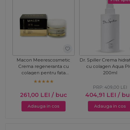
Macon Meerescosmetic
Dr. Spiller Crema hidra
Crema regeneranta cu
cu colagen Aqua Pl
colagen pentru fata
200ml
Regenerant Collagen
Repair 50ml
PRP:
409,00
LEI
261,00
LEI
/ buc
404,91
LEI
/ b
Adauga in cos
Adauga in cos