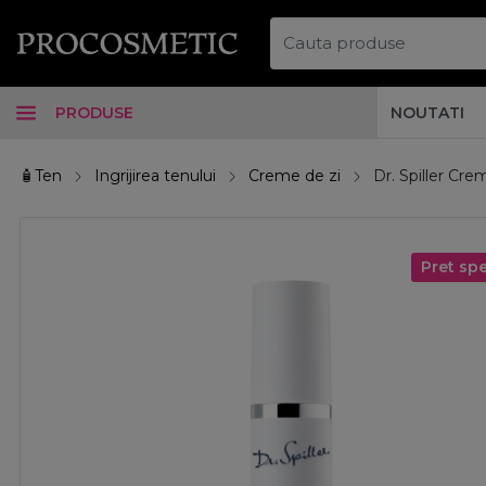
PRODUSE
NOUTATI
🧴Ten
Ingrijirea tenului
Creme de zi
Dr. Spiller Cr
Pret spe