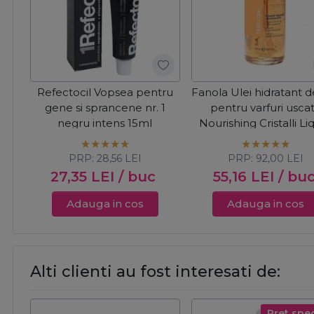
Refectocil Vopsea pentru
Fanola Ulei hidratant d
gene si sprancene nr. 1
pentru varfuri usca
negru intens 15ml
Nourishing Cristalli Liq
100ml
PRP:
28,56
LEI
PRP:
92,00
LEI
27,35
LEI
/ buc
55,16
LEI
/ bu
Adauga in cos
Adauga in cos
Alti clienti au fost interesati de:
Pret spec