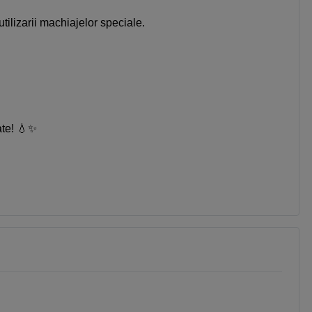
utilizarii machiajelor speciale.
ate! 💧✨