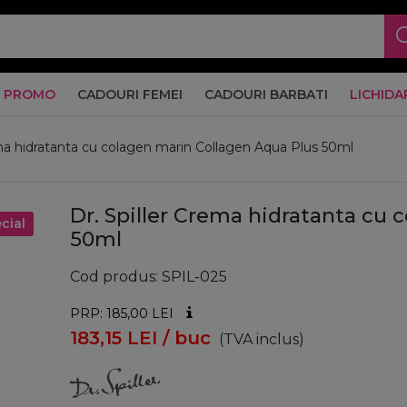
PROMO
CADOURI FEMEI
CADOURI BARBATI
LICHIDA
ema hidratanta cu colagen marin Collagen Aqua Plus 50ml
Dr. Spiller Crema hidratanta cu 
cial
50ml
Cod produs
SPIL-025
PRP: 185,00
LEI
183,15
LEI
/ buc
(TVA inclus)