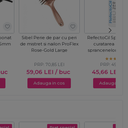
ponat
Sibel Perie de par cu peri
RefectoCil Spuma
 45mm
de mistret si nailon ProFlex
curatarea genelo
Rose-Gold Large
sprancenelor Bro
Foam 45ml
PRP:
70,85
LEI
PRP:
49,71
LE
buc
59,06
LEI
/ buc
45,66
LEI
/ 
Adauga in cos
Adauga in c
ecial
Pret special
Pret s