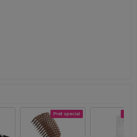
Pret special
Pret s