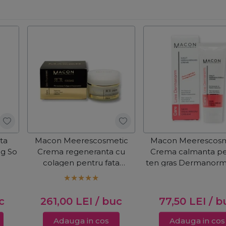
ta
Macon Meerescosmetic
Macon Meerescosm
ing So
Crema regeneranta cu
Crema calmanta pe
colagen pentru fata
ten gras Dermanor
Regenerant Collagen
Repair 50ml
c
261,00
LEI
/ buc
77,50
LEI
/ b
Adauga in cos
Adauga in cos