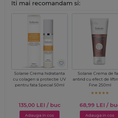
Iti mai recomandam si:
Solanie Crema hidratanta
Solanie Crema de fa
cu colagen si protectie UV
antirid cu efect de lift
pentru fata Special 50ml
Fine 250ml
135,00
LEI
/ buc
68,99
LEI
/ bu
Adauga in cos
Adauga in cos