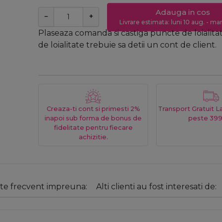
Adauga in cos
−
+
Livrare estimata: luni 10 aug. - marț
Plaseaza comanda si castiga puncte de loialita
de loialitate trebuie sa detii un cont de client.
Creaza-ti cont si primesti 2%
Transport Gratuit 
inapoi sub forma de bonus de
peste 399
fidelitate pentru fiecare
achizitie.
e frecvent impreuna:
Alti clienti au fost interesati de: