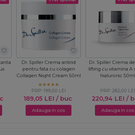
tanta
Dr. Spiller Crema antirid
Dr. Spiller Crema de
us
pentru fata cu colagen
lifting cu vitamina A 
Collagen Night Cream 50ml
hialuronic 50m
PRP:
199,00
LEI
PRP:
282,00
LE
uc
189,05
LEI
/ buc
220,94
LEI
/ 
Adauga in cos
Adauga in cos