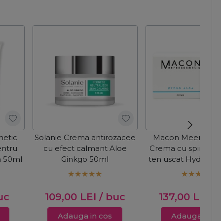
etic
Solanie Crema antirozacee
Macon Meeresco
ntru
cu efect calmant Aloe
Crema cu spirulina
m 50ml
Ginkgo 50ml
ten uscat Hydro Al
uc
109,00
LEI
/ buc
137,00
LEI
/
Adauga in cos
Adauga in c