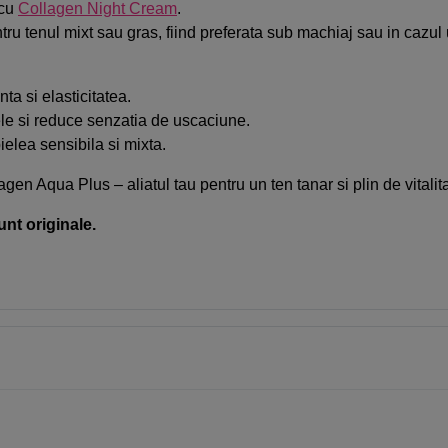
 cu
Collagen Night Cream
.
ntru tenul mixt sau gras, fiind preferata sub machiaj sau in cazul 
ta si elasticitatea.
ele si reduce senzatia de uscaciune.
elea sensibila si mixta.
agen Aqua Plus – aliatul tau pentru un ten tanar si plin de vitalit
unt originale.